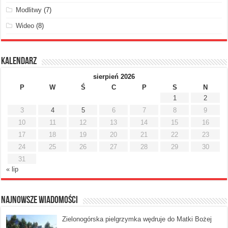
Modlitwy
(7)
Wideo
(8)
Kalendarz
sierpień 2026
P
W
Ś
C
P
S
N
1
2
3
4
5
6
7
8
9
10
11
12
13
14
15
16
17
18
19
20
21
22
23
24
25
26
27
28
29
30
31
« lip
Najnowsze Wiadomości
Zielonogórska pielgrzymka wędruje do Matki Bożej