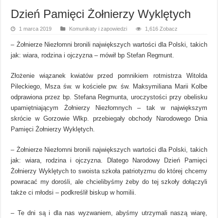
Dzień Pamięci Żołnierzy Wyklętych
1 marca 2019
Komunikaty i zapowiedzi
1,616 Zobacz
– Żołnierze Niezłomni bronili największych wartości dla Polski, takich
jak: wiara, rodzina i ojczyzna – mówił bp Stefan Regmunt.
Złożenie wiązanek kwiatów przed pomnikiem rotmistrza Witolda
Pileckiego, Msza św. w kościele pw. św. Maksymiliana Marii Kolbe
odprawiona przez bp. Stefana Regmunta, uroczystości przy obelisku
upamiętniającym Żołnierzy Niezłomnych – tak w największym
skrócie w Gorzowie Wlkp. przebiegały obchody Narodowego Dnia
Pamięci Żołnierzy Wyklętych.
– Żołnierze Niezłomni bronili największych wartości dla Polski, takich
jak: wiara, rodzina i ojczyzna. Dlatego Narodowy Dzień Pamięci
Żołnierzy Wyklętych to swoista szkoła patriotyzmu do której chcemy
powracać my dorośli, ale chcielibyśmy żeby do tej szkoły dołączyli
także ci młodsi – podkreślił biskup w homilii.
– Te dni są i dla nas wyzwaniem, abyśmy utrzymali naszą wiarę,