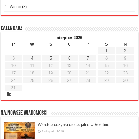
Wideo
(8)
Kalendarz
sierpień 2026
P
W
Ś
C
P
S
N
1
2
3
4
5
6
7
8
9
10
11
12
13
14
15
16
17
18
19
20
21
22
23
24
25
26
27
28
29
30
31
« lip
Najnowsze Wiadomości
Wkrótce dożynki diecezjalne w Rokitnie
7 sierpnia 2026