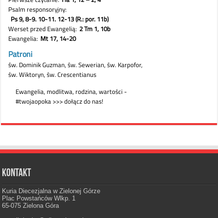
Kontakt
Kuria Diecezjalna w Zielonej Górze
Plac Powstańców Wlkp. 1
65-075 Zielona Góra