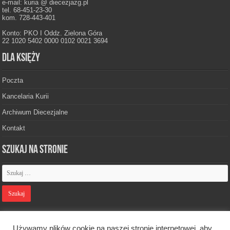
e-mail: kuria @ diecezjazg.pl
tel. 68-451-23-30
kom. 728-443-401
Konto: PKO I Oddz. Zielona Góra
22 1020 5402 0000 0102 0021 3694
Dla księży
Poczta
Kancelaria Kurii
Archiwum Diecezjalne
Kontakt
Szukaj na stronie
Polityka prywatności
Używamy plików cookie na naszej stronie internetowej, aby