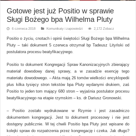
Gotowe jest już Positio w sprawie
Sługi Bożego bpa Wilhelma Pluty
6 czerwca 2018
Komunikaty i zapowiedzi
2,172 Zobacz
Positio o życiu, cnotach i opinii świętości Sługi Bożego bpa Wilhelma
Pluty – taki dokument 5 czerwca otrzymał bp Tadeusz Lityński od
postulatora procesu beatyfikacyjnego.
Positio to dokument Kongregacji Spraw Kanonizacyjnych zbierający
materiał dowodowy danej sprawy, a w zasadzie esencję tego
materiału dowodowego. – Akta mają 26 tomów wielkości encyklopedii
plus kilka tysięcy stron tekstów bpa Pluty wydanymi drukiem, zaś
Positio to jeden tom mający 680 stron – wyjaśnia postulator procesu
beatyfikacyjnego na etapie rzymskim – ks. dr Dariusz Gronowski.
– Positio zostało wydrukowane w Rzymie i jest zasadniczo
dokumentem kongregacji. Jest to dokument procesowy i nie jest
dostępny publicznie. W tej chwili Positio bpa Pluty jest wpisane do
kolejki spraw do rozpatrzenia przez kongregację i czeka. Jak długo?