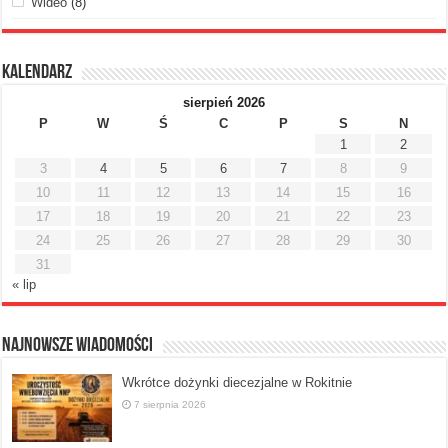
Wideo
(8)
Kalendarz
sierpień 2026
P
W
Ś
C
P
S
N
1
2
3
4
5
6
7
8
9
10
11
12
13
14
15
16
17
18
19
20
21
22
23
24
25
26
27
28
29
30
31
« lip
Najnowsze Wiadomości
Wkrótce dożynki diecezjalne w Rokitnie
7 sierpnia 2026