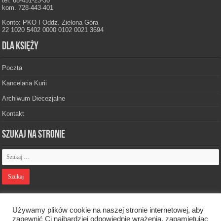
tel. 68-451-23-30
kom. 728-443-401
Konto: PKO I Oddz. Zielona Góra
22 1020 5402 0000 0102 0021 3694
Dla księży
Poczta
Kancelaria Kurii
Archiwum Diecezjalne
Kontakt
Szukaj na stronie
Polityka prywatności
Używamy plików cookie na naszej stronie internetowej, aby
zapewnić Ci najbardziej odpowiednie wrażenia, zapamiętując