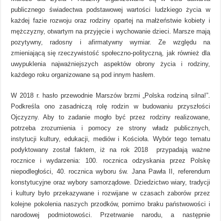
publicznego świadectwa podstawowej wartości ludzkiego życia w
każdej fazie rozwoju oraz rodziny opartej na małżeństwie kobiety i
mężczyzny, otwartym na przyjęcie i wychowanie dzieci. Marsze mają
pozytywny, radosny i afirmatywny wymiar. Ze względu na
zmieniającą się rzeczywistość społeczno-polityczną, jak również dla
uwypuklenia najważniejszych aspektów obrony życia i rodziny,
każdego roku organizowane są pod innym hasłem.
W 2018 r. hasło przewodnie Marszów brzmi „Polska rodziną silna!”.
Podkreśla ono zasadniczą rolę rodzin w budowaniu przyszłości
Ojczyzny. Aby to zadanie mogło być przez rodziny realizowane,
potrzeba zrozumienia i pomocy ze strony władz publicznych,
instytucji kultury, edukacji, mediów i Kościoła. Wybór tego tematu
podyktowany został faktem, iż na rok 2018 przypadają ważne
rocznice i wydarzenia: 100. rocznica odzyskania przez Polskę
niepodległości, 40. rocznica wyboru św. Jana Pawła II, referendum
konstytucyjne oraz wybory samorządowe. Dziedzictwo wiary, tradycji
i kultury było przekazywane i rozwijane w czasach zaborów przez
kolejne pokolenia naszych przodków, pomimo braku państwowości i
narodowej podmiotowości. Przetrwanie narodu, a następnie