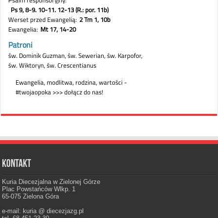
Kontakt
Kuria Diecezjalna w Zielonej Górze
Plac Powstańców Wlkp. 1
65-075 Zielona Góra
e-mail: kuria @ diecezjazg.pl