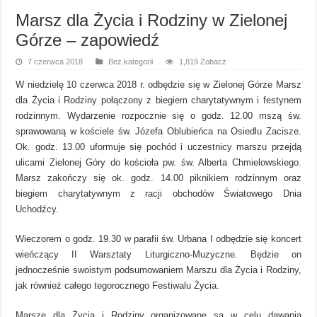
Marsz dla Życia i Rodziny w Zielonej
Górze – zapowiedź
7 czerwca 2018
Bez kategorii
1,819 Zobacz
W niedzielę 10 czerwca 2018 r. odbędzie się w Zielonej Górze Marsz
dla Życia i Rodziny połączony z biegiem charytatywnym i festynem
rodzinnym. Wydarzenie rozpocznie się o godz. 12.00 mszą św.
sprawowaną w kościele św. Józefa Oblubieńca na Osiedlu Zacisze.
Ok. godz. 13.00 uformuje się pochód i uczestnicy marszu przejdą
ulicami Zielonej Góry do kościoła pw. św. Alberta Chmielowskiego.
Marsz zakończy się ok. godz. 14.00 piknikiem rodzinnym oraz
biegiem charytatywnym z racji obchodów Światowego Dnia
Uchodźcy.
Wieczorem o godz. 19.30 w parafii św. Urbana I odbędzie się koncert
wieńczący II Warsztaty Liturgiczno-Muzyczne. Będzie on
jednocześnie swoistym podsumowaniem Marszu dla Życia i Rodziny,
jak również całego tegorocznego Festiwalu Życia.
Marsze dla Życia i Rodziny organizowane są w celu dawania