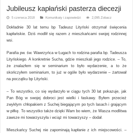
Jubileusz kapłański pasterza diecezji
5 czerwca 2018
Komunikaty i zapowiedzi
2,095 Zobacz
Dokładnie 30 lat temu bp Tadeusz Lityński otrzymał święcenia
kapłańskie. Dziś modlił się razem z mieszkańcami swojej rodzinnej
wsi.
Parafia pw. św. Wawrzyńca w Ługach to rodzina parafia bp. Tadeusza
Lityńskiego. A konkretnie Sucha, gdzie mieszkali jego rodzice. – To,
że znalazłem się w seminarium to było wydarzenie, a to że
skończyłem seminarium, to już w ogóle było wydarzenie – żartował
na początku bp Lityński.
– To wszystko, co się wydarzyło w ciągu tych 30 lat pokazuje, jak
Pan Bóg w swojej dobroci jest wielki i łaskawy. Byłem przecież
zwykłym chłopakiem z Suchej biegającym po tych lasach i grającym
w piłkę. To wszystko także dzięki Wam bo wiem, że Wasza modlitwa
zawsze mi towarzyszyła i wciąż mi towarzyszy – dodał.
Mieszkańcy Suchej nie zapominają kapłanie z ich miejscowości. –