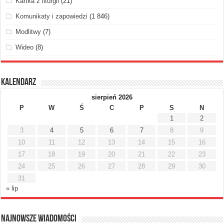
Kartka z liturgii
(21)
Komunikaty i zapowiedzi
(1 846)
Modlitwy
(7)
Wideo
(8)
Kalendarz
sierpień 2026
P
W
Ś
C
P
S
N
1
2
3
4
5
6
7
8
9
10
11
12
13
14
15
16
17
18
19
20
21
22
23
24
25
26
27
28
29
30
31
« lip
Najnowsze Wiadomości