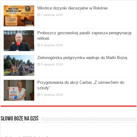
Wkrótce dożynki diecezjalne w Rokitnie
7 sierpnia 2026
Proboszcz gorzowskiej parafii zaprasza peregrynację
relikwii
6 sierpnia 2026
Zielonogórska pielgrzymka wędruje do Matki Bożej
5 sierpnia 2026
Przygotowania do akcji Caritas „Z uśmiechem do
szkoły”
4 sierpnia 2026
Słowo Boże na dziś