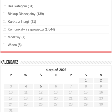
Bez kategorii
(31)
Biskup Diecezjalny
(139)
Kartka z liturgii
(21)
Komunikaty i zapowiedzi
(1 844)
Modlitwy
(7)
Wideo
(8)
Kalendarz
sierpień 2026
P
W
Ś
C
P
S
N
1
2
3
4
5
6
7
8
9
10
11
12
13
14
15
16
17
18
19
20
21
22
23
24
25
26
27
28
29
30
31