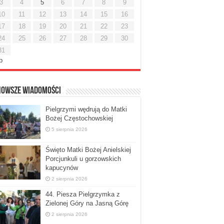
3
4
5
6
7
8
9
10
11
12
13
14
15
16
17
18
19
20
21
22
23
24
25
26
27
28
29
30
31
ip
nowsze Wiadomości
Pielgrzymi wędrują do Matki
Bożej Częstochowskiej
5 sierpnia 2026
Święto Matki Bożej Anielskiej
Porcjunkuli u gorzowskich
kapucynów
2 sierpnia 2026
44. Piesza Pielgrzymka z
Zielonej Góry na Jasną Górę
2 sierpnia 2026