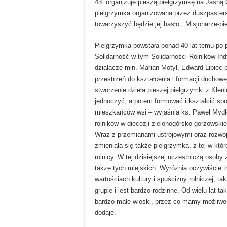
43. organizuje pieszą pielgrzymkę na Jasną 
pielgrzymka organizowana przez duszpasters
towarzyszyć będzie jej hasło: „Misjonarze-pie
Pielgrzymka powstała ponad 40 lat temu po
Solidarność w tym Solidarności Rolników In
działacze min. Marian Motyl, Edward Lipiec 
przestrzeń do kształcenia i formacji duchowe
stworzenie dzieła pieszej pielgrzymki z Kleni
jednoczyć, a potem formować i kształcić spo
mieszkańców wsi – wyjaśnia ks. Paweł Mydł
rolników w diecezji zielonogórsko-gorzowskiej
Wraz z przemianami ustrojowymi oraz rozwoju 
zmieniała się także pielgrzymka, z tej w które
rolnicy. W tej dzisiejszej uczestniczą osoby
także tych miejskich. Wyróżnia oczywiście t
wartościach kultury i spuścizny rolniczej, t
grupie i jest bardzo rodzinne. Od wielu lat t
bardzo małe wioski, przez co mamy możliwo
dodaje.