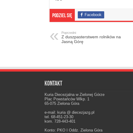
Facebook
Podziel się
Poprzedni
Z duszpasterstwem rolników na
Jasną Górę
Kontakt
Kuria Diecezjalna w Zielonej Górze
Plac Powstańców Wlkp. 1
65-075 Zielona Góra
e-mail: kuria @ diecezjazg.pl
tel. 68-451-23-30
kom. 728-443-401
Konto: PKO I Oddz. Zielona Góra