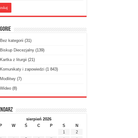
gorie
Bez kategorii
(31)
Biskup Diecezjalny
(139)
Kartka z liturgii
(21)
Komunikaty i zapowiedzi
(1 843)
Modlitwy
(7)
Wideo
(8)
endarz
sierpień 2026
P
W
Ś
C
P
S
N
1
2