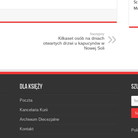
Następny
Kilkaset osób na dniach
otwartych drzwi u kapucynów w
Nowej Soli
Dla księży
Sz
Poczta
Kancelaria Kurii
Archiwum Diecezjalne
Kontakt
Pol