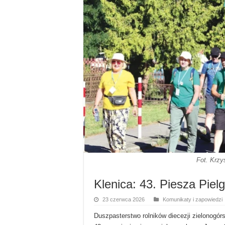
Fot. Krzy
Klenica: 43. Piesza Pie
23 czerwca 2026
Komunikaty i zapowiedzi
Duszpasterstwo rolników diecezji zielonogórs