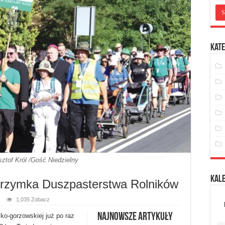
Kate
sztof Król /Gość Niedzielny
Kal
lgrzymka Duszpasterstwa Rolników
1,035 Zobacz
Najnowsze artykuły
ko-gorzowskiej już po raz