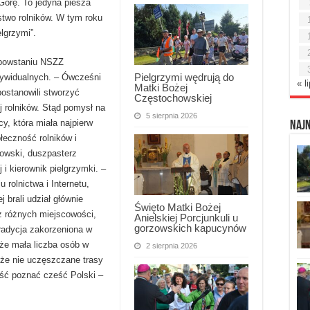
Górę. To jedyna piesza
two rolników. W tym roku
lgrzymi”.
 powstaniu NSZZ
Pielgrzymi wędrują do
dywidualnych. – Ówcześni
« l
Matki Bożej
postanowili stworzyć
Częstochowskiej
j rolników. Stąd pomysł na
5 sierpnia 2026
cy, która miała najpierw
Naj
łeczność rolników i
owski, duszpasterz
 i kierownik pielgrzymki. –
rolnictwa i Internetu,
j brali udział głównie
Święto Matki Bożej
 z różnych miejscowości,
Anielskiej Porcjunkuli u
gorzowskich kapucynów
radycja zakorzeniona w
akże mała liczba osób w
2 sierpnia 2026
akże nie uczęszczane trasy
ść poznać cześć Polski –