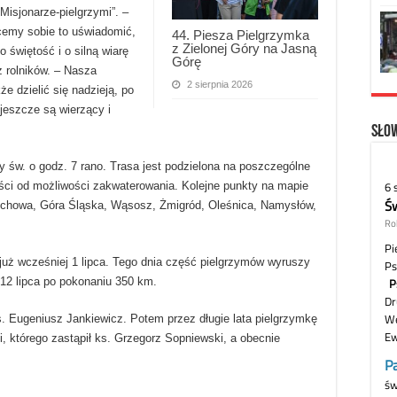
isjonarze-pielgrzymi”. –
hcemy sobie to uświadomić,
44. Piesza Pielgrzymka
z Zielonej Góry na Jasną
 świętość i o silną wiarę
Górę
 rolników. – Nasza
2 sierpnia 2026
 dzielić się nadzieją, po
jeszcze są wierzący i
Słow
y św. o godz. 7 rano. Trasa jest podzielona na poszczególne
ci od możliwości zakwaterowania. Kolejne punkty na mapie
Wschowa, Góra Śląska, Wąsosz, Żmigród, Oleśnica, Namysłów,
ż wcześniej 1 lipca. Tego dnia część pielgrzymów wyruszy
 12 lipca po pokonaniu 350 km.
. Eugeniusz Jankiewicz. Potem przez długie lata pielgrzymkę
i, którego zastąpił ks. Grzegorz Sopniewski, a obecnie