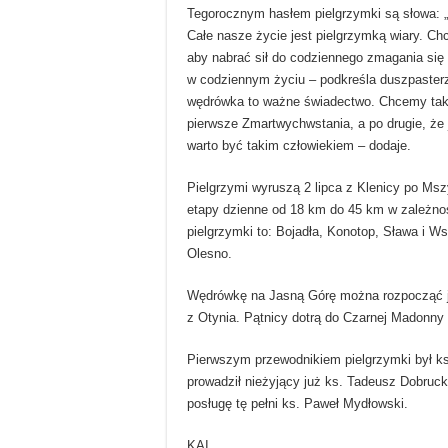
Tegorocznym hasłem pielgrzymki są słowa: „M
Całe nasze życie jest pielgrzymką wiary. C
aby nabrać sił do codziennego zmagania się o
w codziennym życiu – podkreśla duszpasterz
wędrówka to ważne świadectwo. Chcemy także
pierwsze Zmartwychwstania, a po drugie, że 
warto być takim człowiekiem – dodaje.
Pielgrzymi wyruszą 2 lipca z Klenicy po Msz
etapy dzienne od 18 km do 45 km w zależnoś
pielgrzymki to: Bojadła, Konotop, Sława i 
Olesno.
Wędrówkę na Jasną Górę można rozpocząć ju
z Otynia. Pątnicy dotrą do Czarnej Madonny
Pierwszym przewodnikiem pielgrzymki był ks
prowadził nieżyjący już ks. Tadeusz Dobruck
posługę tę pełni ks. Paweł Mydłowski.
KAI