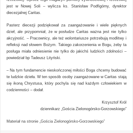
jest w Nowej Soli – wylicza ks. Stanisław Podfigórny, dyrektor
diecezjalnej Caritas.
Pasterz diecezji podziękował za zaangażowanie i wiele pięknych
dzieł, ale przypomniał, że w posłudze Caritas ważna jest nie tylko
akcyjność. – Pracownicy, ale też wolontariusze potrzebują modlitwy i
refleksji nad słowem Bożym. Takiego zakorzenienia w Bogu, żeby ta
posługa miała odniesienie nie tylko do jakichś ludzkich zdolności –
powiedział bp Tadeusz Lityński.
– Na tym fundamencie nieskończonej miłości Boga chcemy budować
te ludzkie dzieła. W ten sposób osoby zaangażowane w Caritas stają
się ikoną Chrystusa, który pochyla się nad każdym człowiekiem w
codzienności – dodał.
Krzysztof Król
dziennikarz „Gościa Zielonogórsko-Gorzowskiego”
Materiał na stronie „Gościa Zielonogórsko-Gorzowskiego”