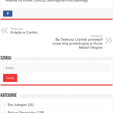
Materiał na stronie „Gościa Zielonogórsko-Gorzowskiego”
Poprzedni
Kolęda w Caritas
Następny
Bp Tadeusz Lityński poświęcił
nowa linię produkcyjną w Hucie
Miedzi Głogów
Szukaj
Kategorie
Bez kategorii
(31)
Biskup Diecezjalny
(139)