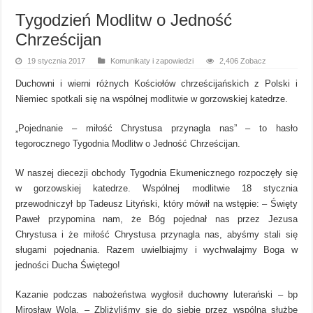
Tygodzień Modlitw o Jedność
Chrześcijan
19 stycznia 2017
Komunikaty i zapowiedzi
2,406 Zobacz
Duchowni i wierni różnych Kościołów chrześcijańskich z Polski i
Niemiec spotkali się na wspólnej modlitwie w gorzowskiej katedrze.
„Pojednanie – miłość Chrystusa przynagla nas” – to hasło
tegorocznego Tygodnia Modlitw o Jedność Chrześcijan.
W naszej diecezji obchody Tygodnia Ekumenicznego rozpoczęły się
w gorzowskiej katedrze. Wspólnej modlitwie 18 stycznia
przewodniczył bp Tadeusz Lityński, który mówił na wstępie: – Święty
Paweł przypomina nam, że Bóg pojednał nas przez Jezusa
Chrystusa i że miłość Chrystusa przynagla nas, abyśmy stali się
sługami pojednania. Razem uwielbiajmy i wychwalajmy Boga w
jedności Ducha Świętego!
Kazanie podczas nabożeństwa wygłosił duchowny luterański – bp
Mirosław Wola. – Zbliżyliśmy się do siebie przez wspólną służbę