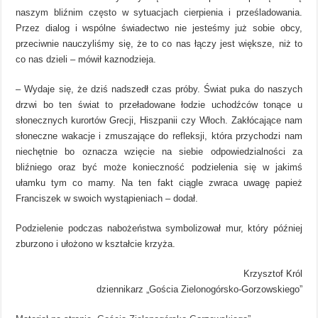
naszym bliźnim często w sytuacjach cierpienia i prześladowania.
Przez dialog i wspólne świadectwo nie jesteśmy już sobie obcy,
przeciwnie nauczyliśmy się, że to co nas łączy jest większe, niż to
co nas dzieli – mówił kaznodzieja.
– Wydaje się, że dziś nadszedł czas próby. Świat puka do naszych
drzwi bo ten świat to przeładowane łodzie uchodźców tonące u
słonecznych kurortów Grecji, Hiszpanii czy Włoch. Zakłócające nam
słoneczne wakacje i zmuszające do refleksji, która przychodzi nam
niechętnie bo oznacza wzięcie na siebie odpowiedzialności za
bliźniego oraz być może konieczność podzielenia się w jakimś
ułamku tym co mamy. Na ten fakt ciągle zwraca uwagę papież
Franciszek w swoich wystąpieniach – dodał.
Podzielenie podczas nabożeństwa symbolizował mur, który później
zburzono i ułożono w kształcie krzyża.
Krzysztof Król
dziennikarz „Gościa Zielonogórsko-Gorzowskiego”