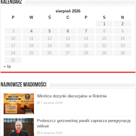
Kalendarz
sierpień 2026
P
W
Ś
C
P
S
N
1
2
3
4
5
6
7
8
9
10
11
12
13
14
15
16
17
18
19
20
21
22
23
24
25
26
27
28
29
30
31
« lip
Najnowsze Wiadomości
Wkrótce dożynki diecezjalne w Rokitnie
7 sierpnia 2026
Proboszcz gorzowskiej parafii zaprasza peregrynację
relikwii
6 sierpnia 2026