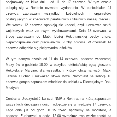
obejmowały aż kilka dni – od 11 do 17 czerwca. W tym czasie
odbędą się w Rokitnie rozmaite wydarzenia. W poniedziałek 11
czerwca zapraszam wszystkich kościelnych i organistów,
posługujących w kościołach parafialnych i filialnych naszej diecezji.
We wtorek 12 czerwca spotkają się kadeci, czyli uczniowie szkół
wojskowych wraz ze swymi wychowawcami. Dnia 13 czerwca, w
środę zapraszam do Matki Bożej Rokitniańskiej osoby chore,
niepełnosprawne oraz pracowników Służby Zdrowia. W czwartek 14
czerwca odbędzie się pielgrzymka leśników.
W tym samym czasie od 11 do 14 czerwca, podczas wieczornej
Mszy św. o godzinie 18.00, w bazylice rokitniańskiej będą głoszone
Rekolekcje Maryjne, dla wszystkich, którzy chcą na wzór Matki
Jezusa słuchać i rozważać słowo Boże. Natomiast na sobotę 16
czerwca gorąco zapraszam młodzież do udziału w Diecezjalnym Dniu
Młodych.
Centralna Uroczystość ku czci NMP z Rokitna, na którą zapraszam
wszystkich diecezjan i gości, odbędzie się w niedzielę 17 czerwca.
Tego dnia już od godz. 10.15 trwać będziemy na modlitwie, a
podczas Eucharystii o godz. 12.00 wyrazimy swą wdzięczność za