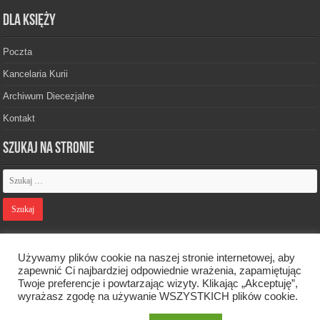
Dla księży
Poczta
Kancelaria Kurii
Archiwum Diecezjalne
Kontakt
Szukaj na stronie
Polityka prywatności
Używamy plików cookie na naszej stronie internetowej, aby
zapewnić Ci najbardziej odpowiednie wrażenia, zapamiętując
Twoje preferencje i powtarzając wizyty. Klikając „Akceptuję”,
Designed by
Webdawid
wyrażasz zgodę na używanie WSZYSTKICH plików cookie.