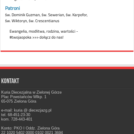
Kontakt
Kuria Diecezjalna w Zielonej Górze
Plac Powstańców Wlkp. 1
65-075 Zielona Góra
e-mail: kuria @ diecezjazg.pl
tel. 68-451-23-30
kom. 728-443-401
Konto: PKO I Oddz. Zielona Góra
22 1020 5402 0000 0102 0021 3694