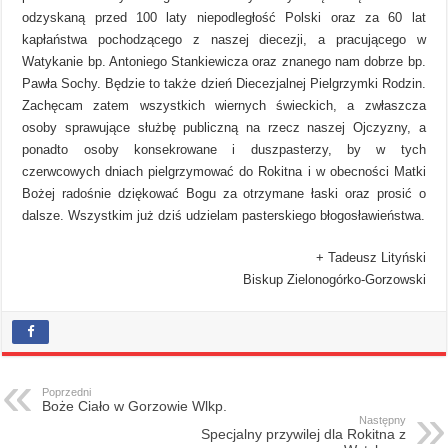
odzyskaną przed 100 laty niepodległość Polski oraz za 60 lat
kapłaństwa pochodzącego z naszej diecezji, a pracującego w
Watykanie bp. Antoniego Stankiewicza oraz znanego nam dobrze bp.
Pawła Sochy. Będzie to także dzień Diecezjalnej Pielgrzymki Rodzin.
Zachęcam zatem wszystkich wiernych świeckich, a zwłaszcza
osoby sprawujące służbę publiczną na rzecz naszej Ojczyzny, a
ponadto osoby konsekrowane i duszpasterzy, by w tych
czerwcowych dniach pielgrzymować do Rokitna i w obecności Matki
Bożej radośnie dziękować Bogu za otrzymane łaski oraz prosić o
dalsze. Wszystkim już dziś udzielam pasterskiego błogosławieństwa.
+ Tadeusz Lityński
Biskup Zielonogórko-Gorzowski
Poprzedni
Boże Ciało w Gorzowie Wlkp.
Następny
Specjalny przywilej dla Rokitna z