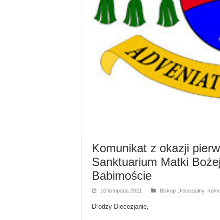
Komunikat z okazji pierw
Sanktuarium Matki Boże
Babimoście
10 listopada 2021
Biskup Diecezjalny
,
Komun
Drodzy Diecezjanie,