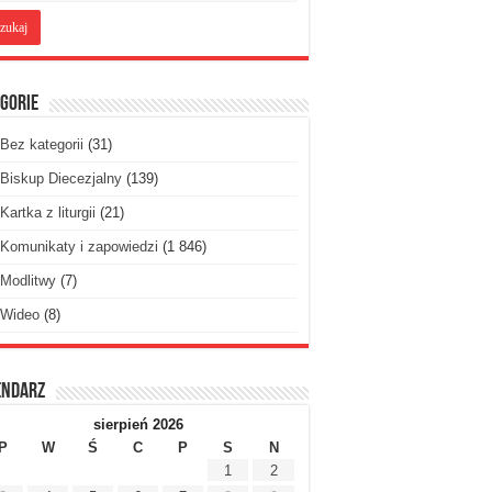
gorie
Bez kategorii
(31)
Biskup Diecezjalny
(139)
Kartka z liturgii
(21)
Komunikaty i zapowiedzi
(1 846)
Modlitwy
(7)
Wideo
(8)
endarz
sierpień 2026
P
W
Ś
C
P
S
N
1
2