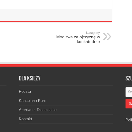
Następny
Modlitwa za ojczyznę w
konkatedrze
Dla księży
Sz
Poczta
Kancelaria Kurii
Archiwum Diecezjalne
Kontakt
Pol