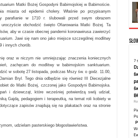
nktuarium Matki Bożej Gospodyni Babimojskiej w Babimoście.
ia miasta od epidemii cholery. Właśnie po przypisanym
scy parafianie w 1710 r. ślubowali przed swym obrazem
 uroczyście obchodzić święto Ofiarowania Matki Bożej. Ta
lsów, aby w czasie obecnej pandemii koronawirusa zawierzyć
arium. Jawi się nam ono jako miejsce szczególnej modlitwy
Słow
 i innych chorób.
mię oraz w niczym nie umniejszając znaczenia koniecznych
pień, zachęcam do modlitwy w babimojskim sanktuarium.
zić w sobotę 27 listopada, podczas Mszy św. o godz. 11.00,
 Damian Bryl. Tego dnia odbędzie się również III Diecezjalne
obiet do Matki Bożej, czczonej jako Gospodyni Babimojska.
ań i dziewcząt, które wcześniej potwierdzą swój udział,
niką Gajdą, pedagogiem i terapeutką, na temat roli kobiety w
otyczące zapisów znajdują się na plakatach oraz na stronie
zymom, udzielam pasterskiego błogosławieństwa.