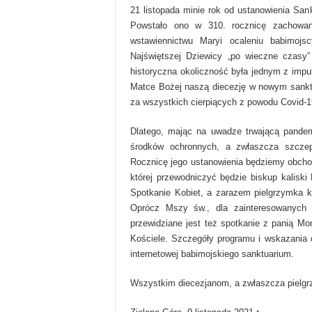
21 listopada minie rok od ustanowienia Sa
Powstało ono w 310. rocznicę zachowan
wstawiennictwu Maryi ocaleniu babimoj
Najświętszej Dziewicy „po wieczne czasy”
historyczna okoliczność była jednym z impu
Matce Bożej naszą diecezję w nowym sanktu
za wszystkich cierpiących z powodu Covid-19
Dlatego, mając na uwadze trwającą pande
środków ochronnych, a zwłaszcza szcze
Rocznicę jego ustanowienia będziemy obchod
której przewodniczyć będzie biskup kaliski
Spotkanie Kobiet, a zarazem pielgrzymka k
Oprócz Mszy św., dla zainteresowanych p
przewidziane jest też spotkanie z panią Mo
Kościele. Szczegóły programu i wskazania d
internetowej babimojskiego sanktuarium.
Wszystkim diecezjanom, a zwłaszcza pielgr