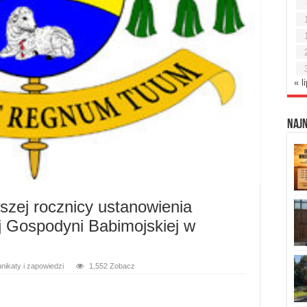
« l
Naj
szej rocznicy ustanowienia
j Gospodyni Babimojskiej w
ikaty i zapowiedzi
1,552 Zobacz