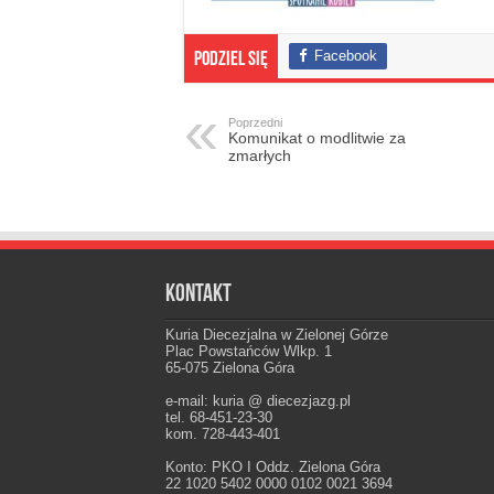
Facebook
Podziel się
Poprzedni
Komunikat o modlitwie za
zmarłych
Kontakt
Kuria Diecezjalna w Zielonej Górze
Plac Powstańców Wlkp. 1
65-075 Zielona Góra
e-mail: kuria @ diecezjazg.pl
tel. 68-451-23-30
kom. 728-443-401
Konto: PKO I Oddz. Zielona Góra
22 1020 5402 0000 0102 0021 3694