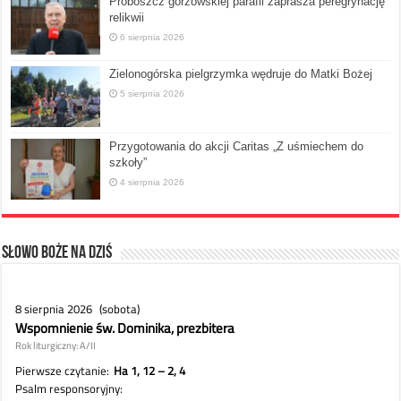
Proboszcz gorzowskiej parafii zaprasza peregrynację
relikwii
6 sierpnia 2026
Zielonogórska pielgrzymka wędruje do Matki Bożej
5 sierpnia 2026
Przygotowania do akcji Caritas „Z uśmiechem do
szkoły”
4 sierpnia 2026
Słowo Boże na dziś