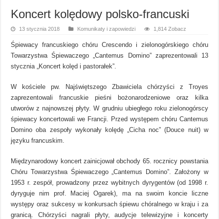
Koncert kolędowy polsko-francuski
13 stycznia 2018
Komunikaty i zapowiedzi
1,814 Zobacz
Śpiewacy francuskiego chóru Crescendo i zielonogórskiego chóru
Towarzystwa Śpiewaczego „Cantemus Domino” zaprezentowali 13
stycznia „Koncert kolęd i pastorałek”.
W kościele pw. Najświętszego Zbawiciela chórzyści z Troyes
zaprezentowali francuskie pieśni bożonarodzeniowe oraz kilka
utworów z najnowszej płyty. W grudniu ubiegłego roku zielonogórscy
śpiewacy koncertowali we Francji. Przed występem chóru Cantemus
Domino oba zespoły wykonały kolędę „Cicha noc” (Douce nuit) w
języku francuskim.
Międzynarodowy koncert zainicjował obchody 65. rocznicy powstania
Chóru Towarzystwa Śpiewaczego „Cantemus Domino”. Założony w
1953 r. zespół, prowadzony przez wybitnych dyrygentów (od 1998 r.
dyryguje nim prof. Maciej Ogarek), ma na swoim koncie liczne
występy oraz sukcesy w konkursach śpiewu chóralnego w kraju i za
granicą. Chórzyści nagrali płyty, audycje telewizyjne i koncerty