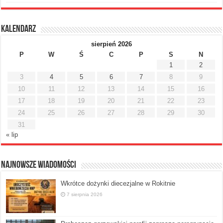
Kalendarz
sierpień 2026
P
W
Ś
C
P
S
N
1
2
3
4
5
6
7
8
9
10
11
12
13
14
15
16
17
18
19
20
21
22
23
24
25
26
27
28
29
30
31
« lip
Najnowsze Wiadomości
Wkrótce dożynki diecezjalne w Rokitnie
7 sierpnia 2026