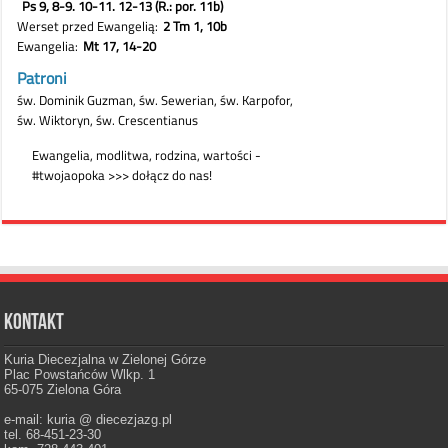
Kontakt
Kuria Diecezjalna w Zielonej Górze
Plac Powstańców Wlkp. 1
65-075 Zielona Góra
e-mail: kuria @ diecezjazg.pl
tel. 68-451-23-30