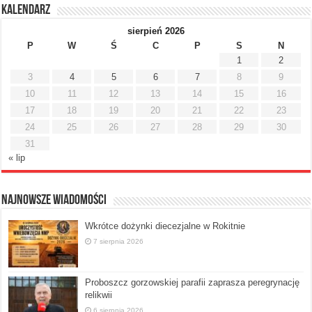
Kalendarz
sierpień 2026
P
W
Ś
C
P
S
N
1
2
3
4
5
6
7
8
9
10
11
12
13
14
15
16
17
18
19
20
21
22
23
24
25
26
27
28
29
30
31
« lip
Najnowsze Wiadomości
Wkrótce dożynki diecezjalne w Rokitnie
7 sierpnia 2026
Proboszcz gorzowskiej parafii zaprasza peregrynację
relikwii
6 sierpnia 2026