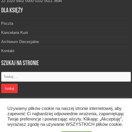
22 1020 5402 0000 0102 0021 3694
Dla księży
Poczta
Kancelaria Kurii
Archiwum Diecezjalne
Kontakt
Szukaj na stronie
Polityka prywatności
Używamy plików cookie na naszej stronie internetowej, aby
zapewnić Ci najbardziej odpowiednie wrażenia, zapamiętując
Twoje preferencje i powtarzając wizyty. Klikając „Akceptuję”,
Designed by
Webdawid
wyrażasz zgodę na używanie WSZYSTKICH plików cookie.