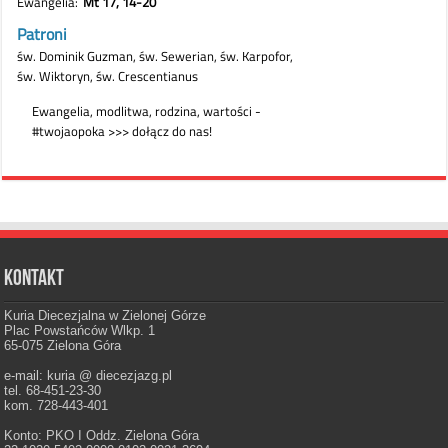
Kontakt
Kuria Diecezjalna w Zielonej Górze
Plac Powstańców Wlkp. 1
65-075 Zielona Góra
e-mail: kuria @ diecezjazg.pl
tel. 68-451-23-30
kom. 728-443-401
Konto: PKO I Oddz. Zielona Góra