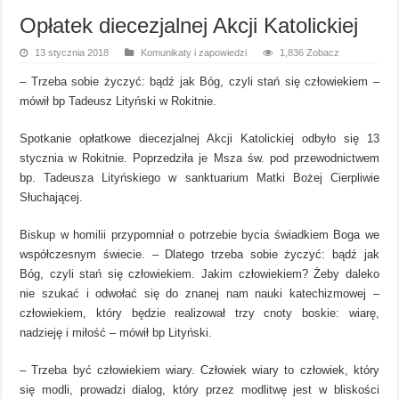
Opłatek diecezjalnej Akcji Katolickiej
13 stycznia 2018
Komunikaty i zapowiedzi
1,836 Zobacz
– Trzeba sobie życzyć: bądź jak Bóg, czyli stań się człowiekiem –
mówił bp Tadeusz Lityński w Rokitnie.
Spotkanie opłatkowe diecezjalnej Akcji Katolickiej odbyło się 13
stycznia w Rokitnie. Poprzedziła je Msza św. pod przewodnictwem
bp. Tadeusza Lityńskiego w sanktuarium Matki Bożej Cierpliwie
Słuchającej.
Biskup w homilii przypomniał o potrzebie bycia świadkiem Boga we
współczesnym świecie. – Dlatego trzeba sobie życzyć: bądź jak
Bóg, czyli stań się człowiekiem. Jakim człowiekiem? Żeby daleko
nie szukać i odwołać się do znanej nam nauki katechizmowej –
człowiekiem, który będzie realizował trzy cnoty boskie: wiarę,
nadzieję i miłość – mówił bp Lityński.
– Trzeba być człowiekiem wiary. Człowiek wiary to człowiek, który
się modli, prowadzi dialog, który przez modlitwę jest w bliskości