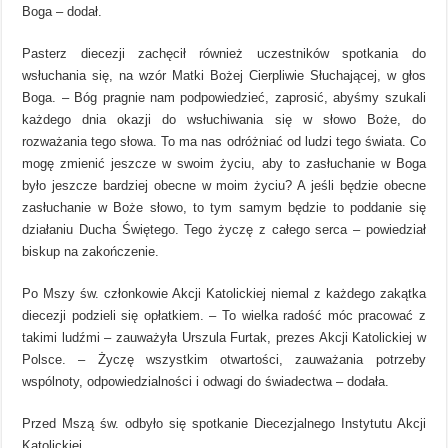
Boga – dodał.
Pasterz diecezji zachęcił również uczestników spotkania do
wsłuchania się, na wzór Matki Bożej Cierpliwie Słuchającej, w głos
Boga. – Bóg pragnie nam podpowiedzieć, zaprosić, abyśmy szukali
każdego dnia okazji do wsłuchiwania się w słowo Boże, do
rozważania tego słowa. To ma nas odróżniać od ludzi tego świata. Co
mogę zmienić jeszcze w swoim życiu, aby to zasłuchanie w Boga
było jeszcze bardziej obecne w moim życiu? A jeśli będzie obecne
zasłuchanie w Boże słowo, to tym samym będzie to poddanie się
działaniu Ducha Świętego. Tego życzę z całego serca – powiedział
biskup na zakończenie.
Po Mszy św. członkowie Akcji Katolickiej niemal z każdego zakątka
diecezji podzieli się opłatkiem. – To wielka radość móc pracować z
takimi ludźmi – zauważyła Urszula Furtak, prezes Akcji Katolickiej w
Polsce. – Życzę wszystkim otwartości, zauważania potrzeby
wspólnoty, odpowiedzialności i odwagi do świadectwa – dodała.
Przed Mszą św. odbyło się spotkanie Diecezjalnego Instytutu Akcji
Katolickiej.