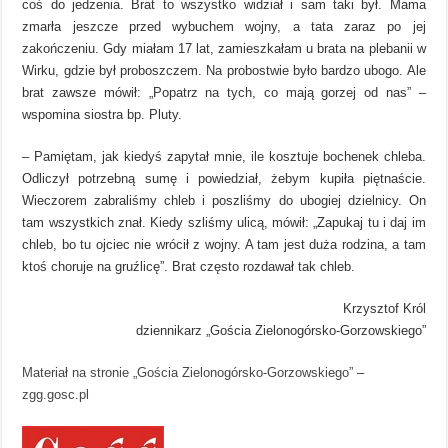
coś do jedzenia. Brat to wszystko widział i sam taki był. Mama
zmarła jeszcze przed wybuchem wojny, a tata zaraz po jej
zakończeniu. Gdy miałam 17 lat, zamieszkałam u brata na plebanii w
Wirku, gdzie był proboszczem. Na probostwie było bardzo ubogo. Ale
brat zawsze mówił: „Popatrz na tych, co mają gorzej od nas” –
wspomina siostra bp. Pluty.
– Pamiętam, jak kiedyś zapytał mnie, ile kosztuje bochenek chleba.
Odliczył potrzebną sumę i powiedział, żebym kupiła piętnaście.
Wieczorem zabraliśmy chleb i poszliśmy do ubogiej dzielnicy. On
tam wszystkich znał. Kiedy szliśmy ulicą, mówił: „Zapukaj tu i daj im
chleb, bo tu ojciec nie wrócił z wojny. A tam jest duża rodzina, a tam
ktoś choruje na gruźlicę”. Brat często rozdawał tak chleb.
Krzysztof Król
dziennikarz „Gościa Zielonogórsko-Gorzowskiego”
Materiał na stronie „Gościa Zielonogórsko-Gorzowskiego”
–
zgg.gosc.pl