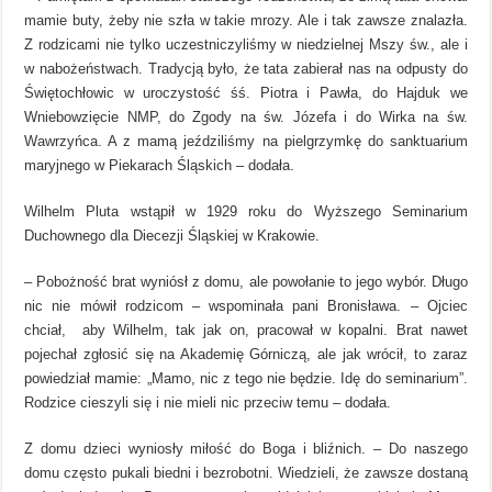
mamie buty, żeby nie szła w takie mrozy. Ale i tak zawsze znalazła.
Z rodzicami nie tylko uczestniczyliśmy w niedzielnej Mszy św., ale i
w nabożeństwach. Tradycją było, że tata zabierał nas na odpusty do
Świętochłowic w uroczystość śś. Piotra i Pawła, do Hajduk we
Wniebowzięcie NMP, do Zgody na św. Józefa i do Wirka na św.
Wawrzyńca. A z mamą jeździliśmy na pielgrzymkę do sanktuarium
maryjnego w Piekarach Śląskich – dodała.
Wilhelm Pluta wstąpił w 1929 roku do Wyższego Seminarium
Duchownego dla Diecezji Śląskiej w Krakowie.
– Pobożność brat wyniósł z domu, ale powołanie to jego wybór. Długo
nic nie mówił rodzicom – wspominała pani Bronisława. – Ojciec
chciał, aby Wilhelm, tak jak on, pracował w kopalni. Brat nawet
pojechał zgłosić się na Akademię Górniczą, ale jak wrócił, to zaraz
powiedział mamie: „Mamo, nic z tego nie będzie. Idę do seminarium”.
Rodzice cieszyli się i nie mieli nic przeciw temu – dodała.
Z domu dzieci wyniosły miłość do Boga i bliźnich. – Do naszego
domu często pukali biedni i bezrobotni. Wiedzieli, że zawsze dostaną