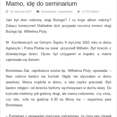
Mamo, idę do seminarium
22 stycznia 2017
Komunikaty i zapowiedzi
2,278 Zobacz
Jaki był dom rodzinny sługi Bożego? I co kryje album rodziny?
Zobacz koniecznie! Dokładnie dziś przypada rocznica śmierci sługi
Bożego bp. Wilhelma Pluty.
W Kochłowicach na Górnym Śląsku 9 stycznia 1910 roku w domu
Agnieszki i Piotra Plutów na świat przyszedł Wilhelm. Był trzecim z
dziewięciorga dzieci. Ojciec był sztygarem w kopalni, a mama
zajmowała się domem.
Bronisława Żak, najmłodsza siostra bp. Wilhelma Pluty, opowiada: –
Nasi rodzice bardzo się kochali. Nigdy nie słyszałam w domu
awantury. Mama rządziła w domu, a tata ciężko pracował. Byli
bardzo religijni i od dziecka byliśmy wychowywani w duchu wiary. Do
kościoła mieliśmy pół godziny drogi, ale mama codziennie, czy zima,
czy lato, szła na godzinę 6.30 na Mszę św. – wspomina pani
Bronisława..
– Pamiętam z opowiadań starszego rodzeństwa, że zimą tata chował