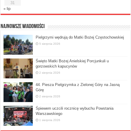
31
« lip
Najnowsze Wiadomości
Pielgrzymi wędrują do Matki Bożej Częstochowskiej
5 sierpnia 2026
Święto Matki Bożej Anielskiej Porcjunkuli u
gorzowskich kapucynów
2 sierpnia 2026
44. Piesza Pielgrzymka z Zielonej Góry na Jasną
Górę
2 sierpnia 2026
Śpiewem uczcili rocznicę wybuchu Powstania
Warszawskiego
1 sierpnia 2026