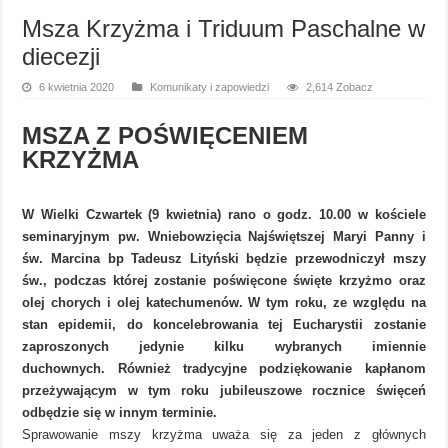
Msza Krzyżma i Triduum Paschalne w
diecezji
6 kwietnia 2020
Komunikaty i zapowiedzi
2,614 Zobacz
MSZA Z POŚWIĘCENIEM
KRZYŻMA
W Wielki Czwartek (9 kwietnia) rano o godz. 10.00 w kościele
seminaryjnym pw. Wniebowzięcia Najświętszej Maryi Panny i
św. Marcina bp Tadeusz Lityński będzie przewodniczył mszy
św., podczas której zostanie poświęcone święte krzyżmo oraz
olej chorych i olej katechumenów. W tym roku, ze względu na
stan epidemii, do koncelebrowania tej Eucharystii zostanie
zaproszonych jedynie kilku wybranych imiennie
duchownych.
Również tradycyjne podziękowanie kapłanom
przeżywającym w tym roku jubileuszowe rocznice święceń
odbędzie się w innym terminie.
Sprawowanie mszy krzyżma uważa się za jeden z głównych