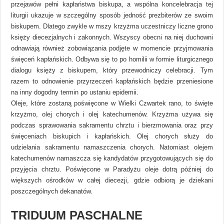
przejawów pełni kapłaństwa biskupa, a wspólna koncelebracja tej
liturgii ukazuje w szczególny sposób jedność prezbiterów ze swoim
biskupem. Dlatego zwykle w mszy krzyżma uczestniczy liczne grono
księży diecezjalnych i zakonnych. Wszyscy obecni na niej duchowni
odnawiają również zobowiązania podjęte w momencie przyjmowania
święceń kapłańskich. Odbywa się to po homilii w formie liturgicznego
dialogu księży z biskupem, który przewodniczy celebracji. Tym
razem to odnowienie przyrzeczeń kapłańskich będzie przeniesione
na inny dogodny termin po ustaniu epidemii.
Oleje, które zostaną poświęcone w Wielki Czwartek rano, to święte
krzyżmo, olej chorych i olej katechumenów. Krzyżma używa się
podczas sprawowania sakramentu chrztu i bierzmowania oraz przy
święceniach biskupich i kapłańskich. Olej chorych służy do
udzielania sakramentu namaszczenia chorych. Natomiast olejem
katechumenów namaszcza się kandydatów przygotowujących się do
przyjęcia chrztu. Poświęcone w Paradyżu oleje dotrą później do
większych ośrodków w całej diecezji, gdzie odbiorą je dziekani
poszczególnych dekanatów.
TRIDUUM PASCHALNE