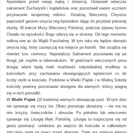
Apostołami przed swoją męką i śmiercią. Ustanowił wówczas
sakrament Eucharystii i kapłaństwa oraz pozostawił swoim uczniom
przykazanie wzajemnej miłości. Ostatnią Wieczerzę Chrystus
poprzedził gestem umycia nóg Apostołom dając im przykład pokornej
służby. W trakcie Mszy Wieczerzy Pańskiej, podczas śpiewu hymnu
Chwała na wysokości Bogu uderza się w dzwony. Od tego momentu
milkną one aż do Wigilii Paschalnej. W tym roku nie będzie obrzędu
umycia nóg, który zazwyczaj ma miejsce po homilii. Nie urządza się
również tzw. ciemnicy. Najświętszy Sakrament pozostawia się po
liturgii jak zwykle w tabernakulum. W godzinach wieczornych poza
liturgią wierni będą mieli możliwość indywidualnej modlitwy w
kościołach, przy zachowaniu obowiązujących ograniczeń co do
liczby osób w kościele. Podobnie w Wielki Piątek i w Wielką Sobotę
kościoły powinny pozostawać dostępne dla wiernych, którzy pragną
się w nich pomodlić.
W
Wielki Piątek
(10 kwietnia) wiernych obowiązuje post. W tym dniu
nie sprawuje się mszy św. Ołtarz pozostaje obnażony – nie ma na
nim krzyża, świeczników i obrusów. Po południu lub wieczorem
sprawuje się Liturgię Męki Pańskiej. Liturgia ta rozpoczyna się od
gestu prostracji: celebrans po wejściu do kościoła w całkowitym
milczeniu pada na twarz przed ołtarzem. Dalej ma miejsce lektura