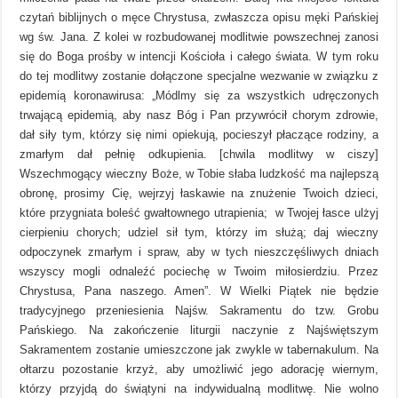
czytań biblijnych o męce Chrystusa, zwłaszcza opisu męki Pańskiej
wg św. Jana. Z kolei w rozbudowanej modlitwie powszechnej zanosi
się do Boga prośby w intencji Kościoła i całego świata. W tym roku
do tej modlitwy zostanie dołączone specjalne wezwanie w związku z
epidemią koronawirusa: „Módlmy się za wszystkich udręczonych
trwającą epidemią, aby nasz Bóg i Pan przywrócił chorym zdrowie,
dał siły tym, którzy się nimi opiekują, pocieszył płaczące rodziny, a
zmarłym dał pełnię odkupienia. [chwila modlitwy w ciszy]
Wszechmogący wieczny Boże, w Tobie słaba ludzkość ma najlepszą
obronę, prosimy Cię, wejrzyj łaskawie na znużenie Twoich dzieci,
które przygniata boleść gwałtownego utrapienia; w Twojej łasce ulżyj
cierpieniu chorych; udziel sił tym, którzy im służą; daj wieczny
odpoczynek zmarłym i spraw, aby w tych nieszczęśliwych dniach
wszyscy mogli odnaleźć pociechę w Twoim miłosierdziu. Przez
Chrystusa, Pana naszego. Amen”. W Wielki Piątek nie będzie
tradycyjnego przeniesienia Najśw. Sakramentu do tzw. Grobu
Pańskiego. Na zakończenie liturgii naczynie z Najświętszym
Sakramentem zostanie umieszczone jak zwykle w tabernakulum. Na
ołtarzu pozostanie krzyż, aby umożliwić jego adorację wiernym,
którzy przyjdą do świątyni na indywidualną modlitwę. Nie wolno