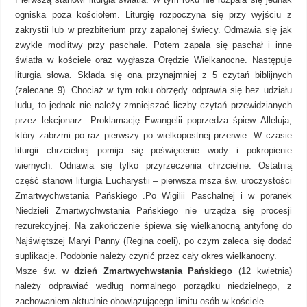
ogniska poza kościołem. Liturgię rozpoczyna się przy wyjściu z
zakrystii lub w prezbiterium przy zapalonej świecy. Odmawia się jak
zwykle modlitwy przy paschale. Potem zapala się paschał i inne
światła w kościele oraz wygłasza Orędzie Wielkanocne. Następuje
liturgia słowa. Składa się ona przynajmniej z 5 czytań biblijnych
(zalecane 9). Chociaż w tym roku obrzędy odprawia się bez udziału
ludu, to jednak nie należy zmniejszać liczby czytań przewidzianych
przez lekcjonarz. Proklamację Ewangelii poprzedza śpiew Alleluja,
który zabrzmi po raz pierwszy po wielkopostnej przerwie. W czasie
liturgii chrzcielnej pomija się poświęcenie wody i pokropienie
wiernych. Odnawia się tylko przyrzeczenia chrzcielne. Ostatnią
część stanowi liturgia Eucharystii – pierwsza msza św. uroczystości
Zmartwychwstania Pańskiego .Po Wigilii Paschalnej i w poranek
Niedzieli Zmartwychwstania Pańskiego nie urządza się procesji
rezurekcyjnej. Na zakończenie śpiewa się wielkanocną antyfonę do
Najświętszej Maryi Panny (Regina coeli), po czym zaleca się dodać
suplikacje. Podobnie należy czynić przez cały okres wielkanocny.
Msze św. w
dzień Zmartwychwstania Pańskiego
(12 kwietnia)
należy odprawiać według normalnego porządku niedzielnego, z
zachowaniem aktualnie obowiązującego limitu osób w kościele.