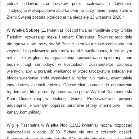
jednak oddawać czci krzyżowi przez ucałowanie i dotykanie.
Tradycyjna wielkopiątkowa zbiórka ofiar na utrzymanie miejsc kultu w
Ziemi Świętej została przełożona na niedzielę 13 września 2020 r.
W
Wielką Sobotę
(11 kwietnia) Kościół trwa na modlitwie przy Grobie
Pańskim rozważając mękę i śmierć Chrystusa. Również tego dnia
nie sprawuje się mszy św. W Polsce szeroko rozpowszechniony jest
zwyczaj błogosławienia pokarmów na stół wielkanocny, który w tym
roku – ze względu na ograniczenia spowodowane epidemią – nie
będzie mógł się odbyć w kościołach. Duszpasterze zachęcą
wiernych, aby w poranek wielkanocny przed uroczystym śniadaniem
błogosławieństwo stołu wypowiedział ojciec lub matka, ewentualnie
inny dorosły członek rodziny. Odpowiednie pomoce do odprawienia
tej domowej liturgii zostały opracowane przez Wydział Duszpasterski
Kurii Diecezjalnej w Zielonej Górze. Proboszczowie powinni
udostępnić je wiernym poprzez parafialne strony internetowe i inne
kanały komunikacji.
Wigilię Paschalną w
Wielką Noc
(11/12 kwietnia) można rozpocząć
najwcześniej o godz. 20.30. Składa się ona z czterech części.
Pierwszą stanowi liturgia światła. W tym roku nie rozpala się jednak