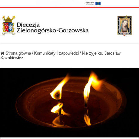
Strona główna
/
Komunikaty i zapowiedzi
/
Nie żyje ks. Jarosław
Kozakiewicz