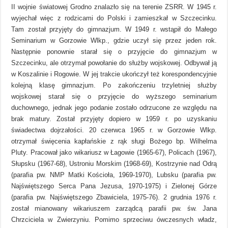
II wojnie światowej Grodno znalazło się na terenie ZSRR. W 1945 r.
wyjechał więc z rodzicami do Polski i zamieszkał w Szczecinku.
Tam został przyjęty do gimnazjum. W 1949 r. wstąpił do Małego
Seminarium w Gorzowie Wlkp., gdzie uczył się przez jeden rok.
Następnie ponownie starał się o przyjęcie do gimnazjum w
Szczecinku, ale otrzymał powołanie do służby wojskowej. Odbywał ją
w Koszalinie i Rogowie. W jej trakcie ukończył też korespondencyjnie
kolejną klasę gimnazjum. Po zakończeniu trzyletniej służby
wojskowej starał się o przyjęcie do wyższego seminarium
duchownego, jednak jego podanie zostało odrzucone ze względu na
brak matury. Został przyjęty dopiero w 1959 r. po uzyskaniu
świadectwa dojrzałości. 20 czerwca 1965 r. w Gorzowie Wlkp.
otrzymał święcenia kapłańskie z rąk sługi Bożego bp. Wilhelma
Pluty. Pracował jako wikariusz w Łagowie (1965-67), Policach (1967),
Słupsku (1967-68), Ustroniu Morskim (1968-69), Kostrzynie nad Odrą
(parafia pw. NMP Matki Kościoła, 1969-1970), Lubsku (parafia pw.
Najświętszego Serca Pana Jezusa, 1970-1975) i Zielonej Górze
(parafia pw. Najświętszego Zbawiciela, 1975-76). 2 grudnia 1976 r.
został mianowany wikariuszem zarządcą parafii pw. św. Jana
Chrzciciela w Zwierzyniu. Pomimo sprzeciwu ówczesnych władz,