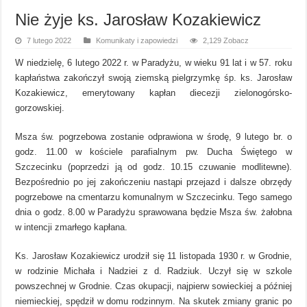
Nie żyje ks. Jarosław Kozakiewicz
7 lutego 2022
Komunikaty i zapowiedzi
2,129 Zobacz
W niedzielę, 6 lutego 2022 r. w Paradyżu, w wieku 91 lat i w 57. roku
kapłaństwa zakończył swoją ziemską pielgrzymkę śp. ks. Jarosław
Kozakiewicz, emerytowany kapłan diecezji zielonogórsko-
gorzowskiej.
Msza św. pogrzebowa zostanie odprawiona w środę, 9 lutego br. o
godz. 11.00 w kościele parafialnym pw. Ducha Świętego w
Szczecinku (poprzedzi ją od godz. 10.15 czuwanie modlitewne).
Bezpośrednio po jej zakończeniu nastąpi przejazd i dalsze obrzędy
pogrzebowe na cmentarzu komunalnym w Szczecinku. Tego samego
dnia o godz. 8.00 w Paradyżu sprawowana będzie Msza św. żałobna
w intencji zmarłego kapłana.
Ks. Jarosław Kozakiewicz urodził się 11 listopada 1930 r. w Grodnie,
w rodzinie Michała i Nadziei z d. Radziuk. Uczył się w szkole
powszechnej w Grodnie. Czas okupacji, najpierw sowieckiej a później
niemieckiej, spędził w domu rodzinnym. Na skutek zmiany granic po