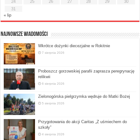
24
25
26
27
28
29
30
31
« lip
Najnowsze Wiadomości
Wkrótce dożynki diecezjalne w Rokitnie
7 sierpnia 2026
Proboszcz gorzowskiej parafii zaprasza peregrynację
relikwii
6 sierpnia 2026
Zielonogórska pielgrzymka wędruje do Matki Bożej
5 sierpnia 2026
Przygotowania do akcji Caritas „Z uśmiechem do
szkoły”
4 sierpnia 2026