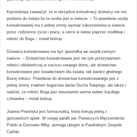
Kaznodzieja zauważył, że w obrzędzie konsekracji dziewicy nie ma
posłania do świata bo ta osoba jest w świecie. – To powołanie osoby
konsekrowanej ma z jednej strony wymiar zakorzenienia w świecie
przez codzienne życie i pracę, a serce w niebie poprzez modlitwę i
miłość do Boga – mówił biskup.
Dziewica konsekrowana ma być apostołką we współczesnym
świecie. – Dziewictwo konsekrowane jest nie tyle przeżywaniem
miłości oblubieńczej w zaciszu swojego domu, ale dziewictwo
konsekrowane jest świadectwem dla świata, tak bardzo głodnego
Bożej miłości. Powołanie do dziewictwa konsekrowanego jest z
jednej strony znakiem bogactwa darów Ducha Świętego, ale także i
nadziei, że miłość Boga jest nieustannie wierna wobec każdego
człowieka – mówił biskup.
Joanna Piwońska jest farmaceutką, która kierują jedną z
gorzowskich aptek. W swojej parafii pw. Pierwszych Męczenników
Polski w Gorzowie Wlkp. pomaga ubogim w Parafialnym Zespole
Caritas.