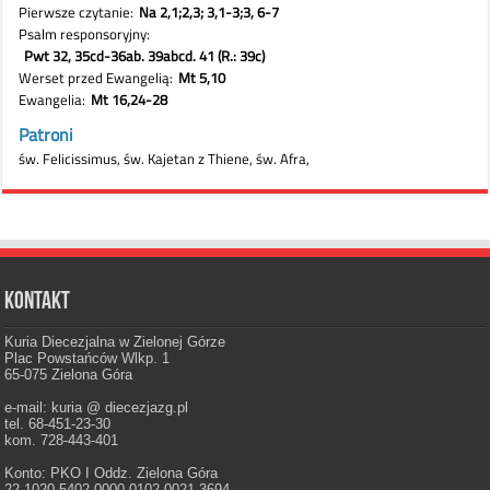
Kontakt
Kuria Diecezjalna w Zielonej Górze
Plac Powstańców Wlkp. 1
65-075 Zielona Góra
e-mail: kuria @ diecezjazg.pl
tel. 68-451-23-30
kom. 728-443-401
Konto: PKO I Oddz. Zielona Góra
22 1020 5402 0000 0102 0021 3694