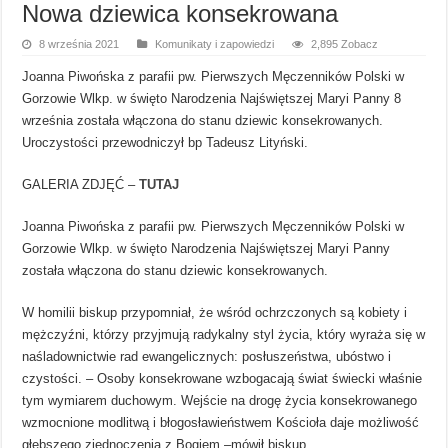
Nowa dziewica konsekrowana
8 września 2021
Komunikaty i zapowiedzi
2,895 Zobacz
Joanna Piwońska z parafii pw. Pierwszych Męczenników Polski w
Gorzowie Wlkp. w święto Narodzenia Najświętszej Maryi Panny 8
września została włączona do stanu dziewic konsekrowanych.
Uroczystości przewodniczył bp Tadeusz Lityński.
GALERIA ZDJĘĆ –
TUTAJ
Joanna Piwońska z parafii pw. Pierwszych Męczenników Polski w
Gorzowie Wlkp. w święto Narodzenia Najświętszej Maryi Panny
została włączona do stanu dziewic konsekrowanych.
W homilii biskup przypomniał, że wśród ochrzczonych są kobiety i
mężczyźni, którzy przyjmują radykalny styl życia, który wyraża się w
naśladownictwie rad ewangelicznych: posłuszeństwa, ubóstwo i
czystości. – Osoby konsekrowane wzbogacają świat świecki właśnie
tym wymiarem duchowym. Wejście na drogę życia konsekrowanego
wzmocnione modlitwą i błogosławieństwem Kościoła daje możliwość
głębszego zjednoczenia z Bogiem –mówił biskup.