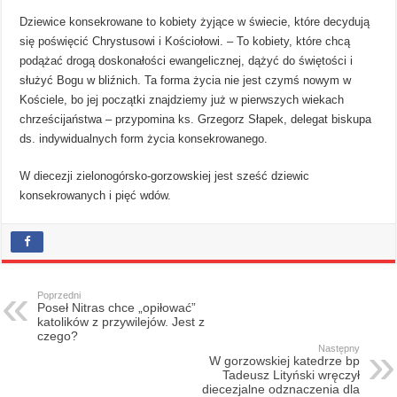
Dziewice konsekrowane to kobiety żyjące w świecie, które decydują
się poświęcić Chrystusowi i Kościołowi. – To kobiety, które chcą
podążać drogą doskonałości ewangelicznej, dążyć do świętości i
służyć Bogu w bliźnich. Ta forma życia nie jest czymś nowym w
Kościele, bo jej początki znajdziemy już w pierwszych wiekach
chrześcijaństwa – przypomina ks. Grzegorz Słapek, delegat biskupa
ds. indywidualnych form życia konsekrowanego.
W diecezji zielonogórsko-gorzowskiej jest sześć dziewic
konsekrowanych i pięć wdów.
Poprzedni
Poseł Nitras chce „opiłować”
katolików z przywilejów. Jest z
czego?
Następny
W gorzowskiej katedrze bp
Tadeusz Lityński wręczył
diecezjalne odznaczenia dla