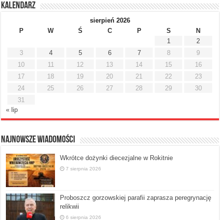
Kalendarz
sierpień 2026
P
W
Ś
C
P
S
N
1
2
3
4
5
6
7
8
9
10
11
12
13
14
15
16
17
18
19
20
21
22
23
24
25
26
27
28
29
30
31
« lip
Najnowsze Wiadomości
Wkrótce dożynki diecezjalne w Rokitnie
7 sierpnia 2026
Proboszcz gorzowskiej parafii zaprasza peregrynację
relikwii
6 sierpnia 2026