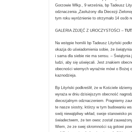
Gorzowie Wlkp., 9 września, bp Tadeusz Lit
odznaczenia „Zasłużony dla Diecezji Zielon
tym roku wyróżnienie to otrzymało 14 osób re
GALERIA ZDJĘĆ Z UROCZYSTOŚCI –
TUT
Na wstępie homilii bp Tadeusz Lityński podkre
okazja do uświadomienia sobie, że świątyni
i sama dla siebie nie ma sensu. – Świątynia j
ludzi, aby się uświęcali. Jest znakiem obecn
obecności wiernych wyraźnie mówi o Bożej 
kaznodzieja.
Bp Lityński podkreślił, że w Kościele idziem
wyraża w dniu dzisiejszym obecność nagrod
diecezjalnym odznaczeniem. Pragniemy zau
te nasze siostry, którzy w tym budowaniu ws
swój niewątpliwy wkład, swoje stanowisko pr
świadectwem, że ten owoc został zauważony,
Wiem, że ze swej skromności są gotowi powie