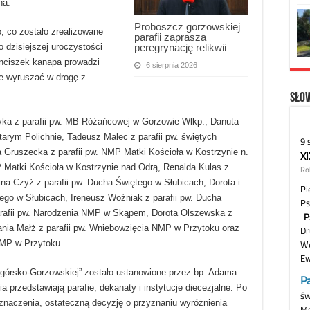
ha.
Proboszcz gorzowskiej
 co zostało zrealizowane
parafii zaprasza
peregrynację relikwii
 dzisiejszej uroczystości
anciszek kanapa prowadzi
6 sierpnia 2026
le wyruszać w drogę z
Słow
yka z parafii pw. MB Różańcowej w Gorzowie Wlkp., Danuta
tarym Polichnie, Tadeusz Malec z parafii pw. świętych
a Gruszecka z parafii pw. NMP Matki Kościoła w Kostrzynie n.
 Matki Kościoła w Kostrzynie nad Odrą, Renalda Kulas z
ina Czyż z parafii pw. Ducha Świętego w Słubicach, Dorota i
ego w Słubicach, Ireneusz Woźniak z parafii pw. Ducha
arafii pw. Narodzenia NMP w Skąpem, Dorota Olszewska z
nia Małż z parafii pw. Wniebowzięcia NMP w Przytoku oraz
NMP w Przytoku.
ogórsko-Gorzowskiej” zostało ustanowione przez bp. Adama
rzedstawiają parafie, dekanaty i instytucje diecezjalne. Po
dznaczenia, ostateczną decyzję o przyznaniu wyróżnienia