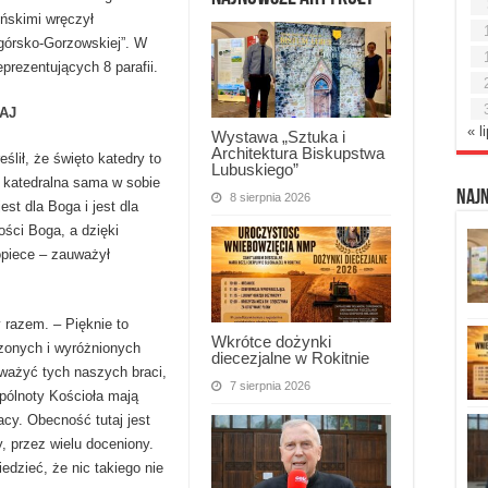
yńskimi wręczył
ogórsko-Gorzowskiej”. W
prezentujących 8 parafii.
AJ
« l
Wystawa „Sztuka i
Architektura Biskupstwa
ślił, że święto katedry to
Lubuskiego”
a katedralna sama w sobie
Naj
8 sierpnia 2026
est dla Boga i jest dla
ości Boga, a dzięki
opiece – zauważył
y razem. – Pięknie to
Wkrótce dożynki
zonych i wyróżnionych
diecezjalne w Rokitnie
ważyć tych naszych braci,
7 sierpnia 2026
pólnoty Kościoła mają
acy. Obecność tutaj jest
 przez wielu doceniony.
dzieć, że nic takiego nie