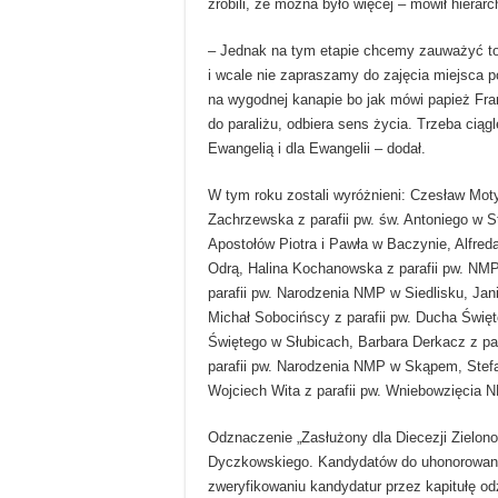
zrobili, że można było więcej – mówił hierarc
– Jednak na tym etapie chcemy zauważyć to,
i wcale nie zapraszamy do zajęcia miejsca po
na wygodnej kanapie bo jak mówi papież Fr
do paraliżu, odbiera sens życia. Trzeba ciąg
Ewangelią i dla Ewangelii – dodał.
W tym roku zostali wyróżnieni: Czesław Mot
Zachrzewska z parafii pw. św. Antoniego w S
Apostołów Piotra i Pawła w Baczynie, Alfred
Odrą, Halina Kochanowska z parafii pw. NMP
parafii pw. Narodzenia NMP w Siedlisku, Jan
Michał Sobocińscy z parafii pw. Ducha Święt
Świętego w Słubicach, Barbara Derkacz z p
parafii pw. Narodzenia NMP w Skąpem, Stefa
Wojciech Wita z parafii pw. Wniebowzięcia 
Odznaczenie „Zasłużony dla Diecezji Zielon
Dyczkowskiego. Kandydatów do uhonorowania p
zweryfikowaniu kandydatur przez kapitułę o