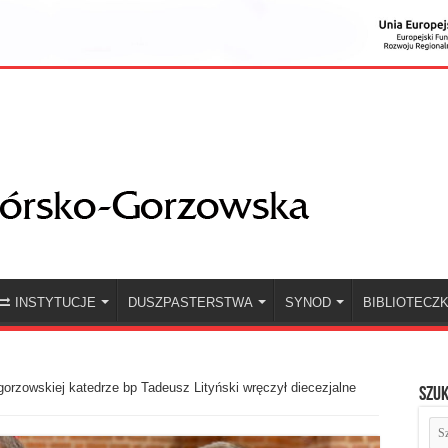
INSTYTUCJE
DUSZPASTERSTWA
SYNOD
BIBLIOTECZ
orzowskiej katedrze bp Tadeusz Lityński wręczył diecezjalne
Szuk