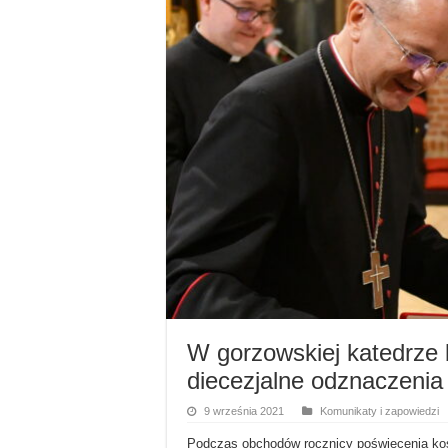
W gorzowskiej katedrze 
diecezjalne odznaczenia 
9 września 2021
Komunikaty i zapowiedzi
Podczas obchodów rocznicy poświęcenia koś