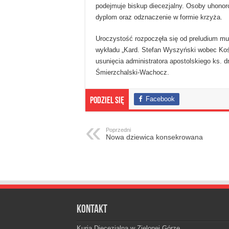
podejmuje biskup diecezjalny. Osoby uhono
dyplom oraz odznaczenie w formie krzyża.
Uroczystość rozpoczęła się od preludium mu
wykładu „Kard. Stefan Wyszyński wobec Kośc
usunięcia administratora apostolskiego ks. d
Śmierzchalski-Wachocz.
Facebook
Podziel się
Poprzedni
Nowa dziewica konsekrowana
Kontakt
Kuria Diecezjalna w Zielonej Górze