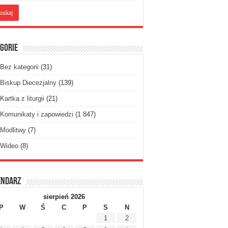
gorie
Bez kategorii
(31)
Biskup Diecezjalny
(139)
Kartka z liturgii
(21)
Komunikaty i zapowiedzi
(1 847)
Modlitwy
(7)
Wideo
(8)
endarz
sierpień 2026
P
W
Ś
C
P
S
N
1
2