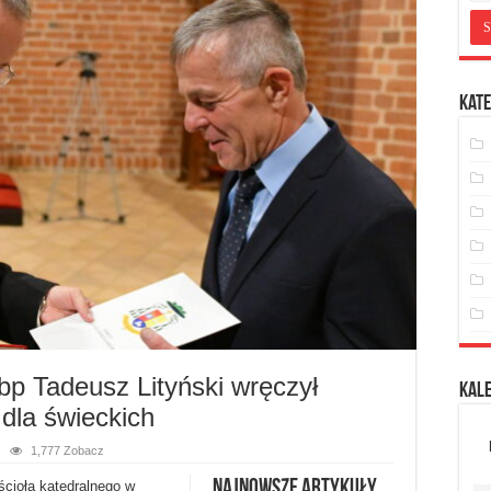
Kate
bp Tadeusz Lityński wręczył
Kal
dla świeckich
1,777 Zobacz
Najnowsze artykuły
cioła katedralnego w