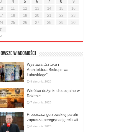
3
4
5
6
7
8
9
10
11
12
13
14
15
16
17
18
19
20
21
22
23
24
25
26
27
28
29
30
31
ip
nowsze Wiadomości
Wystawa „Sztuka i
Architektura Biskupstwa
Lubuskiego”
8 sierpnia 2026
Wkrótce dożynki diecezjalne w
Rokitnie
7 sierpnia 2026
Proboszcz gorzowskiej parafii
zaprasza peregrynację relikwii
6 sierpnia 2026