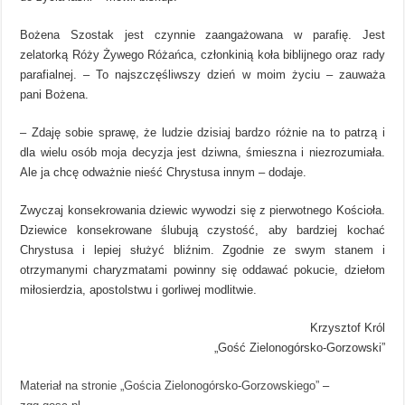
Bożena Szostak jest czynnie zaangażowana w parafię. Jest
zelatorką Róży Żywego Różańca, członkinią koła biblijnego oraz rady
parafialnej. – To najszczęśliwszy dzień w moim życiu – zauważa
pani Bożena.
– Zdaję sobie sprawę, że ludzie dzisiaj bardzo różnie na to patrzą i
dla wielu osób moja decyzja jest dziwna, śmieszna i niezrozumiała.
Ale ja chcę odważnie nieść Chrystusa innym – dodaje.
Zwyczaj konsekrowania dziewic wywodzi się z pierwotnego Kościoła.
Dziewice konsekrowane ślubują czystość, aby bardziej kochać
Chrystusa i lepiej służyć bliźnim. Zgodnie ze swym stanem i
otrzymanymi charyzmatami powinny się oddawać pokucie, dziełom
miłosierdzia, apostolstwu i gorliwej modlitwie.
Krzysztof Król
„Gość Zielonogórsko-Gorzowski”
Materiał na stronie „Gościa Zielonogórsko-Gorzowskiego”
–