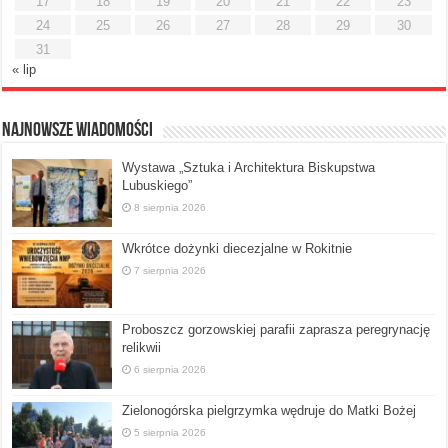
17
18
19
20
21
22
23
24
25
26
27
28
29
30
31
« lip
Najnowsze Wiadomości
Wystawa „Sztuka i Architektura Biskupstwa
Lubuskiego”
8 sierpnia 2026
Wkrótce dożynki diecezjalne w Rokitnie
7 sierpnia 2026
Proboszcz gorzowskiej parafii zaprasza peregrynację
relikwii
6 sierpnia 2026
Zielonogórska pielgrzymka wędruje do Matki Bożej
5 sierpnia 2026