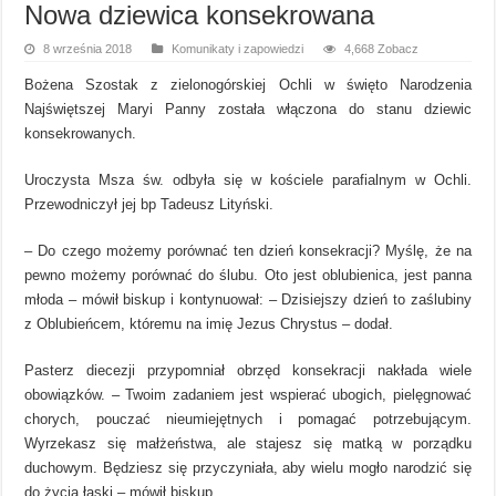
Nowa dziewica konsekrowana
8 września 2018
Komunikaty i zapowiedzi
4,668 Zobacz
Bożena Szostak z zielonogórskiej Ochli w święto Narodzenia
Najświętszej Maryi Panny została włączona do stanu dziewic
konsekrowanych.
Uroczysta Msza św. odbyła się w kościele parafialnym w Ochli.
Przewodniczył jej bp Tadeusz Lityński.
– Do czego możemy porównać ten dzień konsekracji? Myślę, że na
pewno możemy porównać do ślubu. Oto jest oblubienica, jest panna
młoda – mówił biskup i kontynuował: – Dzisiejszy dzień to zaślubiny
z Oblubieńcem, któremu na imię Jezus Chrystus – dodał.
Pasterz diecezji przypomniał obrzęd konsekracji nakłada wiele
obowiązków. – Twoim zadaniem jest wspierać ubogich, pielęgnować
chorych, pouczać nieumiejętnych i pomagać potrzebującym.
Wyrzekasz się małżeństwa, ale stajesz się matką w porządku
duchowym. Będziesz się przyczyniała, aby wielu mogło narodzić się
do życia łaski – mówił biskup.