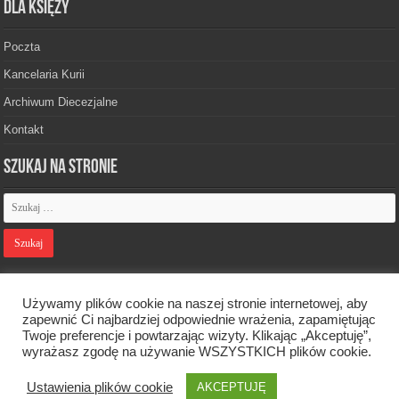
Dla księży
Poczta
Kancelaria Kurii
Archiwum Diecezjalne
Kontakt
Szukaj na stronie
Polityka prywatności
Używamy plików cookie na naszej stronie internetowej, aby
zapewnić Ci najbardziej odpowiednie wrażenia, zapamiętując
Twoje preferencje i powtarzając wizyty. Klikając „Akceptuję”,
Designed by
Webdawid
wyrażasz zgodę na używanie WSZYSTKICH plików cookie.
Ustawienia plików cookie
AKCEPTUJĘ
Oficjalna strona Diecezji Zielonogórsko-Gorzowskiej. © 2026. Wszelkie