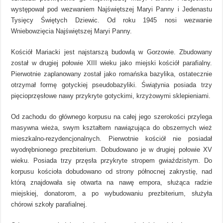
występował pod wezwaniem Najświętszej Maryi Panny i Jedenastu
Tysięcy Świętych Dziewic. Od roku 1945 nosi wezwanie
Wniebowzięcia Najświętszej Maryi Panny.
Kościół Mariacki jest najstarszą budowlą w Gorzowie. Zbudowany
został w drugiej połowie XIII wieku jako miejski kościół parafialny.
Pierwotnie zaplanowany został jako romańska bazylika, ostatecznie
otrzymał formę gotyckiej pseudobazyliki. Świątynia posiada trzy
pięcioprzęsłowe nawy przykryte gotyckimi, krzyżowymi sklepieniami.
Od zachodu do głównego korpusu na całej jego szerokości przylega
masywna wieża, swym kształtem nawiązująca do obszernych wież
mieszkalno-rezydencjonalnych. Pierwotnie kościół nie posiadał
wyodrębnionego prezbiterium. Dobudowano je w drugiej połowie XV
wieku. Posiada trzy przęsła przykryte stropem gwiaździstym. Do
korpusu kościoła dobudowano od strony północnej zakrystię, nad
którą znajdowała się otwarta na nawę empora, służąca radzie
miejskiej, donatorom, a po wybudowaniu prezbiterium, służyła
chórowi szkoły parafialnej.