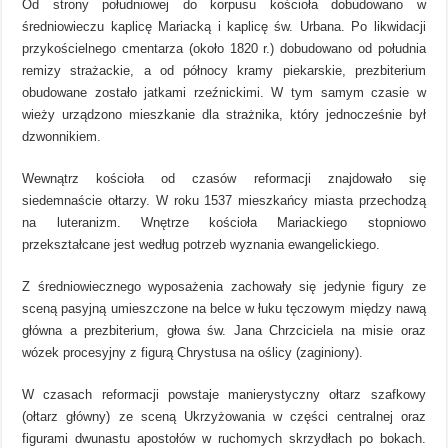
Od strony południowej do korpusu kościoła dobudowano w
średniowieczu kaplicę Mariacką i kaplicę św. Urbana. Po likwidacji
przykościelnego cmentarza (około 1820 r.) dobudowano od południa
remizy strażackie, a od północy kramy piekarskie, prezbiterium
obudowane zostało jatkami rzeźnickimi. W tym samym czasie w
wieży urządzono mieszkanie dla strażnika, który jednocześnie był
dzwonnikiem.
Wewnątrz kościoła od czasów reformacji znajdowało się
siedemnaście ołtarzy. W roku 1537 mieszkańcy miasta przechodzą
na luteranizm. Wnętrze kościoła Mariackiego stopniowo
przekształcane jest według potrzeb wyznania ewangelickiego.
Z średniowiecznego wyposażenia zachowały się jedynie figury ze
sceną pasyjną umieszczone na belce w łuku tęczowym między nawą
główna a prezbiterium, głowa św. Jana Chrzciciela na misie oraz
wózek procesyjny z figurą Chrystusa na oślicy (zaginiony).
W czasach reformacji powstaje manierystyczny ołtarz szafkowy
(ołtarz główny) ze sceną Ukrzyżowania w części centralnej oraz
figurami dwunastu apostołów w ruchomych skrzydłach po bokach.