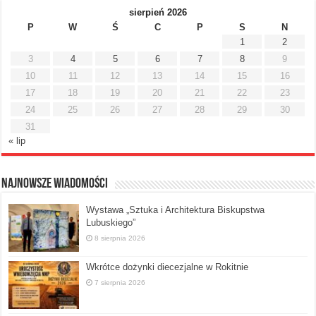
sierpień 2026
P
W
Ś
C
P
S
N
1
2
3
4
5
6
7
8
9
10
11
12
13
14
15
16
17
18
19
20
21
22
23
24
25
26
27
28
29
30
31
« lip
Najnowsze Wiadomości
Wystawa „Sztuka i Architektura Biskupstwa
Lubuskiego”
8 sierpnia 2026
Wkrótce dożynki diecezjalne w Rokitnie
7 sierpnia 2026