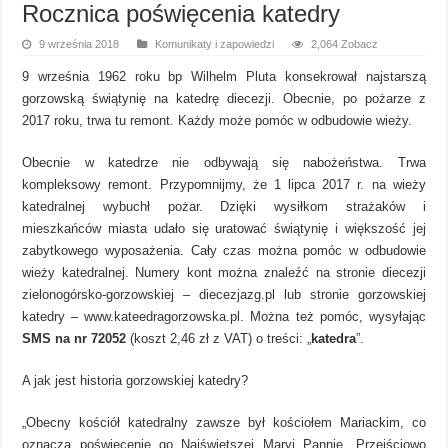
Rocznica poświęcenia katedry
9 września 2018
Komunikaty i zapowiedzi
2,064 Zobacz
9 września 1962 roku bp Wilhelm Pluta konsekrował najstarszą
gorzowską świątynię na katedrę diecezji. Obecnie, po pożarze z
2017 roku, trwa tu remont. Każdy może pomóc w odbudowie wieży.
Obecnie w katedrze nie odbywają się nabożeństwa. Trwa
kompleksowy remont. Przypomnijmy, że 1 lipca 2017 r. na wieży
katedralnej wybuchł pożar. Dzięki wysiłkom strażaków i
mieszkańców miasta udało się uratować świątynię i większość jej
zabytkowego wyposażenia. Cały czas można pomóc w odbudowie
wieży katedralnej. Numery kont można znaleźć na stronie diecezji
zielonogórsko-gorzowskiej – diecezjazg.pl lub stronie gorzowskiej
katedry – www.kateedragorzowska.pl. Można też pomóc, wysyłając
SMS na nr 72052
(koszt 2,46 zł z VAT) o treści: „
katedra
”.
A jak jest historia gorzowskiej katedry?
„Obecny kościół katedralny zawsze był kościołem Mariackim, co
oznacza poświęcenie go Najświętszej Maryi Pannie. Przejściowo