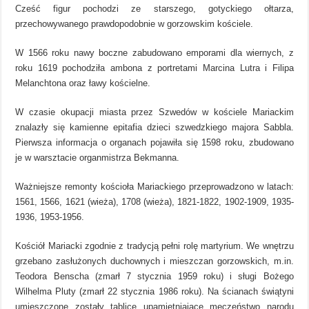
Cześć figur pochodzi ze starszego, gotyckiego ołtarza,
przechowywanego prawdopodobnie w gorzowskim kościele.
W 1566 roku nawy boczne zabudowano emporami dla wiernych, z
roku 1619 pochodziła ambona z portretami Marcina Lutra i Filipa
Melanchtona oraz ławy kościelne.
W czasie okupacji miasta przez Szwedów w kościele Mariackim
znalazły się kamienne epitafia dzieci szwedzkiego majora Sabbla.
Pierwsza informacja o organach pojawiła się 1598 roku, zbudowano
je w warsztacie organmistrza Bekmanna.
Ważniejsze remonty kościoła Mariackiego przeprowadzono w latach:
1561, 1566, 1621 (wieża), 1708 (wieża), 1821-1822, 1902-1909, 1935-
1936, 1953-1956.
Kościół Mariacki zgodnie z tradycją pełni rolę martyrium. We wnętrzu
grzebano zasłużonych duchownych i mieszczan gorzowskich, m.in.
Teodora Benscha (zmarł 7 stycznia 1959 roku) i sługi Bożego
Wilhelma Pluty (zmarł 22 stycznia 1986 roku). Na ścianach świątyni
umieszczone zostały tablice upamiętniające męczeństwo narodu