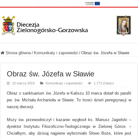
Strona główna
/
Komunikaty i zapowiedzi
/
Obraz św. Józefa w Sławie
Obraz św. Józefa w Sławie
10 marca 2019
Komunikaty i zapowiedzi
1,773 Zobacz
Obraz z sanktuarium św. Józefa w Kaliszu 10 marca dotarł do parafii
pw. św. Michała Archanioła w Sławie. To trzeci dzień peregrynacji w
naszej diecezji.
Mszy św. przewodniczył i kazanie wygłosił ks. Mariusz Jagielski –
dyrektor Instytutu Filozoficzno-Teologicznego w Zielonej Górze. –
Chciałbym, aby dzisiaj najpierw wybrzmiało Słowo Boże, które jest