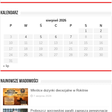
Kalendarz
sierpień 2026
P
W
Ś
C
P
S
N
1
2
3
4
5
6
7
8
9
10
11
12
13
14
15
16
17
18
19
20
21
22
23
24
25
26
27
28
29
30
31
« lip
Najnowsze Wiadomości
Wkrótce dożynki diecezjalne w Rokitnie
7 sierpnia 2026
Proboszcz gorzowskiej parafii zaprasza peregrynację