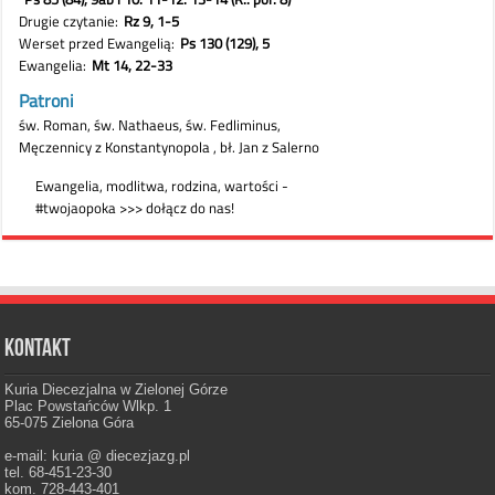
Kontakt
Kuria Diecezjalna w Zielonej Górze
Plac Powstańców Wlkp. 1
65-075 Zielona Góra
e-mail: kuria @ diecezjazg.pl
tel. 68-451-23-30
kom. 728-443-401