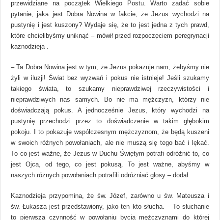
przewidziane na początek Wielkiego Postu. Warto zadać sobie
pytanie, jaka jest Dobra Nowina w fakcie, że Jezus wychodzi na
pustynię i jest kuszony? Wydaje się, że to jest jedna z tych prawd,
które chcielibyśmy uniknąć – mówił przed rozpoczęciem peregrynacji
kaznodzieja .
– Ta Dobra Nowina jest w tym, że Jezus pokazuje nam, żebyśmy nie
żyli w iluzji! Świat bez wyzwań i pokus nie istnieje! Jeśli szukamy
takiego świata, to szukamy nieprawdziwej rzeczywistości i
nieprawdziwych nas samych. Bo nie ma mężczyzn, którzy nie
doświadczają pokus. A jednocześnie Jezus, który wychodzi na
pustynię przechodzi przez to doświadczenie w takim głębokim
pokoju. I to pokazuje współczesnym mężczyznom, że będą kuszeni
w swoich różnych powołaniach, ale nie muszą się tego bać i lękać.
To co jest ważne, że Jezus w Duchu Świętym potrafi odróżnić to, co
jest Ojca, od tego, co jest pokusą. To jest ważne, abyśmy w
naszych różnych powołaniach potrafili odróżniać głosy – dodał.
Kaznodzieja przypomina, że św. Józef, zarówno u św. Mateusza i
św. Łukasza jest przedstawiony, jako ten kto słucha. – To słuchanie
to pierwsza czynność w powołaniu bycia mężczyznami do której