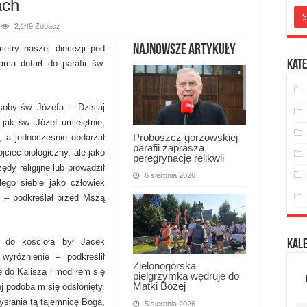
ach
2,149 Zobacz
Najnowsze artykuły
metry naszej diecezji pod
rca dotarł do parafii św.
Kate
soby św. Józefa. – Dzisiaj
jak św. Józef umiejętnie,
Proboszcz gorzowskiej
, a jednocześnie obdarzał
parafii zaprasza
ciec biologiczny, ale jako
peregrynację relikwii
dy religijne lub prowadził
6 sierpnia 2026
ego siebie jako człowiek
e – podkreślał przed Mszą
do kościoła był Jacek
Kal
yróżnienie – podkreślił
Zielonogórska
 do Kalisza i modliłem się
pielgrzymka wędruje do
Matki Bożej
j podoba m się odsłonięty.
ysłania tą tajemnicę Boga,
5 sierpnia 2026