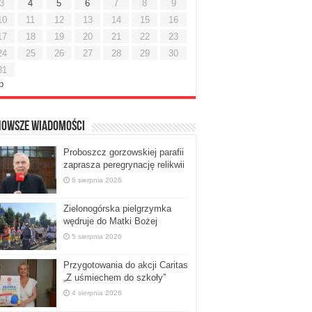
3
4
5
6
7
8
9
10
11
12
13
14
15
16
17
18
19
20
21
22
23
24
25
26
27
28
29
30
31
ip
nowsze Wiadomości
Proboszcz gorzowskiej parafii
zaprasza peregrynację relikwii
6 sierpnia 2026
Zielonogórska pielgrzymka
wędruje do Matki Bożej
5 sierpnia 2026
Przygotowania do akcji Caritas
„Z uśmiechem do szkoły”
4 sierpnia 2026