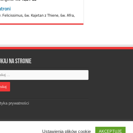
ukaj na stronie
ityka prywatności
Ustawienia plików cookie
AKCEPTUJĘ
Designed by
Webdawid