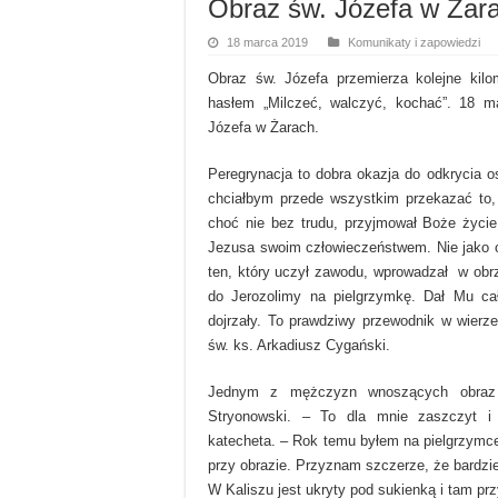
Obraz św. Józefa w Żar
18 marca 2019
Komunikaty i zapowiedzi
Obraz św. Józefa przemierza kolejne kilo
hasłem „Milczeć, walczyć, kochać”. 18 ma
Józefa w Żarach.
Peregrynacja to dobra okazja do odkrycia o
chciałbym przede wszystkim przekazać to, 
choć nie bez trudu, przyjmował Boże życie
Jezusa swoim człowieczeństwem. Nie jako oj
ten, który uczył zawodu, wprowadzał w obrzę
do Jerozolimy na pielgrzymkę. Dał Mu cał
dojrzały. To prawdziwy przewodnik w wierz
św. ks. Arkadiusz Cygański.
Jednym z mężczyzn wnoszących obraz 
Stryonowski. – To dla mnie zaszczyt i w
katecheta. – Rok temu byłem na pielgrzymce
przy obrazie. Przyznam szczerze, że bardzie
W Kaliszu jest ukryty pod sukienką i tam prz