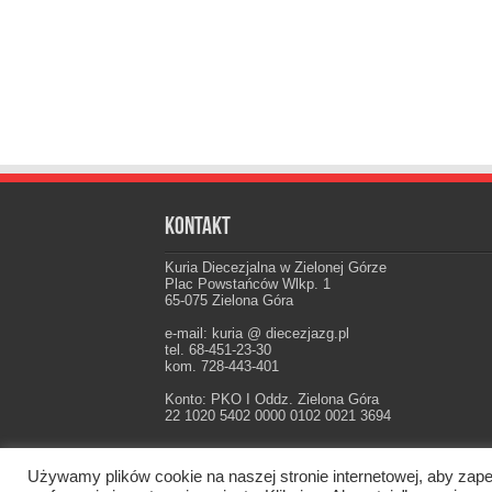
Kontakt
Kuria Diecezjalna w Zielonej Górze
Plac Powstańców Wlkp. 1
65-075 Zielona Góra
e-mail: kuria @ diecezjazg.pl
tel. 68-451-23-30
kom. 728-443-401
Konto: PKO I Oddz. Zielona Góra
22 1020 5402 0000 0102 0021 3694
Używamy plików cookie na naszej stronie internetowej, aby zape
Oficjalna strona Diecezji Zielonogórsko-Gorzow