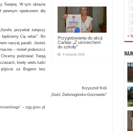
jcy Świętej. W tym obrazie
był pewnym opiekunem dla
ózefa przywitał tutejszy
« l
 będziemy Cię witać”. Bo
Przygotowania do akcji
Caritas „Z uśmiechem
onem naszej parafii. Jesteś
do szkoły”
 umacnia – mówił proboszcz
Naj
4 sierpnia 2026
– Chcemy podziwiać Twoją
czasach, kiedy wielu ludzi
 pójście za Bogiem bez
Krzysztof Król
„Gość Zielonogórsko-Gorzowski”
orzowskiego”
–
zgg.gosc.pl