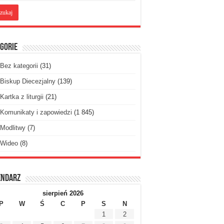
gorie
Bez kategorii
(31)
Biskup Diecezjalny
(139)
Kartka z liturgii
(21)
Komunikaty i zapowiedzi
(1 845)
Modlitwy
(7)
Wideo
(8)
endarz
sierpień 2026
P
W
Ś
C
P
S
N
1
2