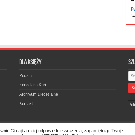
Dla księży
Sz
Poczta
Kancelaria Kurii
Archiwum Diecezjalne
Kontakt
Pol
wnić Ci najbardziej odpowiednie wrażenia, zapamiętując Twoje
skiej. © 2026. Wszelkie prawa zastrzeżone.