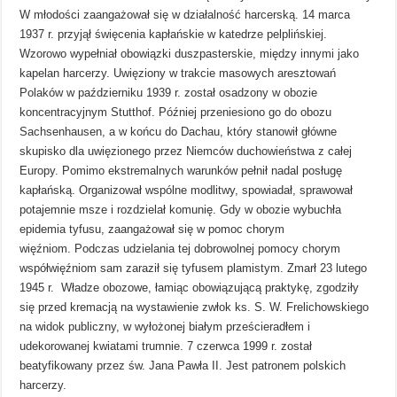
W młodości zaangażował się w działalność harcerską. 14 marca
1937 r. przyjął święcenia kapłańskie w katedrze pelplińskiej.
Wzorowo wypełniał obowiązki duszpasterskie, między innymi jako
kapelan harcerzy. Uwięziony w trakcie masowych aresztowań
Polaków w październiku 1939 r. został osadzony w obozie
koncentracyjnym Stutthof. Później przeniesiono go do obozu
Sachsenhausen, a w końcu do Dachau, który stanowił główne
skupisko dla uwięzionego przez Niemców duchowieństwa z całej
Europy. Pomimo ekstremalnych warunków pełnił nadal posługę
kapłańską. Organizował wspólne modlitwy, spowiadał, sprawował
potajemnie msze i rozdzielał komunię. Gdy w obozie wybuchła
epidemia tyfusu, zaangażował się w pomoc chorym
więźniom. Podczas udzielania tej dobrowolnej pomocy chorym
współwięźniom sam zaraził się tyfusem plamistym. Zmarł 23 lutego
1945 r. Władze obozowe, łamiąc obowiązującą praktykę, zgodziły
się przed kremacją na wystawienie zwłok ks. S. W. Frelichowskiego
na widok publiczny, w wyłożonej białym prześcieradłem i
udekorowanej kwiatami trumnie. 7 czerwca 1999 r. został
beatyfikowany przez św. Jana Pawła II. Jest patronem polskich
harcerzy.