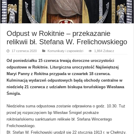
Odpust w Rokitnie – przekazanie
relikwii bł. Stefana W. Frelichowskiego
17 czerwca 2020
Komunikaty i zapowiedzi
1,864 Zobacz
Od poniedziałku 15 czerwca trwają doroczne uroczystości
odpustowe w Rokitnie. Liturgiczna uroczystość Najświętszej
Maryi Panny z Rokitna przypada w czwartek 18 czerwca.
Kulminacją wydarzeń odpustowych będą obchody centralne w
niedzielę 21 czerwca z udziałem biskupa toruńskiego Wiesława
Śmigla.
Niedzielna suma odpustowa zostanie odprawiona o godz. 10.30. Tuż
przed jej rozpoczęciem bp Wiesław Śmigiel przekaże
rokitniańskiemu sanktuarium relikwie bł. Stefana Wincentego
Frelichowskiego.
Bł. Stefan W. Frelichowski urodził się 22 stycznia 1913 r. w Chełmży.