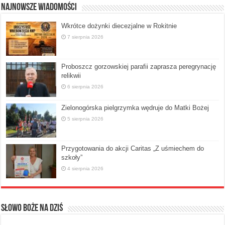
Najnowsze Wiadomości
Wkrótce dożynki diecezjalne w Rokitnie
7 sierpnia 2026
Proboszcz gorzowskiej parafii zaprasza peregrynację
relikwii
6 sierpnia 2026
Zielonogórska pielgrzymka wędruje do Matki Bożej
5 sierpnia 2026
Przygotowania do akcji Caritas „Z uśmiechem do
szkoły”
4 sierpnia 2026
Słowo Boże na dziś