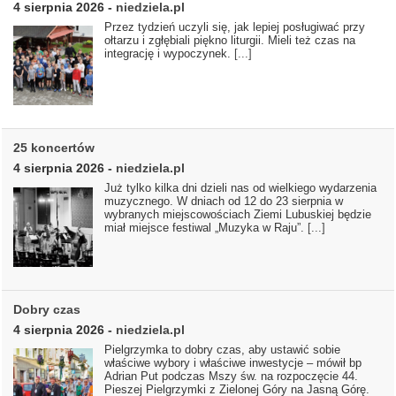
4 sierpnia 2026
-
niedziela.pl
Przez tydzień uczyli się, jak lepiej posługiwać przy
ołtarzu i zgłębiali piękno liturgii. Mieli też czas na
integrację i wypoczynek.
[...]
25 koncertów
4 sierpnia 2026
-
niedziela.pl
Już tylko kilka dni dzieli nas od wielkiego wydarzenia
muzycznego. W dniach od 12 do 23 sierpnia w
wybranych miejscowościach Ziemi Lubuskiej będzie
miał miejsce festiwal „Muzyka w Raju”.
[...]
Dobry czas
4 sierpnia 2026
-
niedziela.pl
Pielgrzymka to dobry czas, aby ustawić sobie
właściwe wybory i właściwe inwestycje – mówił bp
Adrian Put podczas Mszy św. na rozpoczęcie 44.
Pieszej Pielgrzymki z Zielonej Góry na Jasną Górę.