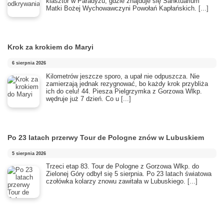
klasztor w Paradyżu, gdzie znajduje się Sanktuarium
Matki Bożej Wychowawczyni Powołań Kapłańskich.
[...]
Krok za krokiem do Maryi
6 sierpnia 2026
Kilometrów jeszcze sporo, a upał nie odpuszcza. Nie
zamierzają jednak rezygnować, bo każdy krok przybliża
ich do celu! 44. Piesza Pielgrzymka z Gorzowa Wlkp.
wędruje już 7 dzień. Co u
[...]
Po 23 latach przerwy Tour de Pologne znów w Lubuskiem
5 sierpnia 2026
Trzeci etap 83. Tour de Pologne z Gorzowa Wlkp. do
Zielonej Góry odbył się 5 sierpnia. Po 23 latach światowa
czołówka kolarzy znowu zawitała w Lubuskiego.
[...]