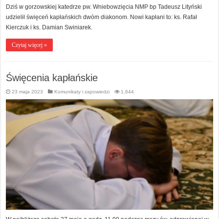
Dziś w gorzowskiej katedrze pw. Wniebowzięcia NMP bp Tadeusz Lityński
udzielił święceń kapłańskich dwóm diakonom. Nowi kapłani to: ks. Rafał
Kierczuk i ks. Damian Swiniarek.
Czytaj więcej »
Święcenia kapłańskie
23 maja 2023
Komunikaty i zapowiedzi
1,644