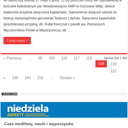
W najbliższą sobotę 27 maja o godz. 11.00 podczas mszy św. odprawianej w
kościele katedralnym pw. Wniebowzięcia NMP w Gorzowie Wlkp. dwóch
diakonów przyjmie święcenia kapłańskie. Sakramentu święceń udzieli im
biskup zielonogórsko-gorzowski Tadeusz Lityński. Święcenia kapłańskie
(prezbiteratu) przyjmą: dk. Rafał Kierczuk z parafii pw. Pierwszych
Męczenników Polski w Międzyrzeczu, dk. …
Czytaj więcej »
« Pierwszy
...
90
100
110
117
118
Strona 119 z 481
119
120
121
»
130
140
150
...
Ostatni »
Czas modlitwy, nauki i wypoczynku