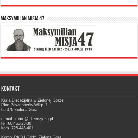
Maksymilian Misja 47
Kontakt
Kuria Diecezjalna w Zielonej Górze
Plac Powstańców Wlkp. 1
65-075 Zielona Góra
e-mail: kuria @ diecezjazg.pl
tel. 68-451-23-30
kom. 728-443-401
Konto: PKO I Oddz. Zielona Góra