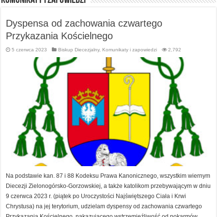
Komunikaty i zapowiedzi
Dyspensa od zachowania czwartego
Przykazania Kościelnego
5 czerwca 2023
Biskup Diecezjalny
,
Komunikaty i zapowiedzi
2,792
Na podstawie kan. 87 i 88 Kodeksu Prawa Kanonicznego, wszystkim wiernym
Diecezji Zielonogórsko-Gorzowskiej, a także katolikom przebywającym w dniu
9 czerwca 2023 r. (piątek po Uroczystości Najświętszego Ciała i Krwi
Chrystusa) na jej terytorium, udzielam dyspensy od zachowania czwartego
Przykazania Kościelnego, nakazującego wstrzemięźliwość od pokarmów