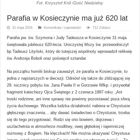
Fot. Krzysztof Król /Gość Niedzielny
Parafia w Kosieczynie ma już 620 lat
31 maja 2026
Komunikaty i zapowiedzi
712 Zobacz
Parafia pw. św. Szymona i Judy Tadeusza w Kosieczynie 31 maja
świętowała jubileusz 620-lecia. Uroczystej Mszy św. przewodniczył
bp Tadeusz Lityński, który do tutejszej wspólnoty wprowadził relikwię
św. Andrzeja Boboli oraz poświęcił sztandar.
Na początku homilii biskup zauważył, że parafia w Kosieczynie, to
jedna z najstarszych w diecezji. Odniósł się także do zbliżającej się
29. rocznicy pobytu św. Jana Pawła II w Gorzowie Wlkp. i przywołał
fragment katechezy Ojca Świętego z 2 czerwca 1997 roku: „Ani
troski rodzinne, ani inne sprawy nie powinny pozostawać poza sferą
życia duchowego. Wszelka ludzka działalność nabiera w Chrystusie
głębszego znaczenia… aby dawać świadectwo o Chrystusie, trzeba
się do tego przygotować. Rodzi się ono bowiem, dojrzewa i
uszlachetnia w atmosferze modlitwy, owej głębokiej i tajemniczej
rozmowy z Bogiem. Na klęczkach! Nie można ukazywać Chrystusa