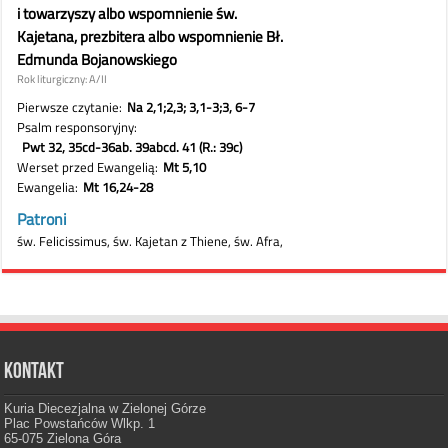
Kontakt
Kuria Diecezjalna w Zielonej Górze
Plac Powstańców Wlkp. 1
65-075 Zielona Góra