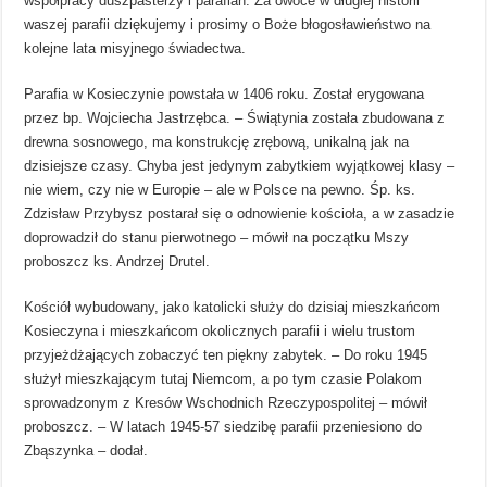
współpracy duszpasterzy i parafian. Za owoce w długiej historii
waszej parafii dziękujemy i prosimy o Boże błogosławieństwo na
kolejne lata misyjnego świadectwa.
Parafia w Kosieczynie powstała w 1406 roku. Został erygowana
przez bp. Wojciecha Jastrzębca. – Świątynia została zbudowana z
drewna sosnowego, ma konstrukcję zrębową, unikalną jak na
dzisiejsze czasy. Chyba jest jedynym zabytkiem wyjątkowej klasy –
nie wiem, czy nie w Europie – ale w Polsce na pewno. Śp. ks.
Zdzisław Przybysz postarał się o odnowienie kościoła, a w zasadzie
doprowadził do stanu pierwotnego – mówił na początku Mszy
proboszcz ks. Andrzej Drutel.
Kościół wybudowany, jako katolicki służy do dzisiaj mieszkańcom
Kosieczyna i mieszkańcom okolicznych parafii i wielu trustom
przyjeżdżających zobaczyć ten piękny zabytek. – Do roku 1945
służył mieszkającym tutaj Niemcom, a po tym czasie Polakom
sprowadzonym z Kresów Wschodnich Rzeczypospolitej – mówił
proboszcz. – W latach 1945-57 siedzibę parafii przeniesiono do
Zbąszynka – dodał.