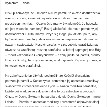
wybieram! – dodał.
Biskup zauważył, że jubileusz 620 lat parafii, to okazja dostrzeżenia
wielości cudów, które dokonywały się w ludzkich sercach na
przestrzeni tych lat. – Oczywiście mamy świadomość, że budowla
nie jest w stanie „zamknąć” Bożej wielkości, ale może pomóc w jej
doświadczeniu. Tutaj mamy uczyć się Boga, jak działa, po to, aby
być wrażliwymi na Jego działanie w naszej wspólnocie rodzinne, w
naszym sąsiedztwie. Kościół parafialny szczególnie uwrażliwia nas
również na wspólnotę, rodzinę parafialną, w której zapragnął nas Bóg
– mówił kaznodzieja i kontynuował: – Każdy jubileusz parafii, drodzy
Bracia i Siostry, to przypomnienie, w jaki sposób Bóg marzy o nas, o
tej wspólnocie parafialnej.
Na zakończenie bp Lityński podkreślił, że Kościół diecezjalny
potrzebuje parafii w Kosieczynie, potrzebuje jej apostolatu modlitwy i
świadectwa chrześcijańskiego życia. – Każda modlitwa parafialna,
każde doświadczenie sakramentalne to uczestnictwo w owocach
Chrztu w Duchu Świętym bo parafia o dzieło Ducha Świętego – mówił
i dodał: – Parafia to apostolat modlitwy i przestrzeń odpowiedzialnej