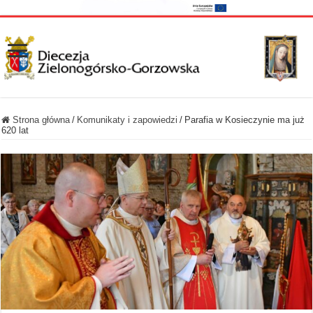
Strona główna
/
Komunikaty i zapowiedzi
/
Parafia w Kosieczynie ma już
620 lat