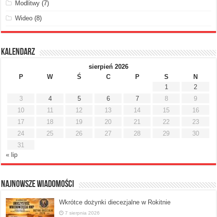
Modlitwy
(7)
Wideo
(8)
Kalendarz
sierpień 2026
P
W
Ś
C
P
S
N
1
2
3
4
5
6
7
8
9
10
11
12
13
14
15
16
17
18
19
20
21
22
23
24
25
26
27
28
29
30
31
« lip
Najnowsze Wiadomości
Wkrótce dożynki diecezjalne w Rokitnie
7 sierpnia 2026