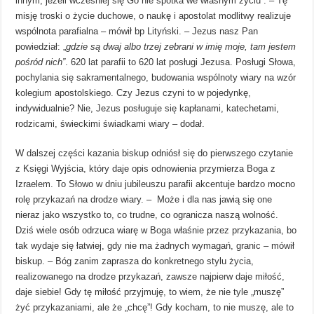
innym, jeżeli wcześniej się Go nie spotka we własnym życiu”. – Tę
misję troski o życie duchowe, o naukę i apostolat modlitwy realizuje
wspólnota parafialna – mówił bp Lityński. – Jezus nasz Pan
powiedział: „
gdzie są dwaj albo trzej zebrani w imię moje, tam jestem
pośród nich
”
. 620 lat parafii to 620 lat posługi Jezusa. Posługi Słowa,
pochylania się sakramentalnego, budowania wspólnoty wiary na wzór
kolegium apostolskiego. Czy Jezus czyni to w pojedynkę,
indywidualnie? Nie, Jezus posługuje się kapłanami, katechetami,
rodzicami, świeckimi świadkami wiary – dodał.
W dalszej części kazania biskup odniósł się do pierwszego czytanie
z Księgi Wyjścia, który daje opis odnowienia przymierza Boga z
Izraelem. To Słowo w dniu jubileuszu parafii akcentuje bardzo mocno
rolę przykazań na drodze wiary. – Może i dla nas jawią się one
nieraz jako wszystko to, co trudne, co ogranicza naszą wolność.
Dziś wiele osób odrzuca wiarę w Boga właśnie przez przykazania, bo
tak wydaje się łatwiej, gdy nie ma żadnych wymagań, granic – mówił
biskup. – Bóg zanim zaprasza do konkretnego stylu życia,
realizowanego na drodze przykazań, zawsze najpierw daje miłość,
daje siebie! Gdy tę miłość przyjmuję, to wiem, że nie tyle „muszę”
żyć przykazaniami, ale że „chcę”! Gdy kocham, to nie muszę, ale to