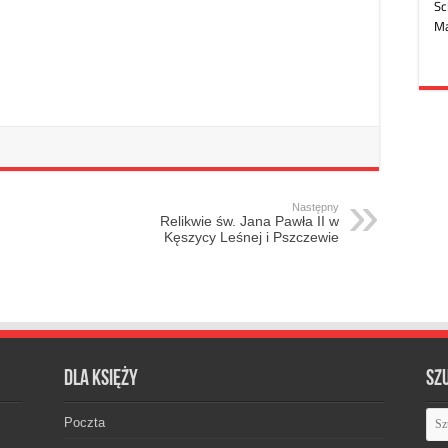
Następny
Relikwie św. Jana Pawła II w
Kęszycy Leśnej i Pszczewie
Dla księży
Sz
Poczta