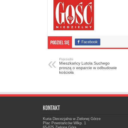
Facebook
Podziel się
Poprzedni
Mieszkańcy Lutola Suchego
proszą o wsparcie w odbudowie
kościoła
Kontakt
Kuria Diecezjalna w Zielonej Górze
Plac Powstańców Wlkp. 1
65-075 Zielona Góra