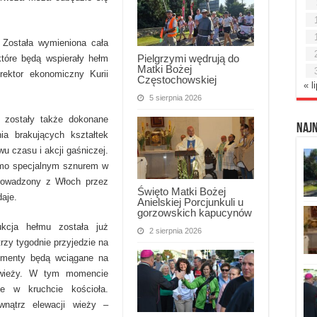
 Została wymieniona cała
Pielgrzymi wędrują do
które będą wspierały hełm
Matki Bożej
rektor ekonomiczny Kurii
Częstochowskiej
« l
5 sierpnia 2026
j zostały także dokonane
Naj
ia brakujących kształtek
u czasu i akcji gaśniczej.
mo specjalnym sznurem w
prowadzony z Włoch przez
Święto Matki Bożej
daje.
Anielskiej Porcjunkuli u
gorzowskich kapucynów
kcja hełmu została już
2 sierpnia 2026
trzy tygodnie przyjedzie na
lementy będą wciągane na
 wieży. W tym momencie
e w kruchcie kościoła.
wnątrz elewacji wieży –