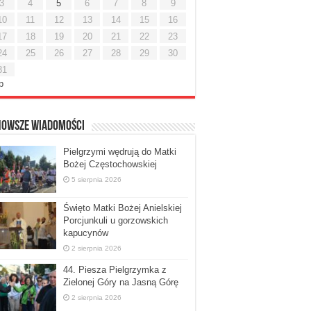
3
4
5
6
7
8
9
10
11
12
13
14
15
16
17
18
19
20
21
22
23
24
25
26
27
28
29
30
31
ip
nowsze Wiadomości
Pielgrzymi wędrują do Matki
Bożej Częstochowskiej
5 sierpnia 2026
Święto Matki Bożej Anielskiej
Porcjunkuli u gorzowskich
kapucynów
2 sierpnia 2026
44. Piesza Pielgrzymka z
Zielonej Góry na Jasną Górę
2 sierpnia 2026