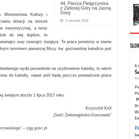
44. Piesza Pielgrzymka
z Zielonej Góry na Jasną
Górę
Ministerstwa Kultury i
2 sierpnia 2026
nania dotacji na remont
e merytorycznej, a teraz
li do niej dojdzie, to
ewnątrz oraz zewnątrz świątyni. Te prace jesteśmy w stanie
Słow
lnym terminem pierwszej Mszy św. gorzowskiej katedrze jest
udowlanego wyda pozwolenie na użytkowanie katedry, to wierni
stwa do katedry, nawet jeśli będą jeszcze prowadzone prace
 świątyni doszło 1 lipca 2017 roku.
Krzysztof Król
„Gość Zielonogórsko-Gorzowski”
orzowskiego”
–
zgg.gosc.pl