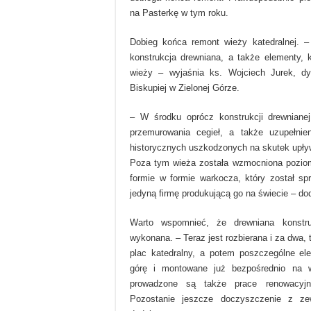
na Pasterkę w tym roku.
Dobieg końca remont wieży katedralnej. –
konstrukcja drewniana, a także elementy, 
wieży – wyjaśnia ks. Wojciech Jurek, dy
Biskupiej w Zielonej Górze.
– W środku oprócz konstrukcji drewniane
przemurowania cegieł, a także uzupełnien
historycznych uszkodzonych na skutek upływ
Poza tym wieża została wzmocniona pozio
formie w formie warkocza, który został s
jedyną firmę produkującą go na świecie – do
Warto wspomnieć, że drewniana konstru
wykonana. – Teraz jest rozbierana i za dwa, 
plac katedralny, a potem poszczególne e
górę i montowane już bezpośrednio na
prowadzone są także prace renowacyjn
Pozostanie jeszcze doczyszczenie z ze