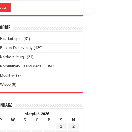
gorie
Bez kategorii
(31)
Biskup Diecezjalny
(139)
Kartka z liturgii
(21)
Komunikaty i zapowiedzi
(1 843)
Modlitwy
(7)
Wideo
(8)
endarz
sierpień 2026
P
W
Ś
C
P
S
N
1
2