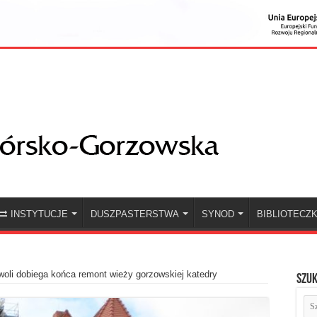
INSTYTUCJE
DUSZPASTERSTWA
SYNOD
BIBLIOTECZ
oli dobiega końca remont wieży gorzowskiej katedry
Szuk