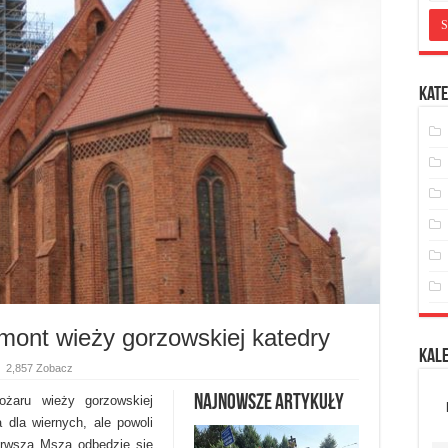
Kate
mont wieży gorzowskiej katedry
Kal
2,857 Zobacz
Najnowsze artykuły
ożaru wieży gorzowskiej
a dla wiernych, ale powoli
erwsza Msza odbędzie się