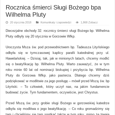
Rocznica śmierci Sługi Bożego bpa
Wilhelma Pluty
20 stycznia 2018
Komunikaty i zapowiedzi
1,868 Zobacz
Diecezjalne obchody 32. rocznicy śmierci sługi Bożego bp. Wilhelma
Pluty odbyły się 20 stycznia w Gorzowie Wlkp.
Uroczysta Msza św. pod przewodnictwem bp. Tadeusza Lityńskiego
odbyła się w tymczasowej kaplicy parafii katedralnej przy ul.
Hawelańskiej. – Dzisiaj, tak, jak w minionych latach, chcemy modlić
się o beatyfikację bp. Wilhelma Pluty. Warto zauważyć, że w tym
roku minie 60 lat od nominacji biskupiej i przybycia bp. Wilhelma
Pluty do Gorzowa Wlkp. jako pasterza. Dlatego chcemy dziś
podziękować w modlitwie za jego posługę – mówił przed Mszą św. bp
Lityński. – To człowiek, który uczył nas, na jakim fundamencie
budować życie. Tym fundamentem, oczywiście, jest Chrystus.
Przed Mszą św. przy grobie sługi Bożego w gorzowskiej katedrze
odbyła się modlitwa o jego beatyfikację. – Co roku gromadzimy się
tam i chcieliśmy się tam spotkać także w tym roku, mimo że trwają