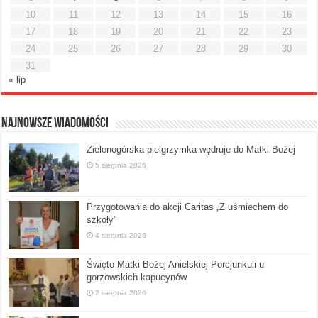
10
11
12
13
14
15
16
17
18
19
20
21
22
23
24
25
26
27
28
29
30
31
« lip
Najnowsze Wiadomości
Zielonogórska pielgrzymka wędruje do Matki Bożej
5 sierpnia 2026
Przygotowania do akcji Caritas „Z uśmiechem do
szkoły”
4 sierpnia 2026
Święto Matki Bożej Anielskiej Porcjunkuli u
gorzowskich kapucynów
2 sierpnia 2026