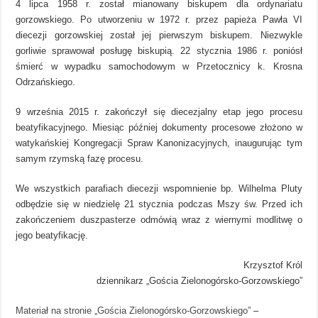
4 lipca 1958 r. został mianowany biskupem dla ordynariatu
gorzowskiego. Po utworzeniu w 1972 r. przez papieża Pawła VI
diecezji gorzowskiej został jej pierwszym biskupem. Niezwykle
gorliwie sprawował posługę biskupią. 22 stycznia 1986 r. poniósł
śmierć w wypadku samochodowym w Przetocznicy k. Krosna
Odrzańskiego.
9 września 2015 r. zakończył się diecezjalny etap jego procesu
beatyfikacyjnego. Miesiąc później dokumenty procesowe złożono w
watykańskiej Kongregacji Spraw Kanonizacyjnych, inaugurując tym
samym rzymską fazę procesu.
We wszystkich parafiach diecezji wspomnienie bp. Wilhelma Pluty
odbędzie się w niedzielę 21 stycznia podczas Mszy św. Przed ich
zakończeniem duszpasterze odmówią wraz z wiernymi modlitwę o
jego beatyfikację.
Krzysztof Król
dziennikarz „Gościa Zielonogórsko-Gorzowskiego”
Materiał na stronie „Gościa Zielonogórsko-Gorzowskiego”
–