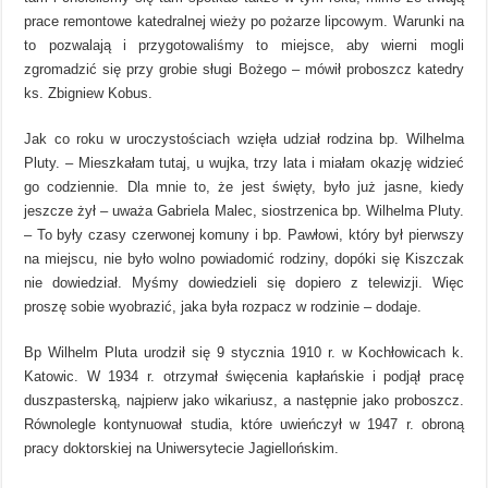
prace remontowe katedralnej wieży po pożarze lipcowym. Warunki na
to pozwalają i przygotowaliśmy to miejsce, aby wierni mogli
zgromadzić się przy grobie sługi Bożego – mówił proboszcz katedry
ks. Zbigniew Kobus.
Jak co roku w uroczystościach wzięła udział rodzina bp. Wilhelma
Pluty. – Mieszkałam tutaj, u wujka, trzy lata i miałam okazję widzieć
go codziennie. Dla mnie to, że jest święty, było już jasne, kiedy
jeszcze żył – uważa Gabriela Malec, siostrzenica bp. Wilhelma Pluty.
– To były czasy czerwonej komuny i bp. Pawłowi, który był pierwszy
na miejscu, nie było wolno powiadomić rodziny, dopóki się Kiszczak
nie dowiedział. Myśmy dowiedzieli się dopiero z telewizji. Więc
proszę sobie wyobrazić, jaka była rozpacz w rodzinie – dodaje.
Bp Wilhelm Pluta urodził się 9 stycznia 1910 r. w Kochłowicach k.
Katowic. W 1934 r. otrzymał święcenia kapłańskie i podjął pracę
duszpasterską, najpierw jako wikariusz, a następnie jako proboszcz.
Równolegle kontynuował studia, które uwieńczył w 1947 r. obroną
pracy doktorskiej na Uniwersytecie Jagiellońskim.