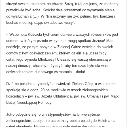
służyć swoimi talentami na chwałę Bożą, tutaj czujemy, że możemy
prawdziwie być sobą. Kościół daje przestrzeń do wyrażania siebie i
do wysłuchania (…). W Nim uczymy się żyć pełniej, być bardziej i
kochać mocniej, dając świadectwo wiary”.
– Wspólnota Kościoła tych ziem dla wielu waszych rówieśników jest
domem, w którym przede wszystkim mogą spotkać Jezusa! Mam
nadzieję, że po tym pobycie w Zielonej Górze wrócicie do swoich
domów z tym doświadczeniem, którym dzielili się uczestnicy
ostatniego Synodu Młodzieży! Ciesząc się waszą obecnością w
naszej diecezji, chciałbym życzyć, aby ten czas było dla was
doświadczeniem duchowego wzrastania – dodał.
Dziś po południu stypendyści zwiedzali Zieloną Górę, a wieczorem
spotkają się o godz. 20 na modlitwie w trzech zielonogórskich
kościołach – pw. św. Józefa Oblubieńca, pw. św. Urbana I i pw. Matki
Bożej Nieustającej Pomocy.
Jutro odbędzie się forum stypendystów na Uniwersytecie
Zielonogórskim, a pojutrze uczestnicy obozu pojadą do Rokitna na
dzień skupienia. Natomiast w niedzielę dadzą świadectwo w