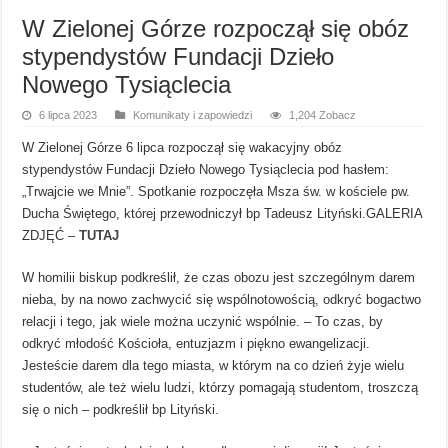
W Zielonej Górze rozpoczął się obóz
stypendystów Fundacji Dzieło
Nowego Tysiąclecia
6 lipca 2023
Komunikaty i zapowiedzi
1,204 Zobacz
W Zielonej Górze 6 lipca rozpoczął się wakacyjny obóz
stypendystów Fundacji Dzieło Nowego Tysiąclecia pod hasłem:
„Trwajcie we Mnie”. Spotkanie rozpoczęła Msza św. w kościele pw.
Ducha Świętego, której przewodniczył bp Tadeusz Lityński.
GALERIA
ZDJĘĆ –
TUTAJ
W homilii biskup podkreślił, że czas obozu jest szczególnym darem
nieba, by na nowo zachwycić się wspólnotowością, odkryć bogactwo
relacji i tego, jak wiele można uczynić wspólnie. – To czas, by
odkryć młodość Kościoła, entuzjazm i piękno ewangelizacji.
Jesteście darem dla tego miasta, w którym na co dzień żyje wielu
studentów, ale też wielu ludzi, którzy pomagają studentom, troszczą
się o nich – podkreślił bp Lityński.