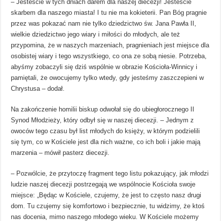
– Jesteście w tych dniach darem dla naszej diecezji! Jesteście
skarbem dla naszego miasta! I tu nie ma kokieterii. Pan Bóg pragnie
przez was pokazać nam nie tylko dziedzictwo św. Jana Pawła II,
wielkie dziedzictwo jego wiary i miłości do młodych, ale też
przypomina, że w naszych marzeniach, pragnieniach jest miejsce dla
osobistej wiary i tego wszystkiego, co ona ze sobą niesie. Potrzeba,
abyśmy zobaczyli się dziś wspólnie w obrazie Kościoła-Winnicy i
pamiętali, że owocujemy tylko wtedy, gdy jesteśmy zaszczepieni w
Chrystusa – dodał.
Na zakończenie homilii biskup odwołał się do ubiegłorocznego II
Synod Młodzieży, który odbył się w naszej diecezji. – Jednym z
owoców tego czasu był list młodych do księży, w którym podzielili
się tym, co w Kościele jest dla nich ważne, co ich boli i jakie mają
marzenia – mówił pasterz diecezji.
– Pozwólcie, że przytoczę fragment tego listu pokazujący, jak młodzi
ludzie naszej diecezji postrzegają we wspólnocie Kościoła swoje
miejsce: „Będąc w Kościele, czujemy, że jest to często nasz drugi
dom. Tu czujemy się komfortowo i bezpiecznie, tu widzimy, że ktoś
nas docenia, mimo naszego młodego wieku. W Kościele możemy