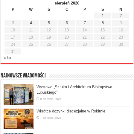
sierpień 2026
P
W
Ś
C
P
S
N
1
2
3
4
5
6
7
8
9
10
11
12
13
14
15
16
17
18
19
20
21
22
23
24
25
26
27
28
29
30
31
« lip
Najnowsze Wiadomości
Wystawa „Sztuka i Architektura Biskupstwa
Lubuskiego”
8 sierpnia 2026
Wkrótce dożynki diecezjalne w Rokitnie
7 sierpnia 2026