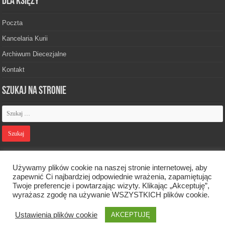
Dla księży
Poczta
Kancelaria Kurii
Archiwum Diecezjalne
Kontakt
Szukaj na stronie
Polityka prywatności
Używamy plików cookie na naszej stronie internetowej, aby
zapewnić Ci najbardziej odpowiednie wrażenia, zapamiętując
Twoje preferencje i powtarzając wizyty. Klikając „Akceptuję”,
Designed by
Webdawid
wyrażasz zgodę na używanie WSZYSTKICH plików cookie.
Ustawienia plików cookie
AKCEPTUJĘ
Oficjalna strona Diecezji Zielonogórsko-Gorzowskiej. © 2026. Wszelkie
prawa zastrzeżone.