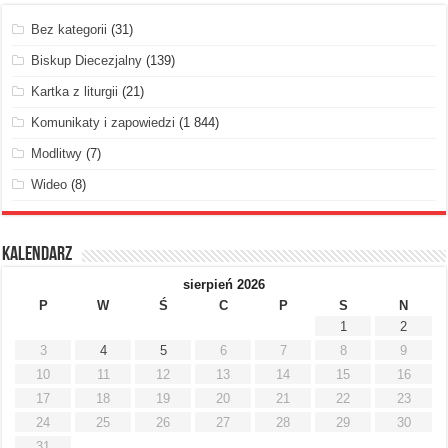
Bez kategorii
(31)
Biskup Diecezjalny
(139)
Kartka z liturgii
(21)
Komunikaty i zapowiedzi
(1 844)
Modlitwy
(7)
Wideo
(8)
Kalendarz
sierpień 2026
P
W
Ś
C
P
S
N
1
2
3
4
5
6
7
8
9
10
11
12
13
14
15
16
17
18
19
20
21
22
23
24
25
26
27
28
29
30
31