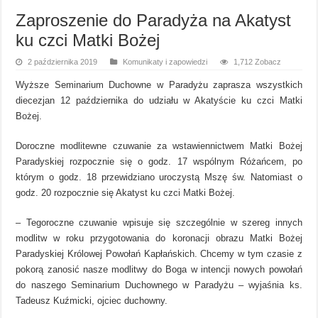
Zaproszenie do Paradyża na Akatyst
ku czci Matki Bożej
2 października 2019
Komunikaty i zapowiedzi
1,712 Zobacz
Wyższe Seminarium Duchowne w Paradyżu zaprasza wszystkich
diecezjan 12 października do udziału w Akatyście ku czci Matki
Bożej.
Doroczne modlitewne czuwanie za wstawiennictwem Matki Bożej
Paradyskiej rozpocznie się o godz. 17 wspólnym Różańcem, po
którym o godz. 18 przewidziano uroczystą Mszę św. Natomiast o
godz. 20 rozpocznie się Akatyst ku czci Matki Bożej.
– Tegoroczne czuwanie wpisuje się szczególnie w szereg innych
modlitw w roku przygotowania do koronacji obrazu Matki Bożej
Paradyskiej Królowej Powołań Kapłańskich. Chcemy w tym czasie z
pokorą zanosić nasze modlitwy do Boga w intencji nowych powołań
do naszego Seminarium Duchownego w Paradyżu – wyjaśnia ks.
Tadeusz Kuźmicki, ojciec duchowny.