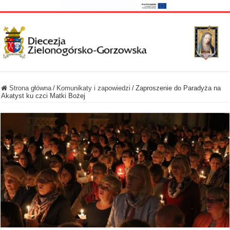
Strona główna
/
Komunikaty i zapowiedzi
/
Zaproszenie do Paradyża na
Akatyst ku czci Matki Bożej