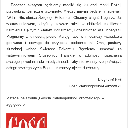
– Podczas akatystu będziemy modlić się ku czci Matki Bożej,
przywołując Jej różne przymioty. Między innymi będziemy śpiewali:
„Witaj, Służebnico Świętego Pokarmu”. Chcemy błagać Boga za Jej
wstawiennictwem, abyśmy zawsze mieli w obfitości możliwość
karmienia się tym Świętym Pokarmem, uczestnicząc w Eucharystii.
Pragniemy z ufnością prosić Maryję, aby w młodzieży wzbudzała
gotowość i odwagę do przyjęcia, podobnie jak Ona, postawy
służebnej wobec Świętego Pokarmu. Będziemy upraszać za
wstawiennictwem Służebnicy Pańskiej o zdolność rozeznania
swojego powołania dla młodych osób, aby nie wahały się poświęcić
całego swojego życia Bogu – tłumaczy ojciec duchowny.
Krzysztof Król
„Gość Zielonogórsko-Gorzowski”
Materiał na stronie „Gościa Zielonogórsko-Gorzowskiego”
–
zgg.gosc.pl