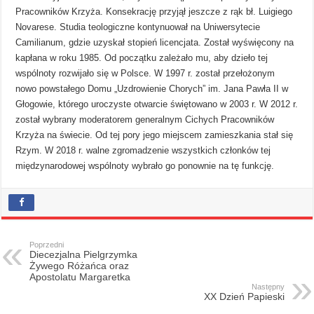
Pracowników Krzyża. Konsekrację przyjął jeszcze z rąk bł. Luigiego
Novarese. Studia teologiczne kontynuował na Uniwersytecie
Camilianum, gdzie uzyskał stopień licencjata. Został wyświęcony na
kapłana w roku 1985. Od początku zależało mu, aby dzieło tej
wspólnoty rozwijało się w Polsce. W 1997 r. został przełożonym
nowo powstałego Domu „Uzdrowienie Chorych” im. Jana Pawła II w
Głogowie, którego uroczyste otwarcie świętowano w 2003 r. W 2012 r.
został wybrany moderatorem generalnym Cichych Pracowników
Krzyża na świecie. Od tej pory jego miejscem zamieszkania stał się
Rzym. W 2018 r. walne zgromadzenie wszystkich członków tej
międzynarodowej wspólnoty wybrało go ponownie na tę funkcję.
Poprzedni
Diecezjalna Pielgrzymka
Żywego Różańca oraz
Apostolatu Margaretka
Następny
XX Dzień Papieski