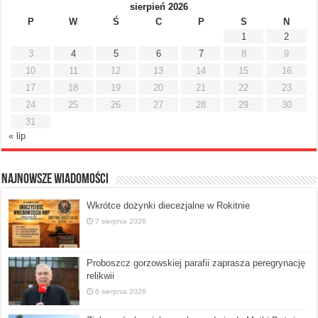
sierpień 2026
P
W
Ś
C
P
S
N
1
2
3
4
5
6
7
8
9
10
11
12
13
14
15
16
17
18
19
20
21
22
23
24
25
26
27
28
29
30
31
« lip
Najnowsze Wiadomości
Wkrótce dożynki diecezjalne w Rokitnie
7 sierpnia 2026
Proboszcz gorzowskiej parafii zaprasza peregrynację
relikwii
6 sierpnia 2026