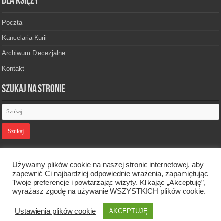
Dla księży
Poczta
Kancelaria Kurii
Archiwum Diecezjalne
Kontakt
Szukaj na stronie
Polityka prywatności
Używamy plików cookie na naszej stronie internetowej, aby
zapewnić Ci najbardziej odpowiednie wrażenia, zapamiętując
Twoje preferencje i powtarzając wizyty. Klikając „Akceptuję”,
Designed by
Webdawid
wyrażasz zgodę na używanie WSZYSTKICH plików cookie.
Ustawienia plików cookie
Oficjalna strona Diecezji Zielonogórsko-Gorzowskiej. © 2026. Wszelkie
AKCEPTUJĘ
prawa zastrzeżone.