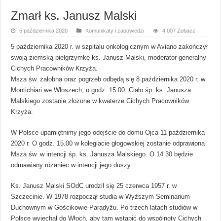
Zmarł ks. Janusz Malski
5 października 2020
Komunikaty i zapowiedzi
4,007 Zobacz
5 października 2020 r. w szpitalu onkologicznym w Aviano zakończył
swoją ziemską pielgrzymkę ks. Janusz Malski, moderator generalny
Cichych Pracowników Krzyża.
Msza św. żałobna oraz pogrzeb odbędą się 8 października 2020 r. w
Montichiari we Włoszech, o godz. 15.00. Ciało śp. ks. Janusza
Malskiego zostanie złożone w kwaterze Cichych Pracowników
Krzyża.
W Polsce upamiętnimy jego odejście do domu Ojca 11 października
2020 r. O godz. 15.00 w kolegiacie głogowskiej zostanie odprawiona
Msza św. w intencji śp. ks. Janusza Malskiego. O 14.30 będzie
odmawiany różaniec w intencji jego duszy.
Ks. Janusz Malski SOdC urodził się 25 czerwca 1957 r. w
Szczecinie. W 1978 rozpoczął studia w Wyższym Seminarium
Duchownym w Gościkowie-Paradyżu. Po trzech latach studiów w
Polsce wyjechał do Włoch, aby tam wstąpić do wspólnoty Cichych