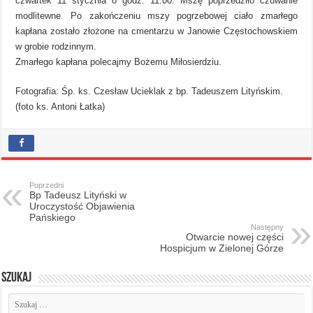
czwartek 11 stycznia o godz. 11.00. Mszę poprzedziło czuwanie
modlitewne. Po zakończeniu mszy pogrzebowej ciało zmarłego
kapłana zostało złożone na cmentarzu w Janowie Częstochowskiem
w grobie rodzinnym.
Zmarłego kapłana polecajmy Bożemu Miłosierdziu.
Fotografia: Śp. ks. Czesław Ucieklak z bp. Tadeuszem Lityńskim.
(foto ks. Antoni Łatka)
Poprzedni
Bp Tadeusz Lityński w
Uroczystość Objawienia
Pańskiego
Następny
Otwarcie nowej części
Hospicjum w Zielonej Górze
Szukaj