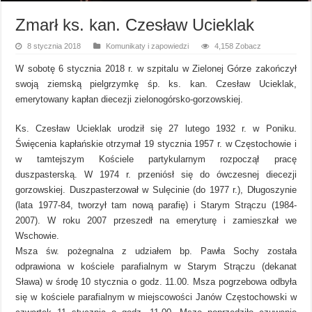
Zmarł ks. kan. Czesław Ucieklak
8 stycznia 2018
Komunikaty i zapowiedzi
4,158 Zobacz
W sobotę 6 stycznia 2018 r. w szpitalu w Zielonej Górze zakończył
swoją ziemską pielgrzymkę śp. ks. kan. Czesław Ucieklak,
emerytowany kapłan diecezji zielonogórsko-gorzowskiej.
Ks. Czesław Ucieklak urodził się 27 lutego 1932 r. w Poniku.
Święcenia kapłańskie otrzymał 19 stycznia 1957 r. w Częstochowie i
w tamtejszym Kościele partykularnym rozpoczął pracę
duszpasterską. W 1974 r. przeniósł się do ówczesnej diecezji
gorzowskiej. Duszpasterzował w Sulęcinie (do 1977 r.), Długoszynie
(lata 1977-84, tworzył tam nową parafię) i Starym Strączu (1984-
2007). W roku 2007 przeszedł na emeryturę i zamieszkał we
Wschowie.
Msza św. pożegnalna z udziałem bp. Pawła Sochy została
odprawiona w kościele parafialnym w Starym Strączu (dekanat
Sława) w środę 10 stycznia o godz. 11.00. Msza pogrzebowa odbyła
się w kościele parafialnym w miejscowości Janów Częstochowski w