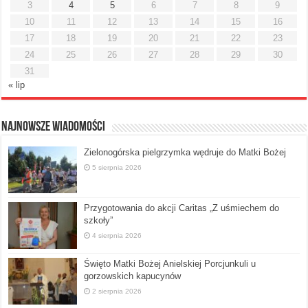
3
4
5
6
7
8
9
10
11
12
13
14
15
16
17
18
19
20
21
22
23
24
25
26
27
28
29
30
31
« lip
Najnowsze Wiadomości
Zielonogórska pielgrzymka wędruje do Matki Bożej
5 sierpnia 2026
Przygotowania do akcji Caritas „Z uśmiechem do
szkoły”
4 sierpnia 2026
Święto Matki Bożej Anielskiej Porcjunkuli u
gorzowskich kapucynów
2 sierpnia 2026