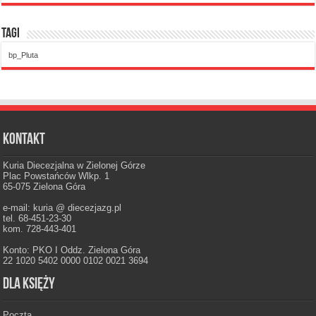
Tagi
bp_Pluta
Kontakt
Kuria Diecezjalna w Zielonej Górze
Plac Powstańców Wlkp. 1
65-075 Zielona Góra
e-mail: kuria @ diecezjazg.pl
tel. 68-451-23-30
kom. 728-443-401
Konto: PKO I Oddz. Zielona Góra
22 1020 5402 0000 0102 0021 3694
Dla księży
Poczta