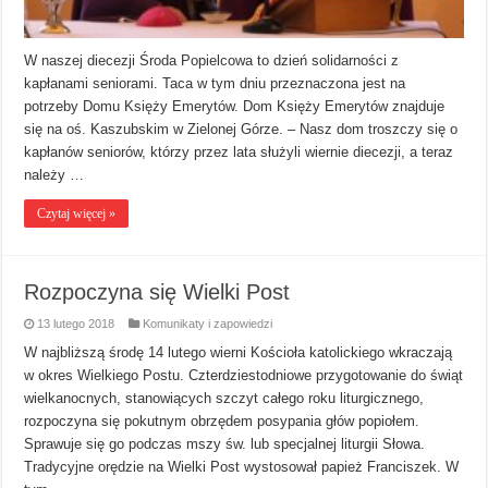
W naszej diecezji Środa Popielcowa to dzień solidarności z
kapłanami seniorami. Taca w tym dniu przeznaczona jest na
potrzeby Domu Księży Emerytów. Dom Księży Emerytów znajduje
się na oś. Kaszubskim w Zielonej Górze. – Nasz dom troszczy się o
kapłanów seniorów, którzy przez lata służyli wiernie diecezji, a teraz
należy …
Czytaj więcej »
Rozpoczyna się Wielki Post
13 lutego 2018
Komunikaty i zapowiedzi
W najbliższą środę 14 lutego wierni Kościoła katolickiego wkraczają
w okres Wielkiego Postu. Czterdziestodniowe przygotowanie do świąt
wielkanocnych, stanowiących szczyt całego roku liturgicznego,
rozpoczyna się pokutnym obrzędem posypania głów popiołem.
Sprawuje się go podczas mszy św. lub specjalnej liturgii Słowa.
Tradycyjne orędzie na Wielki Post wystosował papież Franciszek. W