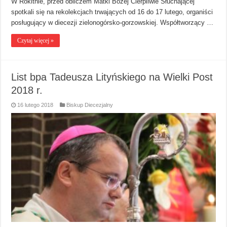
W Rokitnie, przed obliczem Matki Bożej Cierpliwie Słuchającej
spotkali się na rekolekcjach trwających od 16 do 17 lutego, organiści
posługujący w diecezji zielonogórsko-gorzowskiej. Współtworzący …
Czytaj więcej »
List bpa Tadeusza Lityńskiego na Wielki Post
2018 r.
16 lutego 2018
Biskup Diecezjalny