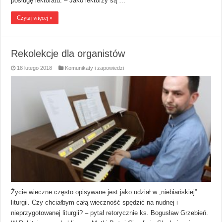
posługę lektoratu. – Jako lektorzy są …
Czytaj więcej »
Rekolekcje dla organistów
18 lutego 2018
Komunikaty i zapowiedzi
Życie wieczne często opisywane jest jako udział w „niebiańskiej”
liturgii. Czy chciałbym całą wieczność spędzić na nudnej i
nieprzygotowanej liturgii? – pytał retorycznie ks. Bogusław Grzebień.