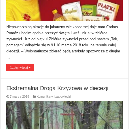
Niepowtarzalną okazję do jałmużny wielkopostnej daje nam Caritas.
Pomóż ubogim godnie przeżyć święta i weź udział w zbiórce
żywności. Już od piątku! Zbiórka żywności przed pod hasłem „Tak,
pomagam” odbędzie się w 9 i 10 marca 2018 roku na terenie całej
diecezji. – Wolontariusze zbierać będą artykuły spożywcze z długim
…
Czytaj więcej »
Ekstremalna Droga Krzyżowa w diecezji
7 marca 2018
Komunikaty i zapowiedzi