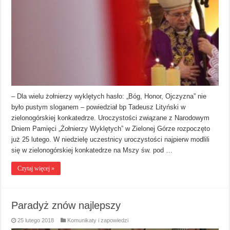
– Dla wielu żołnierzy wyklętych hasło: „Bóg, Honor, Ojczyzna” nie
było pustym sloganem – powiedział bp Tadeusz Lityński w
zielonogórskiej konkatedrze. Uroczystości związane z Narodowym
Dniem Pamięci „Żołnierzy Wyklętych” w Zielonej Górze rozpoczęto
już 25 lutego. W niedzielę uczestnicy uroczystości najpierw modlili
się w zielonogórskiej konkatedrze na Mszy św. pod …
Czytaj więcej »
Paradyż znów najlepszy
25 lutego 2018
Komunikaty i zapowiedzi