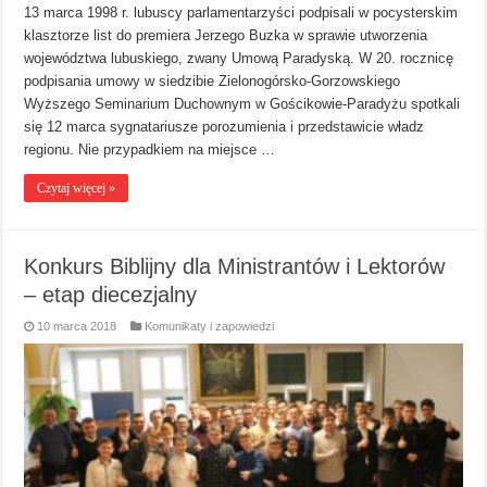
13 marca 1998 r. lubuscy parlamentarzyści podpisali w pocysterskim
klasztorze list do premiera Jerzego Buzka w sprawie utworzenia
województwa lubuskiego, zwany Umową Paradyską. W 20. rocznicę
podpisania umowy w siedzibie Zielonogórsko-Gorzowskiego
Wyższego Seminarium Duchownym w Gościkowie-Paradyżu spotkali
się 12 marca sygnatariusze porozumienia i przedstawicie władz
regionu. Nie przypadkiem na miejsce …
Czytaj więcej »
Konkurs Biblijny dla Ministrantów i Lektorów
– etap diecezjalny
10 marca 2018
Komunikaty i zapowiedzi