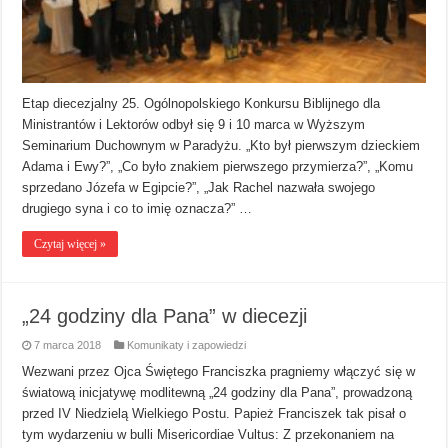
Etap diecezjalny 25. Ogólnopolskiego Konkursu Biblijnego dla
Ministrantów i Lektorów odbył się 9 i 10 marca w Wyższym
Seminarium Duchownym w Paradyżu. „Kto był pierwszym dzieckiem
Adama i Ewy?”, „Co było znakiem pierwszego przymierza?”, „Komu
sprzedano Józefa w Egipcie?”, „Jak Rachel nazwała swojego
drugiego syna i co to imię oznacza?” …
Czytaj więcej »
„24 godziny dla Pana” w diecezji
7 marca 2018
Komunikaty i zapowiedzi
Wezwani przez Ojca Świętego Franciszka pragniemy włączyć się w
światową inicjatywę modlitewną „24 godziny dla Pana”, prowadzoną
przed IV Niedzielą Wielkiego Postu. Papież Franciszek tak pisał o
tym wydarzeniu w bulli Misericordiae Vultus: Z przekonaniem na