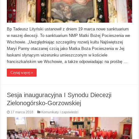
Bp Tadeusz Lityński ustanowił z dniem 19 marca nowe sanktuarium
w naszej diecezji. To sanktuarium NMP Matki Bożej Pocieszenia we
Wschowie. „Uwzględniając szczególny rozwój kultu Najświętszej
Maryi Panny otaczanej czcią jako Matka Boża Pocieszenia w Jej
łaskami słynącym wizerunku umieszczonym w kościele
franciszkańskim we Wschowie, a także odpowiadając na prośbę …
Czytaj więcej »
Sesja inauguracyjna I Synodu Diecezji
Zielonogórsko-Gorzowskiej
17 marca 2018
Komunikaty i zapowiedzi