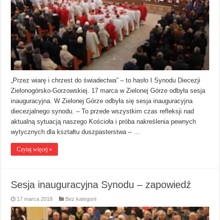
„Przez wiarę i chrzest do świadectwa” – to hasło I Synodu Diecezji
Zielonogórsko-Gorzowskiej. 17 marca w Zielonej Górze odbyła sesja
inauguracyjna. W Zielonej Górze odbyła się sesja inauguracyjna
diecezjalnego synodu. – To przede wszystkim czas refleksji nad
aktualną sytuacją naszego Kościoła i próba nakreślenia pewnych
wytycznych dla kształtu duszpasterstwa – …
Czytaj więcej »
Sesja inauguracyjna Synodu – zapowiedź
17 marca 2018
Bez kategorii