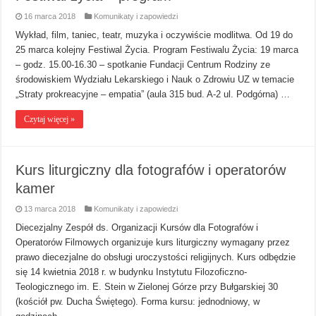
16 marca 2018
Komunikaty i zapowiedzi
Wykład, film, taniec, teatr, muzyka i oczywiście modlitwa. Od 19 do
25 marca kolejny Festiwal Życia. Program Festiwalu Życia: 19 marca
– godz. 15.00-16.30 – spotkanie Fundacji Centrum Rodziny ze
środowiskiem Wydziału Lekarskiego i Nauk o Zdrowiu UZ w temacie
„Straty prokreacyjne – empatia” (aula 315 bud. A-2 ul. Podgórna) …
Czytaj więcej »
Kurs liturgiczny dla fotografów i operatorów
kamer
13 marca 2018
Komunikaty i zapowiedzi
Diecezjalny Zespół ds. Organizacji Kursów dla Fotografów i
Operatorów Filmowych organizuje kurs liturgiczny wymagany przez
prawo diecezjalne do obsługi uroczystości religijnych. Kurs odbędzie
się 14 kwietnia 2018 r. w budynku Instytutu Filozoficzno-
Teologicznego im. E. Stein w Zielonej Górze przy Bułgarskiej 30
(kościół pw. Ducha Świętego). Forma kursu: jednodniowy, w