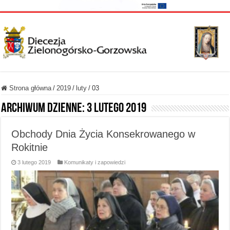
Strona główna
/
2019
/
luty
/
03
Archiwum dzienne:
3 lutego 2019
Obchody Dnia Życia Konsekrowanego w
Rokitnie
3 lutego 2019
Komunikaty i zapowiedzi