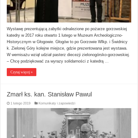
Wystawę prezentującą zabytki odnalezione po pożarze gorzowskiej
katedry w 2017 roku otwarto 1 lutego w Muzeum Archeologiczno-
Historycznym w Głogowie. Głogów to po Gorzowie Wlkp. i Świdnicy
k. Zielonej Góry kolejne miejsce, gdzie prezentowana jest wystawa.
W wernisażu wziął udział pasterz diecezji zielonogórsko-gorzowskiej.
– Chcę podziękować za wyrazy solidarności z katedrą …
Czytaj więcej »
Zmarł ks. kan. Stanisław Pawul
1 lutego 2019
Komunikaty i zapowiedzi