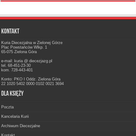
Kontakt
Kuria Diecezjalna w Zielonej Górze
Plac Powstańców Wlkp. 1
65-075 Zielona Góra
e-mail: kuria @ diecezjazg.pl
tel. 68-451-23-30
kom. 728-443-401
Konto: PKO I Oddz. Zielona Góra
22 1020 5402 0000 0102 0021 3694
Dla księży
Poczta
Kancelaria Kurii
Archiwum Diecezjalne
Kontakt