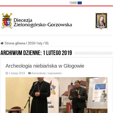
Strona główna
/
2019
/
luty
/
01
Archiwum dzienne:
1 lutego 2019
Archeologia niebiańska w Głogowie
1 lutego 2019
Komunikaty i zapowiedzi