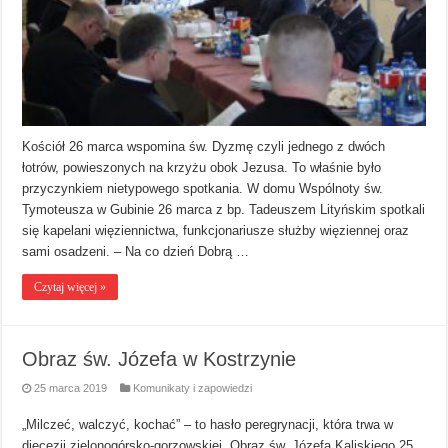
Kościół 26 marca wspomina św. Dyzmę czyli jednego z dwóch
łotrów, powieszonych na krzyżu obok Jezusa. To właśnie było
przyczynkiem nietypowego spotkania. W domu Wspólnoty św.
Tymoteusza w Gubinie 26 marca z bp. Tadeuszem Lityńskim spotkali
się kapelani więziennictwa, funkcjonariusze służby więziennej oraz
sami osadzeni. – Na co dzień Dobrą …
Czytaj więcej »
Obraz św. Józefa w Kostrzynie
25 marca 2019
Komunikaty i zapowiedzi
„Milczeć, walczyć, kochać” – to hasło peregrynacji, która trwa w
diecezji zielonogórsko-gorzowskiej. Obraz św. Józefa Kaliskiego 25