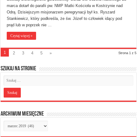
marca dotarł do parafii pw. NMP Matki Kościoła w Kostrzynie nad
Odrą. Dzisiejszym misjonarzem peregrynacji był ks. Ryszard
Stankiewicz, który podkreśla, że św. Józef to człowiek idący pod
prąd lub w poprzek nie …
Czytaj więcej »
1
2
3
4
5
»
Strona 1 z 5
Szukaj na stronie
Archiwum miesięczne
Archiwum
miesięczne