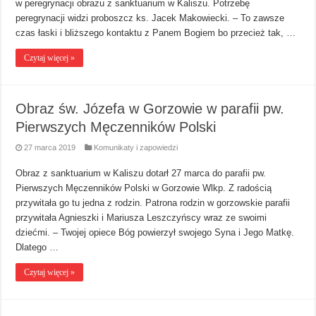
w peregrynacji obrazu z sanktuarium w Kaliszu. Potrzebę
peregrynacji widzi proboszcz ks. Jacek Makowiecki. – To zawsze
czas łaski i bliższego kontaktu z Panem Bogiem bo przecież tak, …
Czytaj więcej »
Obraz św. Józefa w Gorzowie w parafii pw.
Pierwszych Męczenników Polski
27 marca 2019
Komunikaty i zapowiedzi
Obraz z sanktuarium w Kaliszu dotarł 27 marca do parafii pw.
Pierwszych Męczenników Polski w Gorzowie Wlkp. Z radością
przywitała go tu jedna z rodzin. Patrona rodzin w gorzowskie parafii
przywitała Agnieszki i Mariusza Leszczyńscy wraz ze swoimi
dziećmi. – Twojej opiece Bóg powierzył swojego Syna i Jego Matkę.
Dlatego …
Czytaj więcej »