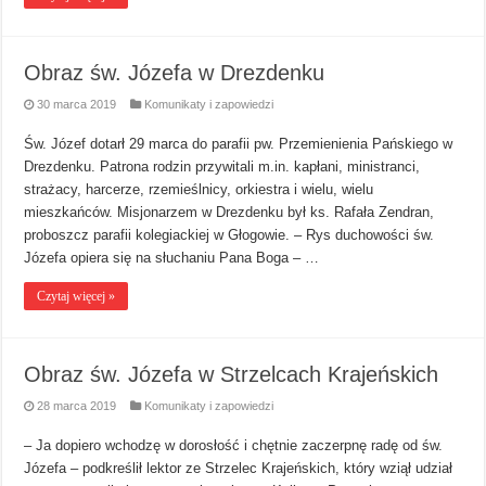
Obraz św. Józefa w Drezdenku
30 marca 2019
Komunikaty i zapowiedzi
Św. Józef dotarł 29 marca do parafii pw. Przemienienia Pańskiego w
Drezdenku. Patrona rodzin przywitali m.in. kapłani, ministranci,
strażacy, harcerze, rzemieślnicy, orkiestra i wielu, wielu
mieszkańców. Misjonarzem w Drezdenku był ks. Rafała Zendran,
proboszcz parafii kolegiackiej w Głogowie. – Rys duchowości św.
Józefa opiera się na słuchaniu Pana Boga – …
Czytaj więcej »
Obraz św. Józefa w Strzelcach Krajeńskich
28 marca 2019
Komunikaty i zapowiedzi
– Ja dopiero wchodzę w dorosłość i chętnie zaczerpnę radę od św.
Józefa – podkreślił lektor ze Strzelec Krajeńskich, który wziął udział