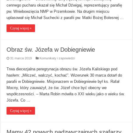
cennego pucharu okazał się Michał Dźwigaj, reprezentujący parafię
pw. Wniebowzięcia NMP w Przemkowie. Na drugim miejscu
uplasował się Michał Suchecki z parafii pw. Matki Bożej Bolesnej …
Czytaj więcej »
Obraz św. Józefa w Dobiegniewie
31 marca 2019
Komunikaty i zapowiedzi
Trwa diecezjalna peregrynacja obrazu św. Józefa Kaliskiego pod
hasłem: „Milczeć, walczyć, kochać”. Wizerunek 30 marca dotarł do
parafii w Dobiegniewie. Misjonarzem w Dobiegniewie był ks. Rafał
Mocny, który zauważył, że św. Józef chce być obecny we
współczesności. – Marta Robin mówiła o XXI wieku jako o wieku św.
Józefa. Co …
Czytaj więcej »
Mamy 42 nowych nadzwyczajnych szafarzy