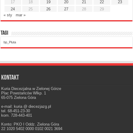
17
18
19
20
21
22
23
24
25
26
27
28
29
« sty
mar »
Tagi
bp_Pluta
Kontakt
Kuria Diecezjalna w Zielonej Górze
Plac Powstańców Wlkp. 1
65-075 Zielona Góra
e-mail: kuria @ diecezjazg.pl
tel. 68-451-23-30
kom. 728-443-401
Konto: PKO I Oddz. Zielona Góra
22 1020 5402 0000 0102 0021 3694