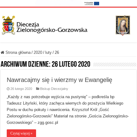
Strona główna
/
2020
/
luty
/
26
Archiwum dzienne:
26 lutego 2020
Nawracajmy się i wierzmy w Ewangelię
26 lutego 2020
Biskup Diecezjalny
„Każdy z nas potrzebuje wyjścia na pustynię” – podkreśla bp
Tadeusz Lityński, który zachęca wiernych do przeżycia Wielkiego
Postu w duchu pokuty i nawrócenia. Krzysztof Król „Gość
Zielonogórsko-Gorzowski” Materiał na stronie „Gościa Zielonogórsko-
Gorzowskiego” – zgg.gosc.pl
Czytaj więcej »