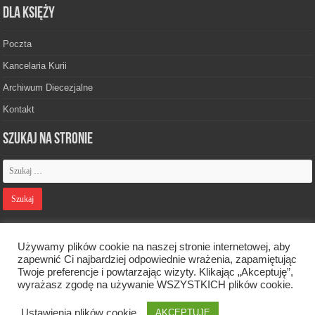
Dla księży
Poczta
Kancelaria Kurii
Archiwum Diecezjalne
Kontakt
Szukaj na stronie
Polityka prywatności
Używamy plików cookie na naszej stronie internetowej, aby
zapewnić Ci najbardziej odpowiednie wrażenia, zapamiętując
Twoje preferencje i powtarzając wizyty. Klikając „Akceptuję”,
Designed by
Webdawid
wyrażasz zgodę na używanie WSZYSTKICH plików cookie.
Ustawienia plików cookie
Oficjalna strona Diecezji Zielonogórsko-Gorzowskiej. © 2026. Wszelkie
AKCEPTUJĘ