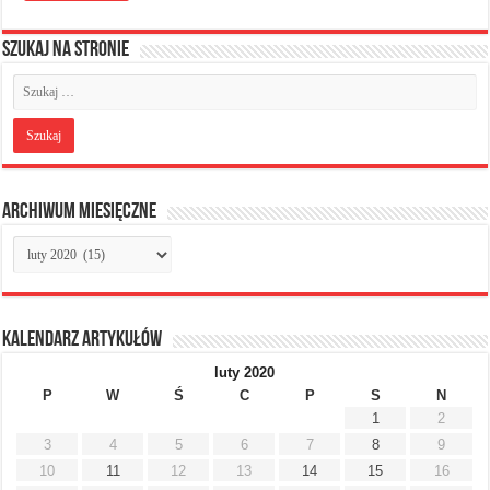
Szukaj na stronie
Archiwum miesięczne
Archiwum
miesięczne
Kalendarz artykułów
luty 2020
P
W
Ś
C
P
S
N
1
2
3
4
5
6
7
8
9
10
11
12
13
14
15
16