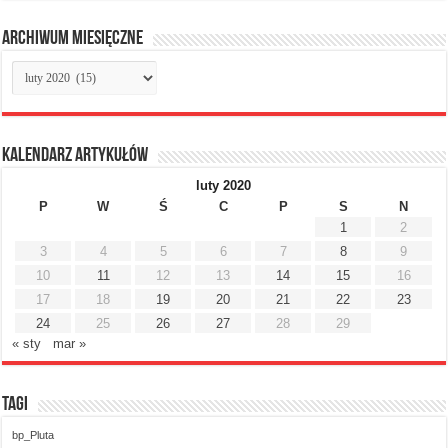
Archiwum miesięczne
Archiwum
miesięczne
Kalendarz artykułów
luty 2020
P
W
Ś
C
P
S
N
1
2
3
4
5
6
7
8
9
10
11
12
13
14
15
16
17
18
19
20
21
22
23
24
25
26
27
28
29
« sty
mar »
Tagi
bp_Pluta