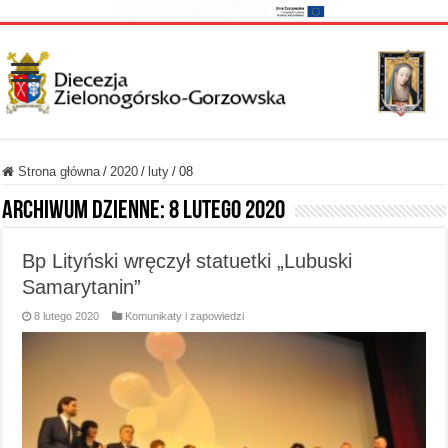
Strona główna
/
2020
/
luty
/
08
Archiwum dzienne:
8 lutego 2020
Bp Lityński wręczył statuetki „Lubuski
Samarytanin”
8 lutego 2020
Komunikaty i zapowiedzi