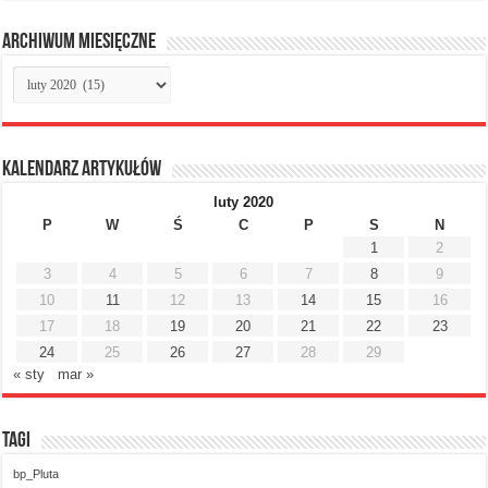
Archiwum miesięczne
Archiwum
miesięczne
Kalendarz artykułów
luty 2020
P
W
Ś
C
P
S
N
1
2
3
4
5
6
7
8
9
10
11
12
13
14
15
16
17
18
19
20
21
22
23
24
25
26
27
28
29
« sty
mar »
Tagi
bp_Pluta