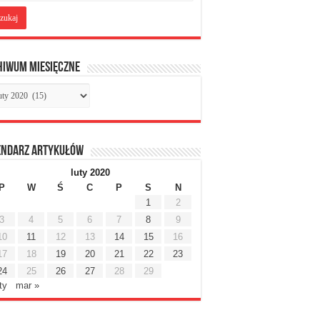
hiwum miesięczne
chiwum
sięczne
endarz artykułów
luty 2020
P
W
Ś
C
P
S
N
1
2
3
4
5
6
7
8
9
10
11
12
13
14
15
16
17
18
19
20
21
22
23
24
25
26
27
28
29
ty
mar »