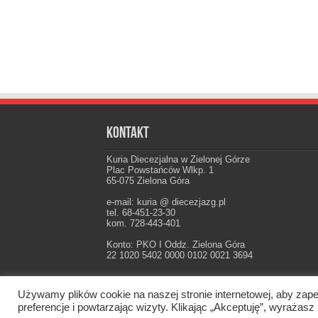
Kontakt
Kuria Diecezjalna w Zielonej Górze
Plac Powstańców Wlkp. 1
65-075 Zielona Góra
e-mail: kuria @ diecezjazg.pl
tel. 68-451-23-30
kom. 728-443-401
Konto: PKO I Oddz. Zielona Góra
22 1020 5402 0000 0102 0021 3694
Używamy plików cookie na naszej stronie internetowej, aby zape
Oficjalna strona Diecezji Zielonogórsko-Gorzow
preferencje i powtarzając wizyty. Klikając „Akceptuję”, wyraż