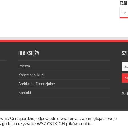
Tagi
bp_
Dla księży
Sz
Poczta
Kancelaria Kurii
Archiwum Diecezjalne
Kontakt
Pol
wnić Ci najbardziej odpowiednie wrażenia, zapamiętując Twoje
skiej. © 2026. Wszelkie prawa zastrzeżone.
asz zgodę na używanie WSZYSTKICH plików cookie.