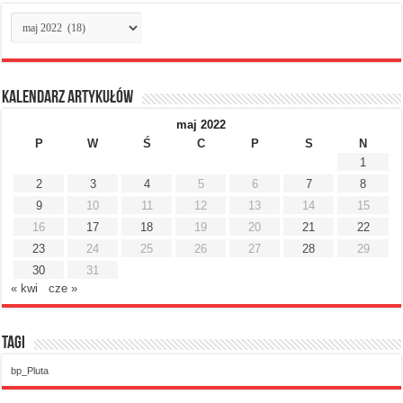
Archiwum
miesięczne
Kalendarz artykułów
maj 2022
P
W
Ś
C
P
S
N
1
2
3
4
5
6
7
8
9
10
11
12
13
14
15
16
17
18
19
20
21
22
23
24
25
26
27
28
29
30
31
« kwi
cze »
Tagi
bp_Pluta