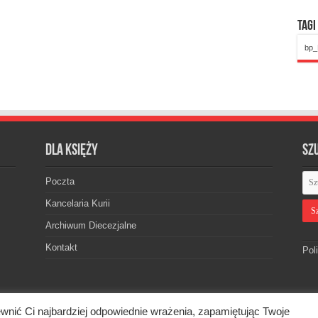
Tagi
bp_
Dla księży
Sz
Poczta
Kancelaria Kurii
Archiwum Diecezjalne
Kontakt
Pol
wnić Ci najbardziej odpowiednie wrażenia, zapamiętując Twoje