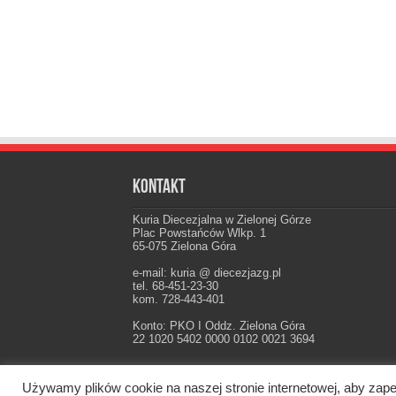
Kontakt
Kuria Diecezjalna w Zielonej Górze
Plac Powstańców Wlkp. 1
65-075 Zielona Góra
e-mail: kuria @ diecezjazg.pl
tel. 68-451-23-30
kom. 728-443-401
Konto: PKO I Oddz. Zielona Góra
22 1020 5402 0000 0102 0021 3694
Używamy plików cookie na naszej stronie internetowej, aby zape