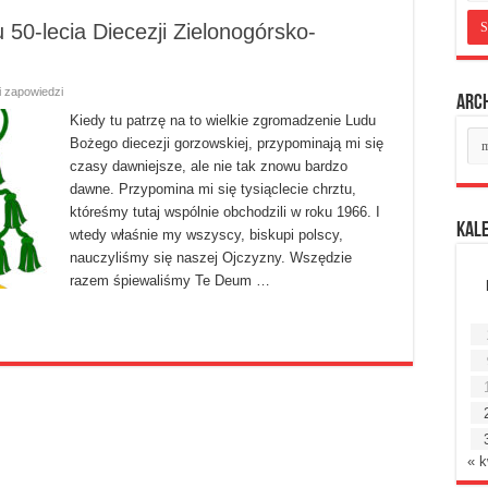
 50-lecia Diecezji Zielonogórsko-
i zapowiedzi
Arc
Kiedy tu patrzę na to wielkie zgromadzenie Ludu
Ar
Bożego diecezji gorzowskiej, przypominają mi się
mie
czasy dawniejsze, ale nie tak znowu bardzo
dawne. Przypomina mi się tysiąclecie chrztu,
któreśmy tutaj wspólnie obchodzili w roku 1966. I
Kal
wtedy właśnie my wszyscy, biskupi polscy,
nauczyliśmy się naszej Ojczyzny. Wszędzie
razem śpiewaliśmy Te Deum …
« k