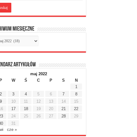
hiwum miesięczne
chiwum
sięczne
endarz artykułów
maj 2022
P
W
Ś
C
P
S
N
1
2
3
4
5
6
7
8
9
10
11
12
13
14
15
16
17
18
19
20
21
22
23
24
25
26
27
28
29
30
31
wi
cze »