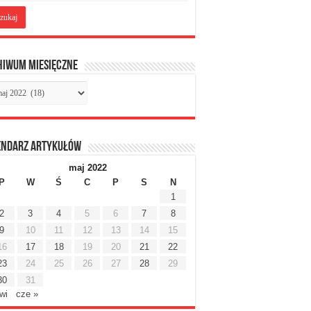
hiwum miesięczne
chiwum
sięczne
endarz artykułów
maj 2022
P
W
Ś
C
P
S
N
1
2
3
4
5
6
7
8
9
10
11
12
13
14
15
16
17
18
19
20
21
22
23
24
25
26
27
28
29
30
31
wi
cze »