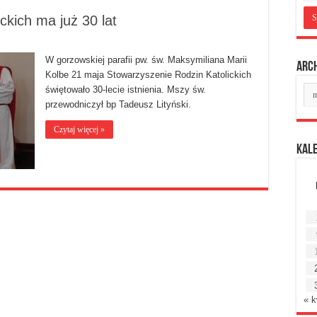
ckich ma już 30 lat
W gorzowskiej parafii pw. św. Maksymiliana Marii
Arc
Kolbe 21 maja Stowarzyszenie Rodzin Katolickich
Ar
świętowało 30-lecie istnienia. Mszy św.
mie
przewodniczył bp Tadeusz Lityński.
Czytaj więcej »
Kal
« k