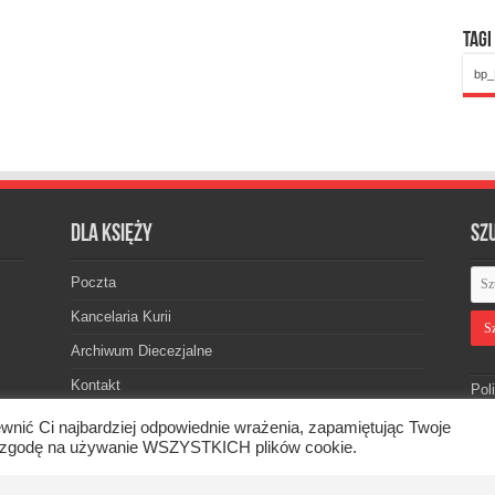
Tagi
bp_
Dla księży
Sz
Poczta
Kancelaria Kurii
Archiwum Diecezjalne
Kontakt
Pol
wnić Ci najbardziej odpowiednie wrażenia, zapamiętując Twoje
asz zgodę na używanie WSZYSTKICH plików cookie.