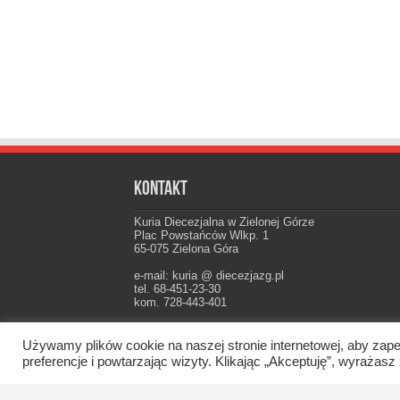
Kontakt
Kuria Diecezjalna w Zielonej Górze
Plac Powstańców Wlkp. 1
65-075 Zielona Góra
e-mail: kuria @ diecezjazg.pl
tel. 68-451-23-30
kom. 728-443-401
Konto: PKO I Oddz. Zielona Góra
22 1020 5402 0000 0102 0021 3694
Używamy plików cookie na naszej stronie internetowej, aby zape
preferencje i powtarzając wizyty. Klikając „Akceptuję”, wyraż