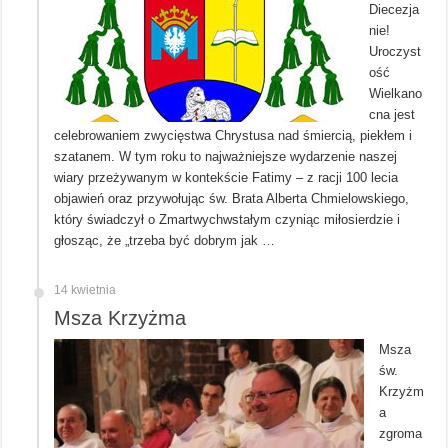
Diecezja
nie!
Uroczyst
ość
Wielkano
cna jest
celebrowaniem zwycięstwa Chrystusa nad śmiercią, piekłem i
szatanem. W tym roku to najważniejsze wydarzenie naszej
wiary przeżywanym w kontekście Fatimy – z racji 100 lecia
objawień oraz przywołując św. Brata Alberta Chmielowskiego,
który świadczył o Zmartwychwstałym czyniąc miłosierdzie i
głosząc, że „trzeba być dobrym jak …
14 kwietnia
Msza Krzyżma
Msza
św.
Krzyżm
a
zgroma