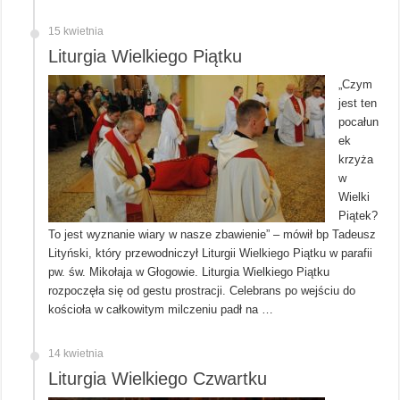
15 kwietnia
Liturgia Wielkiego Piątku
„Czym
jest ten
pocałun
ek
krzyża
w
Wielki
Piątek?
To jest wyznanie wiary w nasze zbawienie” – mówił bp Tadeusz
Lityński, który przewodniczył Liturgii Wielkiego Piątku w parafii
pw. św. Mikołaja w Głogowie. Liturgia Wielkiego Piątku
rozpoczęła się od gestu prostracji. Celebrans po wejściu do
kościoła w całkowitym milczeniu padł na …
14 kwietnia
Liturgia Wielkiego Czwartku