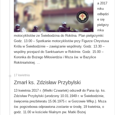
a 2017
roku
odbędzi
e się
pielgrzy
mka
motocyklistów ze Świebodzina do Rokitna. Plan pielgrzymki:
Godz. 13.00 – Spotkanie motocyklistów przy Figurze Chrystusa
Króla w Świebodzinie – zawiązanie wspólnoty. Godz. 13.30 –
wspólny przejazd do Sanktuarium w Rokitnie. Godz. 15.00 –
Koronka do Bożego Miłosierdzia i Msza św. w Bazylice
Rokitniańskiej. …
17 kwietnia
Zmarł ks. Zdzisław Przybylski
13 kwietnia 2017 r. (Wielki Czwartek) odszedł do Pana śp. ks.
Zdzisław Przybylski (urodzony 10.01.1949 r. w Świebodzinie,
święcenia prezbiteratu 15.06.1975 r. w Gorzowie Wlkp.). Msza
św. pogrzebowa odprawiona zostanie w środę, 19 kwietnia, o
godz. 11.00 w kościele filialnym pw. Matki Bożej