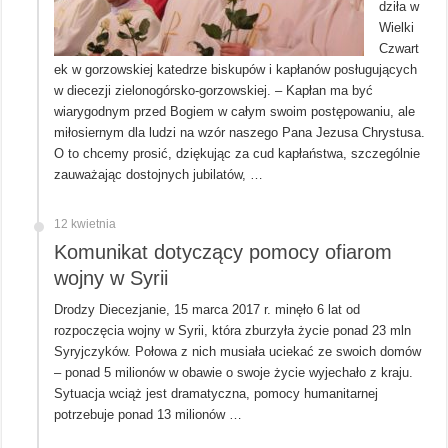
dziła w
Wielki
Czwart
ek w gorzowskiej katedrze biskupów i kapłanów posługujących
w diecezji zielonogórsko-gorzowskiej. – Kapłan ma być
wiarygodnym przed Bogiem w całym swoim postępowaniu, ale
miłosiernym dla ludzi na wzór naszego Pana Jezusa Chrystusa.
O to chcemy prosić, dziękując za cud kapłaństwa, szczególnie
zauważając dostojnych jubilatów, …
12 kwietnia
Komunikat dotyczący pomocy ofiarom
wojny w Syrii
Drodzy Diecezjanie, 15 marca 2017 r. minęło 6 lat od
rozpoczęcia wojny w Syrii, która zburzyła życie ponad 23 mln
Syryjczyków. Połowa z nich musiała uciekać ze swoich domów
– ponad 5 milionów w obawie o swoje życie wyjechało z kraju.
Sytuacja wciąż jest dramatyczna, pomocy humanitarnej
potrzebuje ponad 13 milionów …