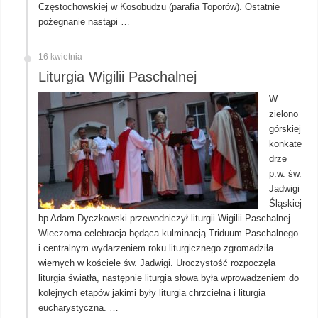
Częstochowskiej w Kosobudzu (parafia Toporów). Ostatnie
pożegnanie nastąpi …
16 kwietnia
Liturgia Wigilii Paschalnej
W
zielono
górskiej
konkate
drze
p.w. św.
Jadwigi
Śląskiej
bp Adam Dyczkowski przewodniczył liturgii Wigilii Paschalnej.
Wieczorna celebracja będąca kulminacją Triduum Paschalnego
i centralnym wydarzeniem roku liturgicznego zgromadziła
wiernych w kościele św. Jadwigi. Uroczystość rozpoczęła
liturgia światła, następnie liturgia słowa była wprowadzeniem do
kolejnych etapów jakimi były liturgia chrzcielna i liturgia
eucharystyczna. …