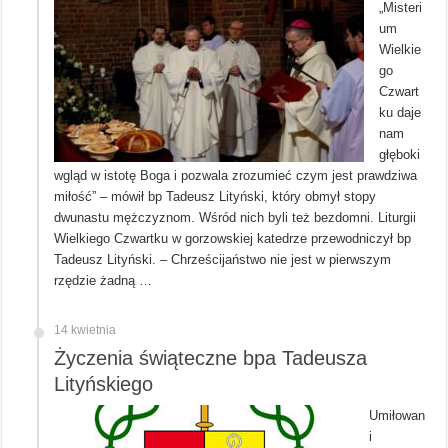
„Misteri
um
Wielkie
go
Czwart
ku daje
nam
głęboki
wgląd w istotę Boga i pozwala zrozumieć czym jest prawdziwa
miłość” – mówił bp Tadeusz Lityński, który obmył stopy
dwunastu mężczyznom. Wśród nich byli też bezdomni. Liturgii
Wielkiego Czwartku w gorzowskiej katedrze przewodniczył bp
Tadeusz Lityński. – Chrześcijaństwo nie jest w pierwszym
rzędzie żadną …
14 kwietnia
Życzenia świąteczne bpa Tadeusza
Lityńskiego
Umiłowan
i