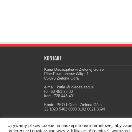
Kontakt
Kuria Diecezjalna w Zielonej Górze
Plac Powstańców Wlkp. 1
65-075 Zielona Góra
e-mail: kuria @ diecezjazg.pl
tel. 68-451-23-30
kom. 728-443-401
Konto: PKO I Oddz. Zielona Góra
22 1020 5402 0000 0102 0021 3694
Używamy plików cookie na naszej stronie internetowej, aby zape
Oficjalna strona Diecezji Zielonogórsko-Gorzow
preferencje i powtarzając wizyty. Klikając „Akceptuję”, wyraż