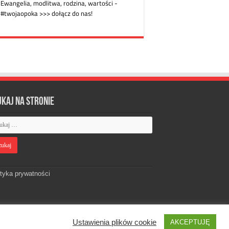
ukaj na stronie
ityka prywatności
Ustawienia plików cookie
AKCEPTUJĘ
Designed by
Webdawid