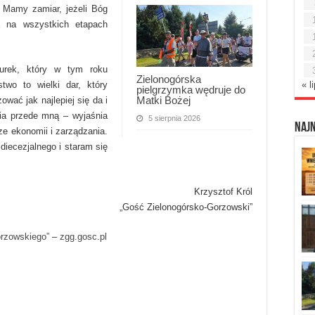
. Mamy zamiar, jeżeli Bóg
a na wszystkich etapach
urek, który w tym roku
Zielonogórska
two to wielki dar, który
« l
pielgrzymka wędruje do
Matki Bożej
wać jak najlepiej się da i
ia przede mną – wyjaśnia
5 sierpnia 2026
Naj
ze ekonomii i zarządzania.
diecezjalnego i staram się
Krzysztof Król
„Gość Zielonogórsko-Gorzowski”
orzowskiego”
–
zgg.gosc.pl