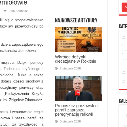
emiołowie
2,959 Zobacz
Najnowsze artykuły
li się o błogosławieństwo
Mszy św. przewodniczył bp
Kate
 dzieła zapoczątkowanego
ieszkańców Jemiołowa.
Wkrótce dożynki
diecezjalne w Rokitnie
miejscu. Dzięki pomocy
7 sierpnia 2026
a Tadeusza Lityńskiego i
ojciecha, Jurka a także
dotacji części środków z
oczęliśmy pierwszy etap
w. „Podwyższenia Krzyża
z ks. Zbigniew Zdanowicz.
Kal
Proboszcz gorzowskiej
parafii zaprasza
elek i wmurowanie cegieł
peregrynację relikwii
łowa i naszej parafii za
6 sierpnia 2026
ytucji za życzliwość, a