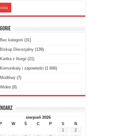
gorie
Bez kategorii
(31)
Biskup Diecezjalny
(139)
Kartka z liturgii
(21)
Komunikaty i zapowiedzi
(1 846)
Modlitwy
(7)
Wideo
(8)
endarz
sierpień 2026
P
W
Ś
C
P
S
N
1
2