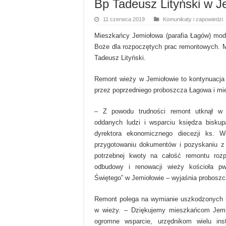
Bp Tadeusz Lityński w J
11 czerwca 2019
Komunikaty i zapowiedzi
Mieszkańcy Jemiołowa (parafia Łagów) modli
Boże dla rozpoczętych prac remontowych. 
Tadeusz Lityński.
Remont wieży w Jemiołowie to kontynuacja
przez poprzedniego proboszcza Łagowa i m
– Z powodu trudności remont utknął w 
oddanych ludzi i wsparciu księdza biskup
dyrektora ekonomicznego diecezji ks. W
przygotowaniu dokumentów i pozyskaniu z 
potrzebnej kwoty na całość remontu rozp
odbudowy i renowacji wieży kościoła p
Świętego” w Jemiołowie – wyjaśnia proboszc
Remont polega na wymianie uszkodzonych b
w wieży. – Dziękujemy mieszkańcom Jemio
ogromne wsparcie, urzędnikom wielu inst