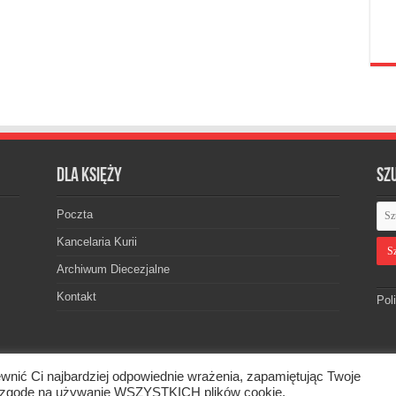
Dla księży
Sz
Poczta
Kancelaria Kurii
Archiwum Diecezjalne
Kontakt
Pol
wnić Ci najbardziej odpowiednie wrażenia, zapamiętując Twoje
skiej. © 2026. Wszelkie prawa zastrzeżone.
asz zgodę na używanie WSZYSTKICH plików cookie.