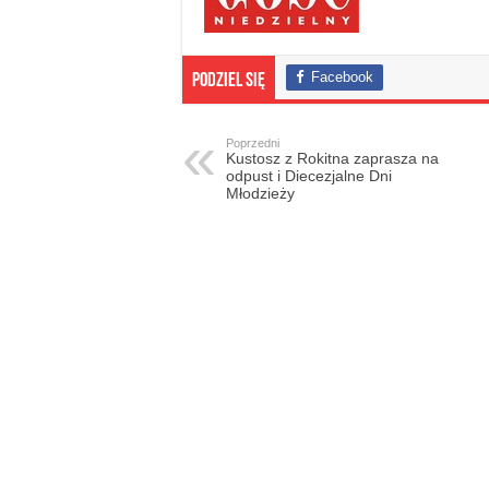
Facebook
Podziel się
Poprzedni
Kustosz z Rokitna zaprasza na
odpust i Diecezjalne Dni
Młodzieży