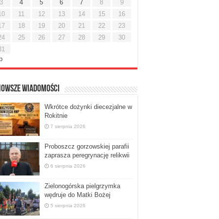
3
4
5
6
7
8
9
10
11
12
13
14
15
16
17
18
19
20
21
22
23
24
25
26
27
28
29
30
31
ip
nowsze Wiadomości
Wkrótce dożynki diecezjalne w
Rokitnie
7 sierpnia 2026
Proboszcz gorzowskiej parafii
zaprasza peregrynację relikwii
6 sierpnia 2026
Zielonogórska pielgrzymka
wędruje do Matki Bożej
5 sierpnia 2026