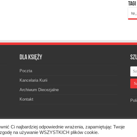
Tagi
bp_
Dla księży
Sz
Poczta
Kancelaria Kurii
Archiwum Diecezjalne
Kontakt
Pol
wnić Ci najbardziej odpowiednie wrażenia, zapamiętując Twoje
skiej. © 2026. Wszelkie prawa zastrzeżone.
asz zgodę na używanie WSZYSTKICH plików cookie.