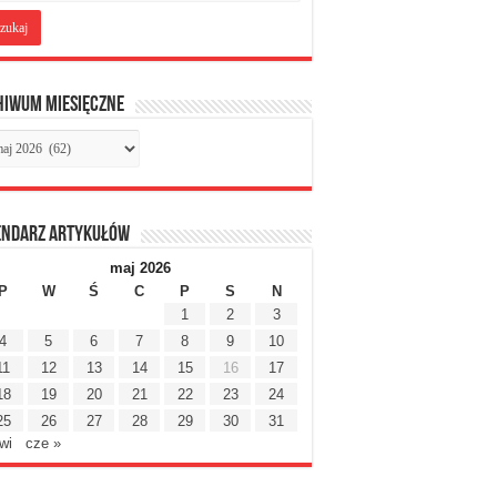
hiwum miesięczne
chiwum
sięczne
endarz artykułów
maj 2026
P
W
Ś
C
P
S
N
1
2
3
4
5
6
7
8
9
10
11
12
13
14
15
16
17
18
19
20
21
22
23
24
25
26
27
28
29
30
31
wi
cze »