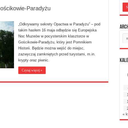
ościkowie-Paradyżu
„Odkrywamy sekrety Opactwa w Paradyżu” – pod
Arc
takim hasłem 16 maja odbędzie się Europejska
Ar
Noc Muzeów w pocysterskim klasztorze w
mie
Gościkowie-Paradyżu, który jest Pomnikiem
Historii. Będzie można wejść do miejsc,
zazwyczaj zamkniętych przed turystami, m.in.
Kal
krypty oraz piwnic.
Czytaj więcej »
« k