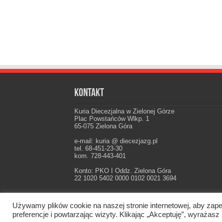
Kontakt
Kuria Diecezjalna w Zielonej Górze
Plac Powstańców Wlkp. 1
65-075 Zielona Góra
e-mail: kuria @ diecezjazg.pl
tel. 68-451-23-30
kom. 728-443-401
Konto: PKO I Oddz. Zielona Góra
22 1020 5402 0000 0102 0021 3694
Używamy plików cookie na naszej stronie internetowej, aby zape
Oficjalna strona Diecezji Zielonogórsko-Gorzow
preferencje i powtarzając wizyty. Klikając „Akceptuję”, wyraż