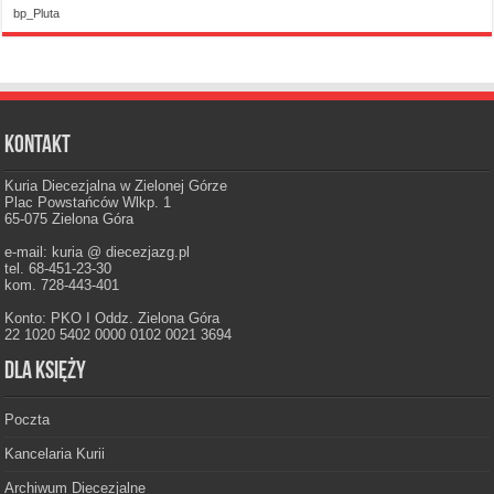
bp_Pluta
Kontakt
Kuria Diecezjalna w Zielonej Górze
Plac Powstańców Wlkp. 1
65-075 Zielona Góra
e-mail: kuria @ diecezjazg.pl
tel. 68-451-23-30
kom. 728-443-401
Konto: PKO I Oddz. Zielona Góra
22 1020 5402 0000 0102 0021 3694
Dla księży
Poczta
Kancelaria Kurii
Archiwum Diecezjalne