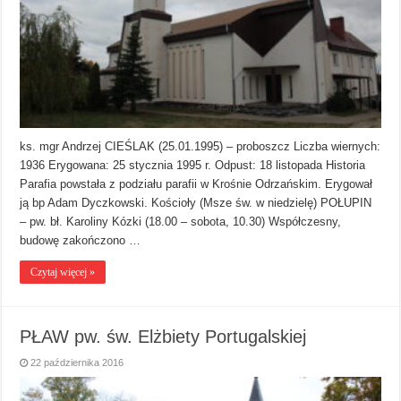
ks. mgr Andrzej CIEŚLAK (25.01.1995) – proboszcz Liczba wiernych:
1936 Erygowana: 25 stycznia 1995 r. Odpust: 18 listopada Historia
Parafia powstała z podziału parafii w Krośnie Odrzańskim. Erygował
ją bp Adam Dyczkowski. Kościoły (Msze św. w niedzielę) POŁUPIN
– pw. bł. Karoliny Kózki (18.00 – sobota, 10.30) Współczesny,
budowę zakończono …
Czytaj więcej »
PŁAW pw. św. Elżbiety Portugalskiej
22 października 2016