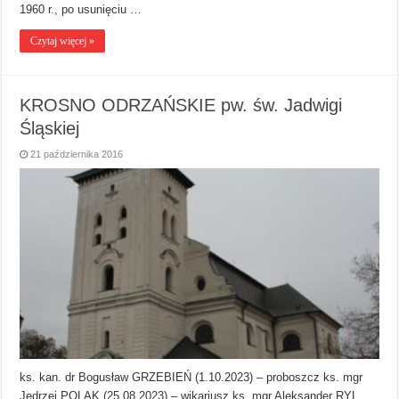
1960 r., po usunięciu …
Czytaj więcej »
KROSNO ODRZAŃSKIE pw. św. Jadwigi
Śląskiej
21 października 2016
ks. kan. dr Bogusław GRZEBIEŃ (1.10.2023) – proboszcz ks. mgr
Jędrzej POLAK (25.08.2023) – wikariusz ks. mgr Aleksander RYL