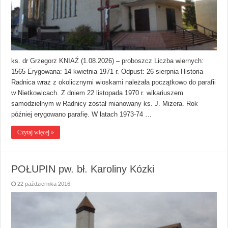
ks. dr Grzegorz KNIAŹ (1.08.2026) – proboszcz Liczba wiernych:
1565 Erygowana: 14 kwietnia 1971 r. Odpust: 26 sierpnia Historia
Radnica wraz z okolicznymi wioskami należała początkowo do parafii
w Nietkowicach. Z dniem 22 listopada 1970 r. wikariuszem
samodzielnym w Radnicy został mianowany ks. J. Mizera. Rok
później erygowano parafię. W latach 1973-74 …
Czytaj więcej »
POŁUPIN pw. bł. Karoliny Kózki
22 października 2016