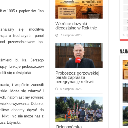
ł w 1995 r. papież św. Jan
Wkrótce dożynki
diecezjalne w Rokitnie
nalazły się: modlitwa
« l
7 sierpnia 2026
ncja o Eucharystii, panel
pod przewodnictwem bp.
Naj
śmierci bł. ks. Jerzego
niący funkcje proboszczów
Proboszcz gorzowskiej
ili się o świętość.
parafii zaprasza
peregrynację relikwii
acia, i wspólnie zanosili
6 sierpnia 2026
iskie. Może się zdarzyć i
ych, natomiast my również
 wielkie wyzwania. Dobrze,
odlitwę chcemy dążyć do
. Nikt i nic nie może nas z
usz Lityński.
Zielonogórska