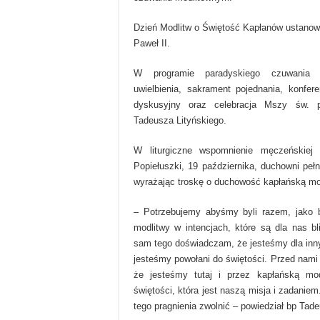
Dzień Modlitw o Świętość Kapłanów ustanowi
Paweł II.
W programie paradyskiego czuwania z
uwielbienia, sakrament pojednania, konfere
dyskusyjny oraz celebracja Mszy św. 
Tadeusza Lityńskiego.
W liturgiczne wspomnienie męczeńskiej 
Popiełuszki, 19 października, duchowni peł
wyrażając troskę o duchowość kapłańską modl
– Potrzebujemy abyśmy byli razem, jako br
modlitwy w intencjach, które są dla nas bl
sam tego doświadczam, że jesteśmy dla inn
jesteśmy powołani do świętości. Przed nami
że jesteśmy tutaj i przez kapłańską m
świętości, która jest naszą misja i zadaniem
tego pragnienia zwolnić – powiedział bp Tade