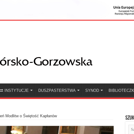
INSTYTUCJE
DUSZPASTERSTWA
SYNOD
BIBLIOTECZ
eń Modlitw o Świętość Kapłanów
Szuk