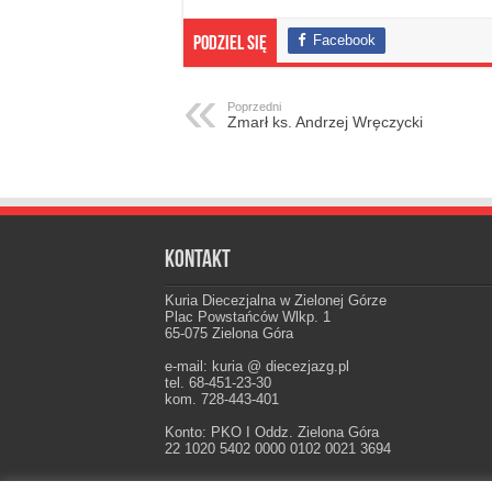
Facebook
Podziel się
Poprzedni
Zmarł ks. Andrzej Wręczycki
Kontakt
Kuria Diecezjalna w Zielonej Górze
Plac Powstańców Wlkp. 1
65-075 Zielona Góra
e-mail: kuria @ diecezjazg.pl
tel. 68-451-23-30
kom. 728-443-401
Konto: PKO I Oddz. Zielona Góra
22 1020 5402 0000 0102 0021 3694