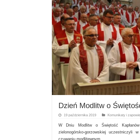
Dzień Modlitw o Święto
19 października 2019
Komunikaty i zapowie
W Dniu Modlitw o Świętość Kapłanów 
zielonogórsko-gorzowskiej uczestniczyli
czuwaniu modlitewnym.