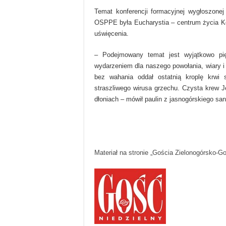
Temat konferencji formacyjnej wygłoszone
OSPPE była Eucharystia – centrum życia Koś
uświęcenia.
– Podejmowany temat jest wyjątkowo piękn
wydarzeniem dla naszego powołania, wiary i
bez wahania oddał ostatnią kroplę krwi
straszliwego wirusa grzechu. Czysta krew J
dłoniach – mówił paulin z jasnogórskiego sa
Materiał na stronie „Gościa Zielonogórsko-G