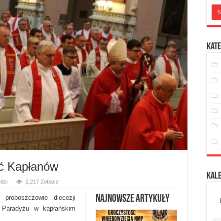
Kate
ść Kapłanów
Kal
dzi
2,217 Zobacz
Najnowsze artykuły
proboszczowie diecezji
 w Paradyżu w kapłańskim