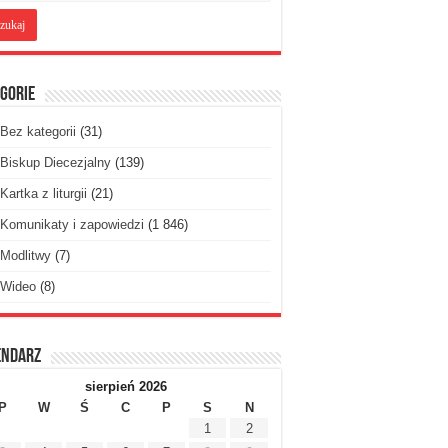
gorie
Bez kategorii
(31)
Biskup Diecezjalny
(139)
Kartka z liturgii
(21)
Komunikaty i zapowiedzi
(1 846)
Modlitwy
(7)
Wideo
(8)
endarz
sierpień 2026
P
W
Ś
C
P
S
N
1
2