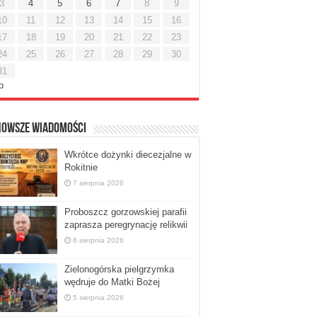
3
4
5
6
7
8
9
10
11
12
13
14
15
16
17
18
19
20
21
22
23
24
25
26
27
28
29
30
31
ip
nowsze Wiadomości
Wkrótce dożynki diecezjalne w
Rokitnie
7 sierpnia 2026
Proboszcz gorzowskiej parafii
zaprasza peregrynację relikwii
6 sierpnia 2026
Zielonogórska pielgrzymka
wędruje do Matki Bożej
5 sierpnia 2026