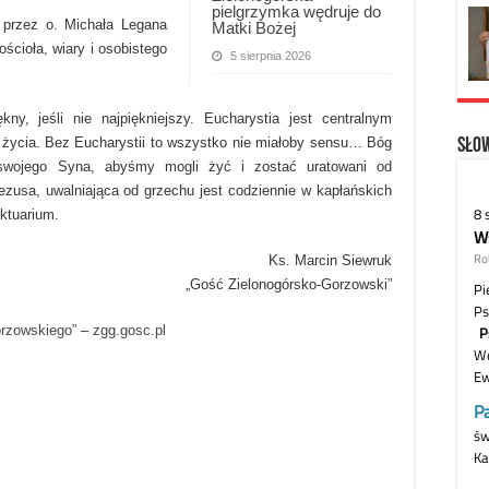
pielgrzymka wędruje do
j przez o. Michała Legana
Matki Bożej
cioła, wiary i osobistego
5 sierpnia 2026
y, jeśli nie najpiękniejszy. Eucharystia jest centralnym
 życia. Bez Eucharystii to wszystko nie miałoby sensu… Bóg
Słow
 swojego Syna, abyśmy mogli żyć i zostać uratowani od
ezusa, uwalniająca od grzechu jest codziennie w kapłańskich
nktuarium.
Ks. Marcin Siewruk
„Gość Zielonogórsko-Gorzowski”
orzowskiego”
–
zgg.gosc.pl