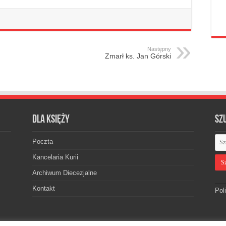
Następny
Zmarł ks. Jan Górski
Dla księży
Sz
Poczta
Kancelaria Kurii
Archiwum Diecezjalne
Kontakt
Pol