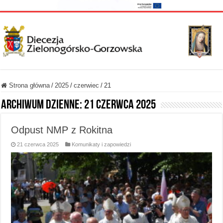
Strona główna
/
2025
/
czerwiec
/
21
Archiwum dzienne:
21 czerwca 2025
Odpust NMP z Rokitna
21 czerwca 2025
Komunikaty i zapowiedzi