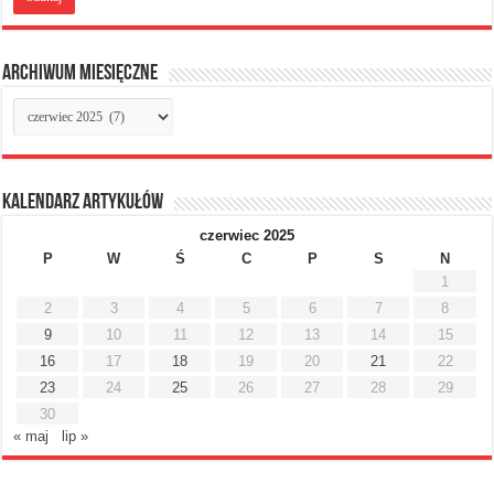
Archiwum miesięczne
Archiwum
miesięczne
Kalendarz artykułów
czerwiec 2025
P
W
Ś
C
P
S
N
1
2
3
4
5
6
7
8
9
10
11
12
13
14
15
16
17
18
19
20
21
22
23
24
25
26
27
28
29
30
« maj
lip »