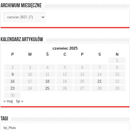
Archiwum miesięczne
Archiwum
miesięczne
Kalendarz artykułów
czerwiec 2025
P
W
Ś
C
P
S
N
1
2
3
4
5
6
7
8
9
10
11
12
13
14
15
16
17
18
19
20
21
22
23
24
25
26
27
28
29
30
« maj
lip »
Tagi
bp_Pluta