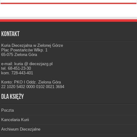
Kontakt
Kuria Diecezjalna w Zielonej Górze
Plac Powstańców Wlkp. 1
65-075 Zielona Góra
e-mail: kuria @ diecezjazg.pl
tel. 68-451-23-30
kom. 728-443-401
Konto: PKO I Oddz. Zielona Góra
22 1020 5402 0000 0102 0021 3694
Dla księży
Poczta
Kancelaria Kurii
Archiwum Diecezjalne